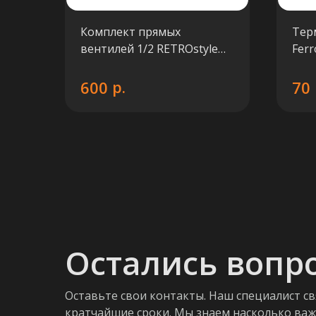
20B
Комплект прямых
Тер
вентилей 1/2 RETROstyle
Ferr
v675L/v674/VZD-1/2
р.
600
70
Остались вопр
Оставьте свои контакты. Наш специалист св
кратчайшие сроки. Мы знаем насколько ва