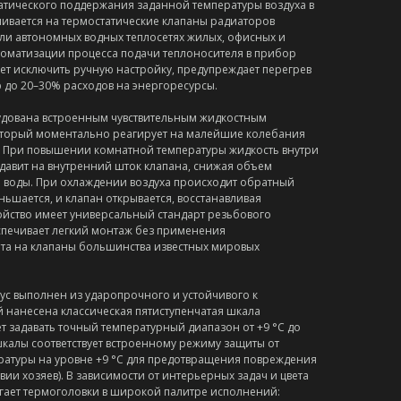
атического поддержания заданной температуры воздуха в
ливается на термостатические клапаны радиаторов
ли автономных водных теплосетях жилых, офисных и
втоматизации процесса подачи теплоносителя в прибор
ет исключить ручную настройку, предупреждает перегрев
 до 20–30% расходов на энергоресурсы.
удована встроенным чувствительным жидкостным
оторый моментально реагирует на малейшие колебания
 При повышении комнатной температуры жидкость внутри
давит на внутренний шток клапана, снижая объем
 воды. При охлаждении воздуха происходит обратный
ьшается, и клапан открывается, восстанавливая
ойство имеет универсальный стандарт резьбового
спечивает легкий монтаж без применения
та на клапаны большинства известных мировых
с выполнен из ударопрочного и устойчивого к
й нанесена классическая пятиступенчатая шкала
т задавать точный температурный диапазон от +9 °C до
шкалы соответствует встроенному режиму защиты от
ратуры на уровне +9 °C для предотвращения повреждения
вии хозяев). В зависимости от интерьерных задач и цвета
агает термоголовки в широкой палитре исполнений: