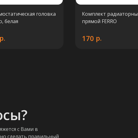
мостатическая головка
Комплект радиаторны
o, белая
прямой FERRO
р.
р.
170
осы?
яжется с Вами в
жно сделать правильный