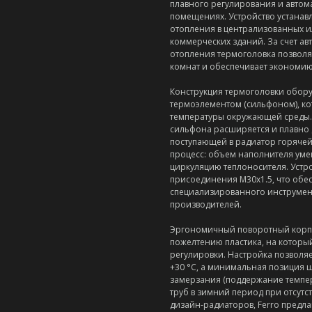
плавного регулирования и автом
помещениях. Устройство устанав
отопления в централизованных и
коммерческих зданий. За счет а
отопления термоголовка позволя
комнат и обеспечивает экономию
Конструкция термоголовки обор
термоэлементом (сильфоном), к
температуры окружающей среды.
сильфона расширяется и плавно 
поступающей в радиатор горячей
процесс: объем наполнителя умен
циркуляцию теплоносителя. Устр
присоединения M30x1.5, что обе
специализированного инструмен
производителей.
Эргономичный поворотный корпу
пожелтению пластика, на которы
регулировки. Настройка позволяе
+30 °C, а минимальная позиция 
замерзания (поддержание темпе
труб в зимний период при отсутст
дизайн-радиаторов, Ferro предл