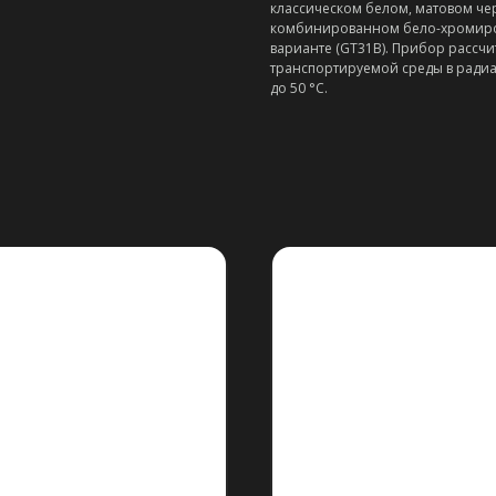
классическом белом, матовом че
комбинированном бело-хромиро
варианте (GT31B). Прибор рассч
транспортируемой среды в радиа
до 50 °C.