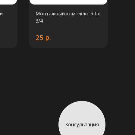
й
Монтажный комплект Rifar
Ком
3/4
вен
v67
р.
25
60
Консультация