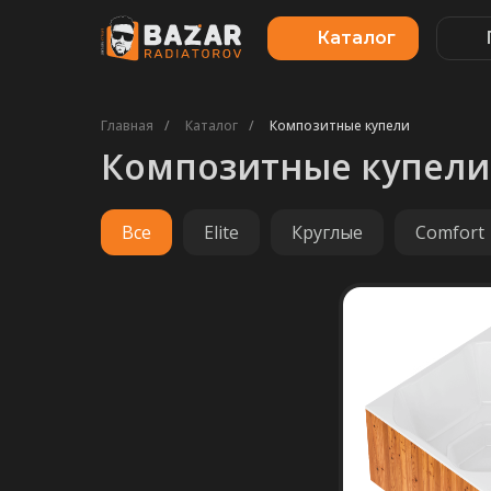
Каталог
Главная
/
Каталог
/
Композитные купели
Композитные купели
Все
Elite
Круглые
Comfort