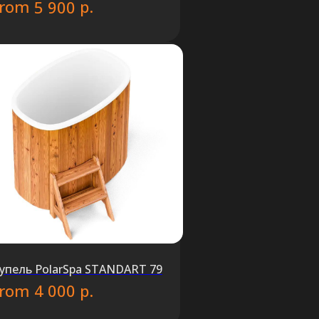
from
р.
5 900
упель PolarSpa STANDART 79
from
р.
4 000