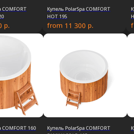
pa COMFORT
Купель PolarSpa COMFORT
К
20
HOT 195
H
р.
from
р.
0
11 300
pa COMFORT 160
Купель PolarSpa COMFORT
К