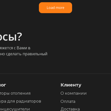
Load more
осы?
яжется с Вами в
жно сделать правильный
лог
Клиенту
торы отопения
О компании
ура для радиаторов
Оплата
енцесушители
Доставка