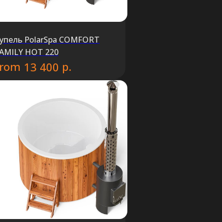
упель PolarSpa COMFORT
AMILY HOT 220
from
р.
13 400