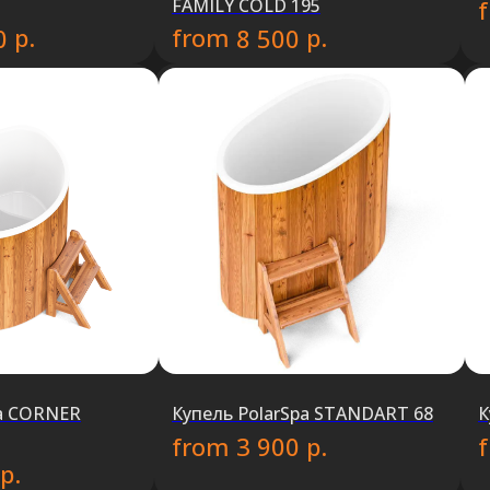
FAMILY COLD 195
р.
from
р.
0
8 500
pa CORNER
Купель PolarSpa STANDART 68
К
from
р.
3 900
р.