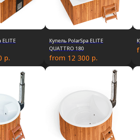
a ELITE
Купель PolarSpa ELITE
К
QUATTRO 180
р.
from
р.
0
12 300