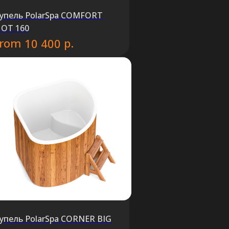
упель PolarSpa COMFORT
OT 160
from
р.
10 400
упель PolarSpa CORNER BIG