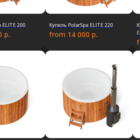
 ELITE 200
Купель PolarSpa ELITE 220
К
F
р.
from
р.
0
14 000