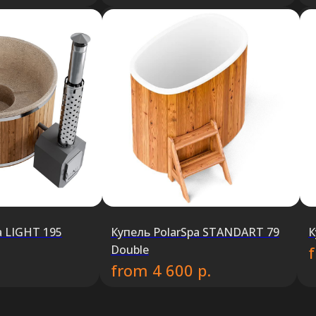
a LIGHT 195
Купель PolarSpa STANDART 79
К
Double
from
р.
4 600