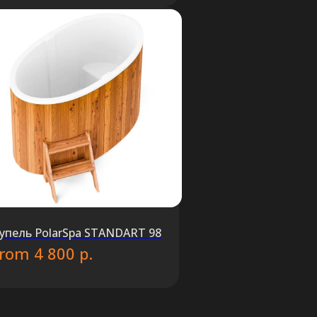
упель PolarSpa STANDART 98
from
р.
4 800