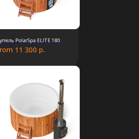
упель PolarSpa ELITE 180
from
р.
11 300