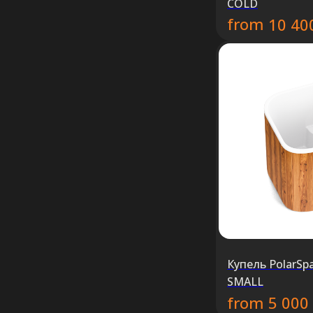
COLD
from
10 40
Купель PolarS
SMALL
from
5 000