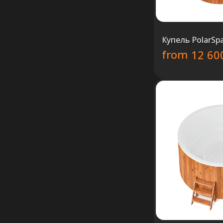
Купель PolarSpa
from
12 60