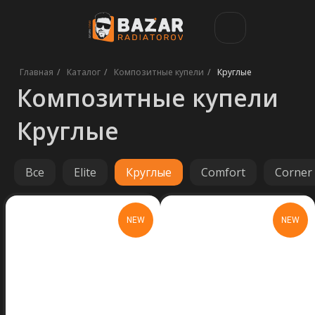
Композитные купели
Главная
/
Каталог
/
Композитные купели
/
Круглые
Круглые
Все
Elite
Круглые
Comfort
Corner
NEW
NEW