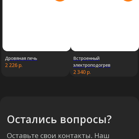
правильный выбор.
Консультация
Дровяная печь
Встроенный
2 226
р.
электроподогрев
2 340
р.
+375 (29) 652 34 03
ООО «ТермоАльянс», РБ, 220062, г.
Минск пр-т Победителей 131, оф.68 УНП
692071529, р/с BY38 ALFA 3012 2327
5000 2027 0000, в ЗАО «Альфа-Банк»,
код ALFABY2X, 220013 г. Минск, ул.
Сурганова, 43-47