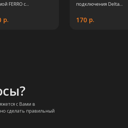
мой FERRO с
подключения Delta
моголовкой
угловой G 3/4 x 1/2 D=
MM (Ral 9005)
р.
р.
0
170
осы?
яжется с Вами в
жно сделать правильный