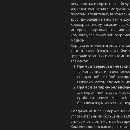
регулировки и сервисного обсл
является полностью самодостато
полотенцесушителей, вертикальн
труб, выходящих из пола или ид
хромированному покрытию армат
интерьера, идеально сочетаясь 
комнатах, спа-зонах или совреме
модерн.
Корпуса вентилей изготовлены м
сантехнической латуни, устойчи
централизованных и автономных о
элемента:
Прямой термостатический
теплоносителя или для после
стандартной резьбой (как пра
микроклиматом в помещении
Прямой запорно-балансир
для первичной гидравлическо
прибор отопления для его б
без слива воды из всего конту
Соединение типа «американка» 
уплотнительными кольцами из EP
стыков и быстрый монтаж без пр
Комплект полностью опрессован 