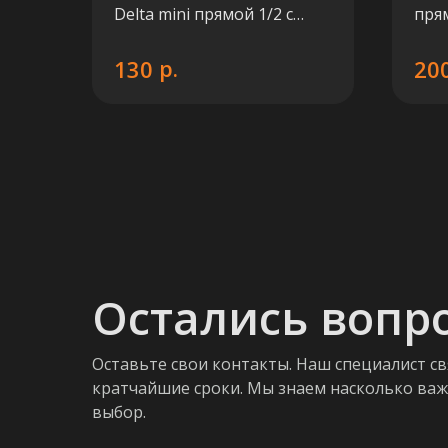
Delta mini прямой 1/2 с
пря
термоголовкой М30х1,5
тер
RAL 9016
р.
130
20
Остались вопр
Оставьте свои контакты. Наш специалист св
кратчайшие сроки. Мы знаем насколько ва
выбор.