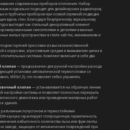
уживания современных приборов отопления. Набор
чным и идеально подходит для дизайнерских радиаторов,
ых и трубчатых приборов при осевой (прямой) подводке
ущих вдоль стен. Благодаря безупречному зеркальному
ура выглядит как стильный декоративный элемент
с хромированными смесителями и деталями в ванных
нных жилых пространствах в стиле хай-тек, минимализм и
етодом горячей прессовки из высококачественной
вой к коррозии, агрессивным средам и вымыванию цинка в
топительных системах. Комплект включает в себя два
 клапан
— предназначен для ручной настройки расхода
дующей установки автоматической термоголовки со
вило, М30х1,5), что позволяет гибко управлять
.
овочный клапан
— устанавливается на обратную линию
й настройки системы и позволяет полностью перекрыть
езопасного демонтажа или проведения малярных работ
ра здания.
с разъемным полусгоном и термостойкими
DM-каучука гарантирует стопроцентную герметичность
именения избыточного количества льна или фум-ленты.
на заводе, защищен от механических повреждений при