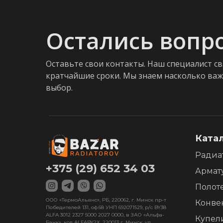
Остались вопр
Оставьте свои контакты. Наш специалист св
кратчайшие сроки. Мы знаем насколько ва
выбор.
Ката
Радиа
+375 (29) 652 34 03
Армат
Полот
ООО «ТермоАльянс», РБ, 220062, г. Минск пр-т
Конве
Победителей 131, оф.68 УНП 692071529, р/с BY38
ALFA 3012 2327 5000 2027 0000, в ЗАО «Альфа-
Купел
Банк», код ALFABY2X, 220013 г. Минск, ул.