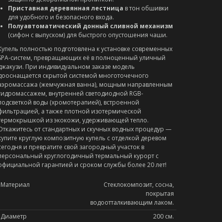
Приставная деревянная лестница
в тон обшивки
для удобного и безопасного входа.
Полуавтоматический донный сливной механизм
(сифон с выпуском) для быстрого опустошения чаши.
Купель полностью подготовлена к установке современных
SPA-систем, превращающих её в полноценный уличный
джакузи. При индивидуальном заказе модель
дооснащается скрытой системой многоточечного
аэромассажа (жемчужная ванна), мощным направленным
гидромассажем, внутренней светодиодной RGB-
подсветкой воды (хромотерапией), встроенной
фильтрацией, а также плотной изотермической
термокрышкой из экокожи, удерживающей тепло.
Откажитесь от стандартных и скучных водных процедур —
купите круглую композитную купель с отделкой деревом
сегодня и превратите свой загородный участок в
персональный круглогодичный термальный курорт с
официальной гарантией и сроком службы более 20 лет!
Материал
Стеклокомпозит, сосна,
покрытая
водоотталкивающим лаком.
Диаметр
200 см.