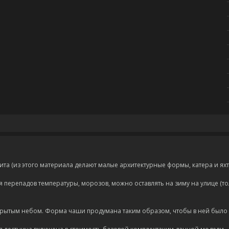
а (из этого материала делают малые архитектурные формы, катера и яхт
 перепадов температуры, морозов, можно оставлять на зиму на улице (то
крытым небом. Форма чаши продумана таким образом, чтобы в ней было у