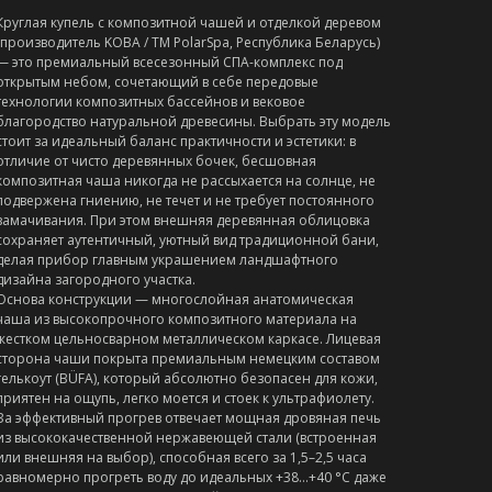
Круглая купель с композитной чашей и отделкой деревом
(производитель KOBA / ТМ PolarSpa, Республика Беларусь)
— это премиальный всесезонный СПА-комплекс под
открытым небом, сочетающий в себе передовые
технологии композитных бассейнов и вековое
благородство натуральной древесины. Выбрать эту модель
стоит за идеальный баланс практичности и эстетики: в
отличие от чисто деревянных бочек, бесшовная
композитная чаша никогда не рассыхается на солнце, не
подвержена гниению, не течет и не требует постоянного
замачивания. При этом внешняя деревянная облицовка
сохраняет аутентичный, уютный вид традиционной бани,
делая прибор главным украшением ландшафтного
дизайна загородного участка.
Основа конструкции — многослойная анатомическая
чаша из высокопрочного композитного материала на
жестком цельносварном металлическом каркасе. Лицевая
сторона чаши покрыта премиальным немецким составом
гелькоут (BÜFA), который абсолютно безопасен для кожи,
приятен на ощупь, легко моется и стоек к ультрафиолету.
За эффективный прогрев отвечает мощная дровяная печь
из высококачественной нержавеющей стали (встроенная
или внешняя на выбор), способная всего за 1,5–2,5 часа
равномерно прогреть воду до идеальных +38…+40 °C даже