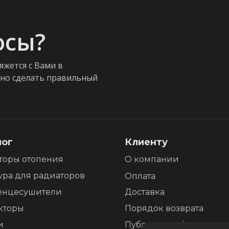
осы?
яжется с Вами в
жно сделать правильный
лог
Клиенту
торы отопения
О компании
ура для радиаторов
Оплата
енцесушители
Доставка
кторы
Порядок возврата
и
Публичная оферта