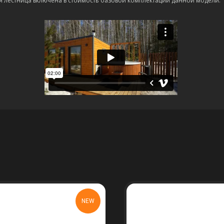
я лестница включена в стоимость базовой комплектации данной модели.
NEW