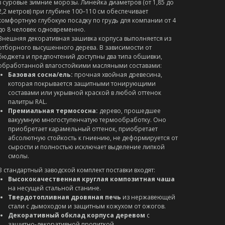
в суровые зимние морозы. Линейка диаметров (от 1,85 до
2,2 метров) при глубине 100–110 см обеспечивает
комфортную глубокую посадку по грудь для компании от 4
до 8 человек одновременно.
Внешняя декоративная зашивка корпуса выполняется из
отборного высушенного дерева. В зависимости от
бюджета и предпочтений доступны два типа обшивки,
обработанной влагостойкими масляными составами:
Базовая сосна/ель:
прочная хвойная древесина,
которая покрывается защитными тонирующими
составами или укрывной краской в любой оттенок
палитры RAL.
Премиальная термососна:
дерево, прошедшее
вакуумную многоступенчатую термообработку. Оно
приобретает карамельный оттенок, приобретает
абсолютную стойкость к гниению, не деформируется от
сырости и полностью исключает выделение липкой
смолы.
В стандартный заводской комплект поставки входят:
Высококачественная круглая композитная чаша
на несущей стальной станине.
Твердотопливная дровяная печь
из нержавеющей
стали с дымоходом и защитным кожухом от ожогов.
Декоративный обклад корпуса деревом
с
защитно-декоративной пропиткой.