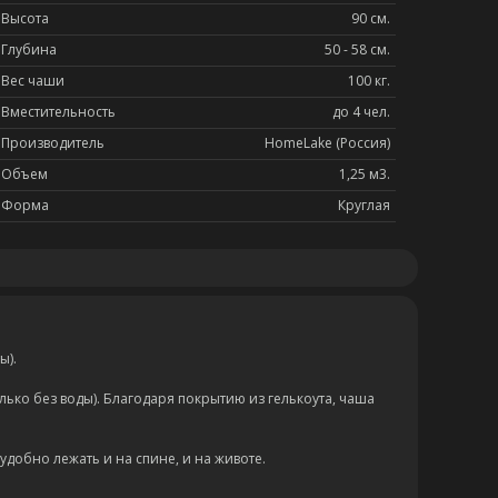
Высота
90 см.
Глубина
50 - 58 см.
Вес чаши
100 кг.
Вместительность
до 4 чел.
Производитель
HomeLake (Россия)
Объем
1,25 м3.
Форма
Круглая
ы).
лько без воды). Благодаря покрытию из гелькоута, чаша
добно лежать и на спине, и на животе.