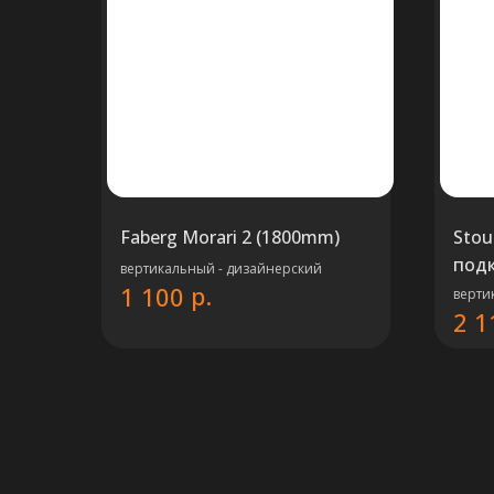
Faberg Morari 2 (1800mm)
Stou
подк
вертикальный - дизайнерский
р.
1 100
верти
2 1