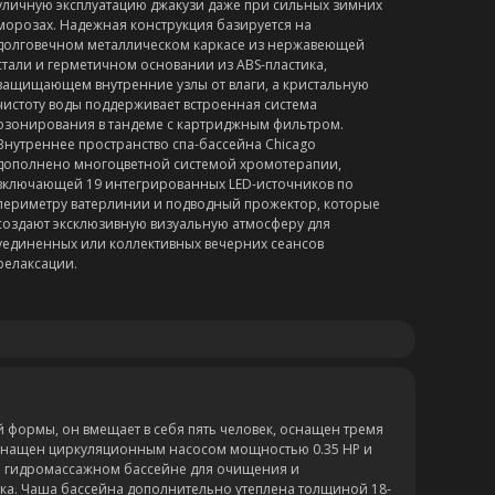
уличную эксплуатацию джакузи даже при сильных зимних
морозах. Надежная конструкция базируется на
долговечном металлическом каркасе из нержавеющей
стали и герметичном основании из ABS-пластика,
защищающем внутренние узлы от влаги, а кристальную
чистоту воды поддерживает встроенная система
озонирования в тандеме с картриджным фильтром.
Внутреннее пространство спа-бассейна Chicago
дополнено многоцветной системой хромотерапии,
включающей 19 интегрированных LED-источников по
периметру ватерлинии и подводный прожектор, которые
создают эксклюзивную визуальную атмосферу для
уединенных или коллективных вечерних сеансов
релаксации.
й формы, он вмещает в себя пять человек, оснащен тремя
оснащен циркуляционным насосом мощностью 0.35 HP и
ом гидромассажном бассейне для очищения и
ика. Чаша бассейна дополнительно утеплена толщиной 18-