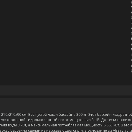
210x210x90 см. Вес пустой чаши бассейна 300 кг. Этот бассейн квадратно
двухскоростной гидромассажный насос мощностью 3 HP. Джакузи также 
ля воды 3 кВт, а максимальная потребляемая мощность 6.663 кВт. В эт
аркас бассейна сделан из нержавеющей стали, а основание из АВS пласт