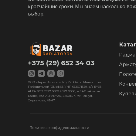
кратчайшие сроки. Мы знаем насколько ва
выбор.
Ката
Радиа
+375 (29) 652 34 03
Армат
Полот
ООО «ТермоАльянс», РБ, 220062, г. Минск пр-т
Конве
Победителей 131, оф.68 УНП 692071529, р/с BY38
ALFA 3012 2327 5000 2027 0000, в ЗАО «Альфа-
Купел
Банк», код ALFABY2X, 220013 г. Минск, ул.
Сурганова, 43-47
Политика конфиденциальности