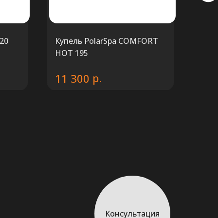
220
Купель PolarSpa COMFORT
Купе
HOT 195
QUA
р.
11 300
12
Консультация