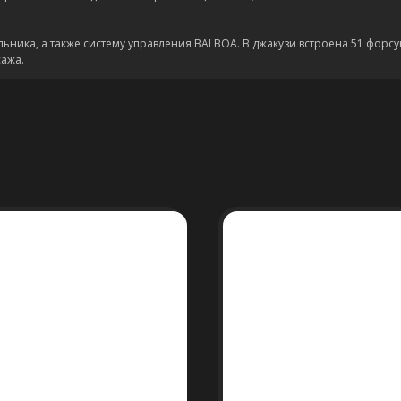
ильника, а также систему управления BALBOA. В джакузи встроена 51 форс
ажа.