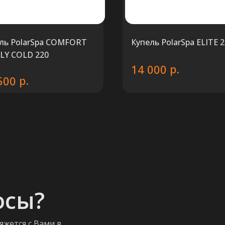
ль PolarSpa COMFORT
Купель PolarSpa ELITE 
LY COLD 220
р.
14 000
р.
500
осы?
яжется с Вами в