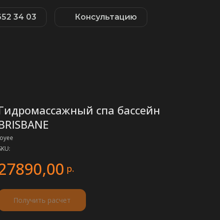
652 34 03
Консультацию
Гидромассажный спа бассейн
BRISBANE
Joyee
SKU:
27890,00
р.
Получить расчет