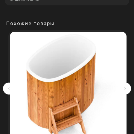
+375 (29) 652 34 03
Похожие товары
ООО «ТермоАльянс», РБ, 220062, г.
Минск пр-т Победителей 131, оф.68 УНП
692071529, р/с BY38 ALFA 3012 2327
5000 2027 0000, в ЗАО «Альфа-Банк»,
код ALFABY2X, 220013 г. Минск, ул.
Сурганова, 43-47