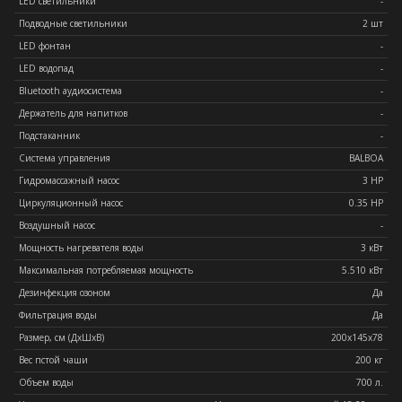
LED светильники
-
Подводные светильники
2 шт
LED фонтан
-
LED водопад
-
Bluetooth аудиосистема
-
Держатель для напитков
-
Подстаканник
-
Система управления
BALBOA
Гидромассажный насос
3 HP
Циркуляционный насос
0.35 HP
Воздушный насос
-
Мощность нагревателя воды
3 кВт
Максимальная потребляемая мощность
5.510 кВт
Дезинфекция озоном
Да
Фильтрация воды
Да
Размер, см (ДхШхВ)
200x145x78
Вес пстой чаши
200 кг
Объем воды
700 л.