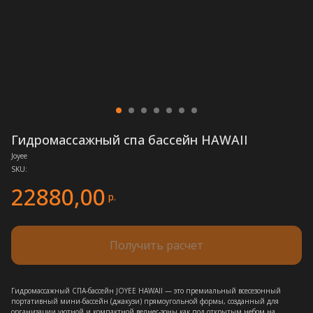
Гидромассажный спа бассейн HAWAII
Joyee
SKU:
22880,00
р.
Получить расчет
Гидромассажный СПА-бассейн JOYEE HAWAII — это премиальный всесезонный
портативный мини-бассейн (джакузи) прямоугольной формы, созданный для
организации уютной и компактной велнес-зоны как под открытым небом на