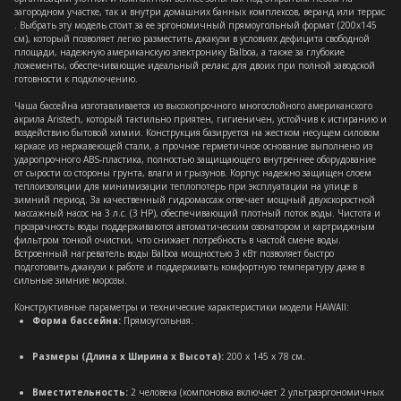
загородном участке, так и внутри домашних банных комплексов, веранд или террас
. Выбрать эту модель стоит за ее эргономичный прямоугольный формат (200х145
см), который позволяет легко разместить джакузи в условиях дефицита свободной
площади, надежную американскую электронику Balboa, а также за глубокие
ложементы, обеспечивающие идеальный релакс для двоих при полной заводской
готовности к подключению.
Чаша бассейна изготавливается из высокопрочного многослойного американского
акрила Aristech, который тактильно приятен, гигиеничен, устойчив к истиранию и
воздействию бытовой химии. Конструкция базируется на жестком несущем силовом
каркасе из нержавеющей стали, а прочное герметичное основание выполнено из
ударопрочного ABS-пластика, полностью защищающего внутреннее оборудование
от сырости со стороны грунта, влаги и грызунов. Корпус надежно защищен слоем
теплоизоляции для минимизации теплопотерь при эксплуатации на улице в
зимний период. За качественный гидромассаж отвечает мощный двухскоростной
массажный насос на 3 л.с. (3 HP), обеспечивающий плотный поток воды. Чистота и
прозрачность воды поддерживаются автоматическим озонатором и картриджным
фильтром тонкой очистки, что снижает потребность в частой смене воды.
Встроенный нагреватель воды Balboa мощностью 3 кВт позволяет быстро
подготовить джакузи к работе и поддерживать комфортную температуру даже в
сильные зимние морозы.
Конструктивные параметры и технические характеристики модели HAWAII:
Форма бассейна:
Прямоугольная.
Размеры (Длина х Ширина х Высота):
200 х 145 х 78 см.
Вместительность:
2 человека (компоновка включает 2 ультраэргономичных