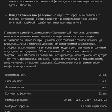
лежачих ложемента анатомической формы для полноценного расслабления
вдвоем). atitlan.by
Общее количество форсунок:
22 штуки (все форсунки выполнены из
высококачественной нержавеющей стали и распределены по зонам для
точечной и глубокой проработки спины, поясницы и ног).
Управление всеми функциями джакузи (температурой подогрева, режимами
массажа и автоматическими циклами фильтрации) осуществляется через
интуитивно понятную электронную систему управления премиального бренда
BALBOA (США) с ЖК-дисплеем. Для создания неповторимой расслабляющей
атмосферы и хромотерапии в вечернее время модель укомплектована встроенным
подводным светодиодным LED-светильником. Откажитесь от поездок в
общественные СПА-салоны в пользу личного круглогодичного термального курорта
— купите гидромассажный спа-бассейн JOYEE HAWAII сегодня и подарите своему
дому неиссякаемый источник здоровья, абсолютного релакса и премиального
комфорта на долгие годы!
Вместительность
2 чел.
Сидячих мест
1 чел.
Лежачих местн
1 чел.
Количество форсунок
22 шт.
Размеры форсунок
20 шт. - 1 дюйм, 2 шт. - 3.5 дюйма
Материал форсунок
Нержавеющаяя сталь