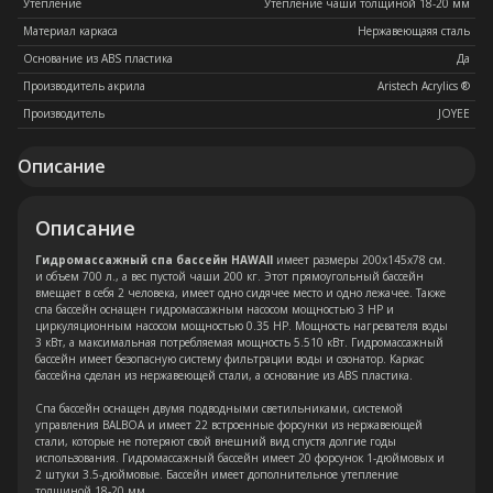
Утепление
Утепление чаши толщиной 18-20 мм
Материал каркаса
Нержавеющаяя сталь
Основание из ABS пластика
Да
Производитель акрила
Aristech Acrylics ®
Производитель
JOYEE
Описание
Остались вопросы?
Описание
Оставьте свои контакты. Наш
Гидромассажный спа бассейн HAWAII
имеет размеры 200x145x78 см.
специалист свяжется с Вами в
и объем 700 л., а вес пустой чаши 200 кг. Этот прямоугольный бассейн
кратчайшие сроки. Мы знаем
вмещает в себя 2 человека, имеет одно сидячее место и одно лежачее. Также
спа бассейн оснащен гидромассажным насосом мощностью 3 HP и
насколько важно сделать
циркуляционным насосом мощностью 0.35 HP. Мощность нагревателя воды
правильный выбор.
3 кВт, а максимальная потребляемая мощность 5.510 кВт. Гидромассажный
бассейн имеет безопасную систему фильтрации воды и озонатор. Каркас
бассейна сделан из нержавеющей стали, а основание из АВS пластика.
Консультация
Спа бассейн оснащен двумя подводными светильниками, системой
управления BALBOA и имеет 22 встроенные форсунки из нержавеющей
стали, которые не потеряют свой внешний вид спустя долгие годы
использования. Гидромассажный бассейн имеет 20 форсунок 1-дюймовых и
2 штуки 3.5-дюймовые. Бассейн имеет дополнительное утепление
толщиной 18-20 мм.