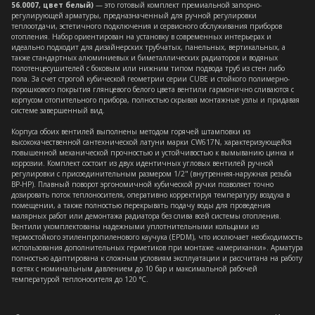
56.0007, цвет белый)
— это готовый комплект премиальной запорно-
регулирующей арматуры, предназначенный для ручной регулировки
теплоотдачи, эстетичного подключения и сервисного обслуживания приборов
отопления. Набор ориентирован на установку в современных интерьерах и
идеально подходит для дизайнерских трубчатых, панельных, вертикальных, а
также стандартных алюминиевых и биметаллических радиаторов и водяных
полотенцесушителей с боковым или нижним типом подвода труб из стен либо
пола. За счет строгой кубической геометрии серии CUBE и стойкого полимерно-
порошкового покрытия глянцевого белого цвета вентили гармонично сливаются с
корпусом отопительного прибора, полностью скрывая монтажные узлы и придавая
системе завершенный вид.
Корпуса обоих вентилей выполнены методом горячей штамповки из
высококачественной сантехнической латуни марки CW617N, характеризующейся
повышенной механической прочностью и устойчивостью к вымыванию цинка и
коррозии. Комплект состоит из двух идентичных угловых вентилей ручной
регулировки с присоединительным размером 1/2" (внутренняя-наружная резьба
ВР-НР). Плавный поворот эргономичной кубической ручки позволяет точно
дозировать поток теплоносителя, оперативно корректируя температуру воздуха в
помещении, а также полностью перекрывать подачу воды для проведения
малярных работ или демонтажа радиатора без слива всей системы отопления.
Вентили укомплектованы надежными уплотнительными кольцами из
термостойкого этиленпропиленового каучука (EPDM), что исключает необходимость
использования дополнительных герметиков при монтаже «американки». Арматура
полностью адаптирована к сложным условиям эксплуатации и рассчитана на работу
в сетях с номинальным давлением до 10 бар и максимальной рабочей
температурой теплоносителя до 120 °C.