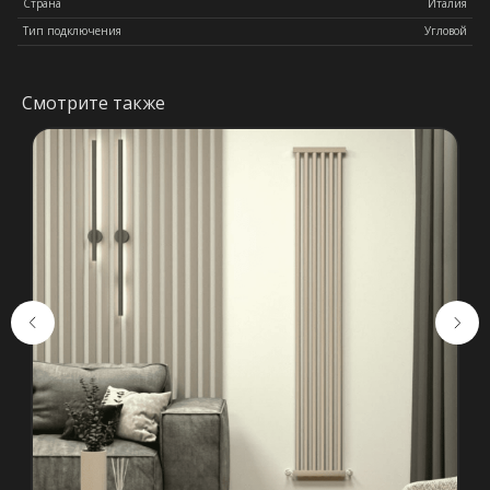
Страна
Италия
Тип подключения
Угловой
Смотрите также
Остались вопросы?
Оставьте свои контакты. Наш
специалист свяжется с Вами в
кратчайшие сроки. Мы знаем
насколько важно сделать
правильный выбор.
Консультация