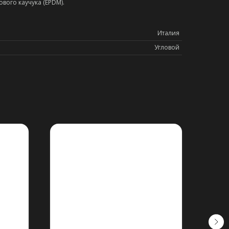
вого каучука (EPDM).
Италия
Угловой