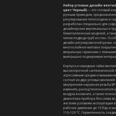
Набор угловых дизайн-вентилей
цвет Черный)
— это готовый ко
ручным приводом, предназначенн
регулирования теплоотдачи и с
разработан специально для сов
дизайнерских вертикальных и тр
биметаллических моделей, а так
типом подвода труб из стен. Ос
дизайн регулировочной ручки, 
многослойное матовое покрытие 
визуальную гармонию с темными
выигрышно подчеркивая интерьер
Корпуса и накидные гайки венти
высокопрочной сантехнической л
агрессивным средам и вымыванию
состоит из двух угловых вентиле
(внутренняя-наружная резьба ВР
изменять расход теплоносителя (
воздуха в комнате, а также полн
демонтажа прибора без слива во
жестким условиям эксплуатации 
рабочее давление до 10 бар и м
110–120 °C. Герметичность соеди