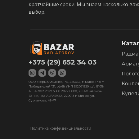
кратчайшие сроки. Мы знаем насколько ва
выбор.
Ката
Радиа
+375 (29) 652 34 03
Армат
Полот
ООО «ТермоАльянс», РБ, 220062, г. Минск пр-т
Конве
Победителей 131, оф.68 УНП 692071529, р/с BY38
ALFA 3012 2327 5000 2027 0000, в ЗАО «Альфа-
Купел
Банк», код ALFABY2X, 220013 г. Минск, ул.
Сурганова, 43-47
Политика конфиденциальности