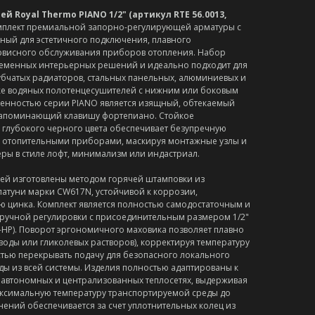
 Royal Thermo PIANO 1/2" (артикул RTE 56.0013,
мплект премиальной запорно-регулирующей арматуры с
ый для эстетичного подключения, плавного
ервисного обслуживания приборов отопления. Набор
ременных интерьерных решений и идеально подходит для
убчатых радиаторов, стальных панельных, алюминиевых и
же водяных полотенцесушителей с нижним или боковым
обенностью серии PIANO является изящный, обтекаемый
напоминающий клавишу фортепиано. Стойкое
глубокого черного цвета обеспечивает безупречную
 отопительными приборами, маскируя монтажные узлы и
ы в стиле лофт, минимализм или индастриал.
лей изготовлены методом горячей штамповки из
атуни марки CW617N, устойчивой к коррозии,
 цинка. Комплект является полностью самодостаточным и
й ручной регулировки с присоединительным размером 1/2"
-НР). Поворот эргономичного маховика позволяет плавно
воды или гликолевых растворов), корректируя температуру
остью перекрывать подачу для безопасного локального
ды из всей системы. Изделия полностью адаптированы к
в автономных и централизованных теплосетях, выдерживая
аксимальную температуру транспортируемой среды до
нений обеспечивается за счет уплотнительных колец из