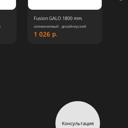
Fusion GALO 1800 mm.
Вер
Диз
й
алюминиевый - дизайнерский
Алю
р.
1 026
ТЕП
16
Консультация