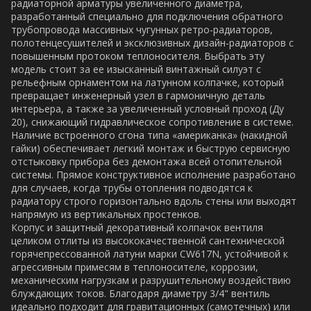
радиаторной арматуры увеличенного диаметра,
разработанный специально для подключения обратного
трубопровода массивных чугунных ретро-радиаторов,
полотенцесушителей и эксклюзивных дизайн-радиаторов с
повышенным протоком теплоносителя. Выбрать эту
модель стоит за ее изысканный винтажный силуэт с
рельефным орнаментом на латунном колпачке, который
превращает инженерный узел в гармоничную деталь
интерьера, а также за увеличенный условный проход (Ду
20), снижающий гидравлическое сопротивление в системе.
Наличие встроенного сгона типа «американка» (накидной
гайки) обеспечивает легкий монтаж и быструю сервисную
отстыковку прибора без демонтажа всей отопительной
системы. Прямое конструктивное исполнение разработано
для случаев, когда трубы отопления подводятся к
радиатору строго горизонтально вдоль стены или выходят
напрямую из вертикальных простенков.
Корпус и защитный декоративный колпачок вентиля
целиком отлиты из высококачественной сантехнической
горячепрессованной латуни марки CW617N, устойчивой к
агрессивным примесям в теплоносителе, коррозии,
механическим нагрузкам и разрушительному воздействию
блуждающих токов. Благодаря диаметру 3/4" вентиль
идеально подходит для гравитационных (самотечных) или