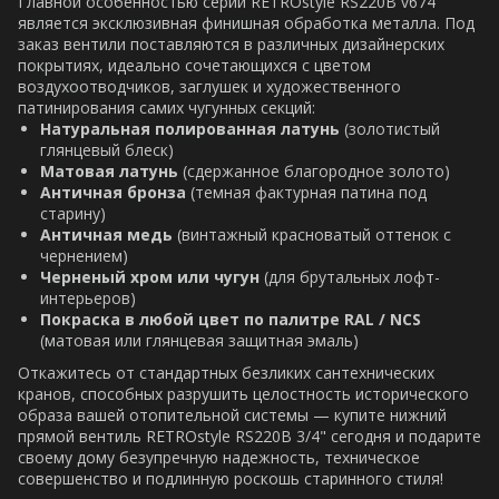
Главной особенностью серии RETROstyle RS220B v674
является эксклюзивная финишная обработка металла. Под
заказ вентили поставляются в различных дизайнерских
покрытиях, идеально сочетающихся с цветом
воздухоотводчиков, заглушек и художественного
патинирования самих чугунных секций:
Натуральная полированная латунь
(золотистый
глянцевый блеск)
Матовая латунь
(сдержанное благородное золото)
Античная бронза
(темная фактурная патина под
старину)
Античная медь
(винтажный красноватый оттенок с
чернением)
Черненый хром или чугун
(для брутальных лофт-
интерьеров)
Покраска в любой цвет по палитре RAL / NCS
(матовая или глянцевая защитная эмаль)
Откажитесь от стандартных безликих сантехнических
кранов, способных разрушить целостность исторического
образа вашей отопительной системы — купите нижний
прямой вентиль RETROstyle RS220B 3/4" сегодня и подарите
своему дому безупречную надежность, техническое
совершенство и подлинную роскошь старинного стиля!