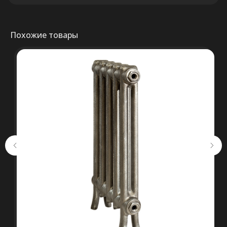
+375 (29) 652 34 03
Похожие товары
ООО «ТермоАльянс», РБ, 220062, г.
Минск пр-т Победителей 131, оф.68 УНП
692071529, р/с BY38 ALFA 3012 2327
5000 2027 0000, в ЗАО «Альфа-Банк»,
код ALFABY2X, 220013 г. Минск, ул.
Сурганова, 43-47