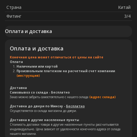
Страна
Китай
Фитинг
3/4
Оплата и доставка
Оплата и доставка
Остались вопросы?
Конечная цена может отличаться от цены на сайте
Оплата
Оставьте свои контакты. Наш
Наличными или картой
специалист свяжется с Вами в
Произвольным платежом на расчетный счет компании
(инструкция)
кратчайшие сроки. Мы знаем
насколько важно сделать
Доставка
правильный выбор.
Самовывоз со склада - Бесплатно
Заказ можно забрать самостоятельно с нашего склада
(адрес склада)
Доставка до двери по Минску -
Бесплатно
Консультация
Осуществляется со склада магазина до двери.
Доставка в другие населенные пункты
Стоимость доставки товара в другие населенные пункты рассчитывается
индивидуально. Цена зависит от удаленности конечного адреса от склада
нашего магазина.