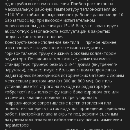
однотрубных систем отопления. Прибор рассчитан на
максимальную рабочую температуру теплоносителя до
+110 °C и стабильно выдерживает рабочее давление до 10
бар (атмосфер) при высоком испытательном
опрессовочном давлении до 15–16 бар, что гарантирует
абсолютную безопасность эксплуатации в закрытых
водяных системах отопления.
Конструктивное исполнение вентиля — прямое нижнее,
что позволяет аккуратно и эстетично соединить
горизонтальную трубу с нижним боковым коллектором
радиатора. Посадочные монтажные диаметры имеют
стандартную трубную резьбу G 3/4" дюйма (внутренняя/
наружная), совместимую с большинством современных
радиаторных переходников исторических батарей с любым
межосевым расстоянием (от 300 до 800 мм). Вентиль
устанавливается строго на выходе из радиатора (на
«обратке») и выполняет функцию балансировочного или
отсечного клапана, позволяя отрегулировать
гидравлическое сопротивление ветки отопления или
полностью запереть поток воды для проведения сервисных
работ. Настройка клапана скрыта под верхним съемным
латунным колпачком во избежание случайного изменения
параметров.