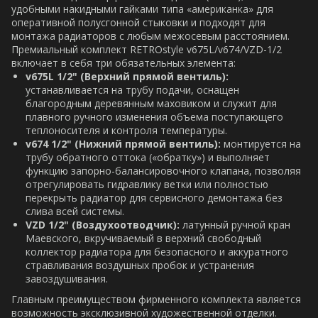
удобными накидными гайками типа «американка» для
оперативной полусгонной стыковки и подходят для
монтажа радиаторов с любым межосевым расстоянием.
Премиальный комплект RETROstyle v675L/v674/VZD-1/2
включает в себя три обязательных элемента:
v675L 1/2" (Верхний прямой вентиль):
устанавливается на трубу подачи, оснащен
благородным деревянным маховиком и служит для
плавного ручного изменения объема поступающего
теплоносителя и контроля температуры.
v674 1/2" (Нижний прямой вентиль):
монтируется на
трубу обратного оттока («обратку») и выполняет
функцию запорно-балансировочного клапана, позволяя
отрегулировать гидравлику ветки или полностью
перекрыть радиатор для сервисного демонтажа без
слива всей системы.
VZD 1/2" (Воздухоотводчик):
латунный ручной кран
Маевского, вкручиваемый в верхний свободный
коллектор радиатора для безопасного и аккуратного
стравливания воздушных пробок и устранения
завоздушивания.
Главным преимуществом фирменного комплекта является
возможность эксклюзивной художественной отделки.