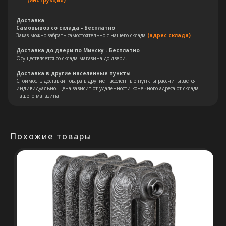
(инструкция)
Остались вопросы?
Доставка
Самовывоз со склада - Бесплатно
Оставьте свои контакты. Наш
Заказ можно забрать самостоятельно с нашего склада
(адрес склада)
специалист свяжется с Вами в
Доставка до двери по Минску -
Бесплатно
кратчайшие сроки. Мы знаем
Осуществляется со склада магазина до двери.
насколько важно сделать
Доставка в другие населенные пункты
правильный выбор.
Стоимость доставки товара в другие населенные пункты рассчитывается
индивидуально. Цена зависит от удаленности конечного адреса от склада
нашего магазина.
Консультация
Похожие товары
+375 (29) 652 34 03
ООО «ТермоАльянс», РБ, 220062, г.
Минск пр-т Победителей 131, оф.68 УНП