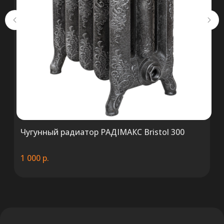
692071529, р/с BY38 ALFA 3012 2327
5000 2027 0000, в ЗАО «Альфа-Банк»,
код ALFABY2X, 220013 г. Минск, ул.
Сурганова, 43-47
Чугунный радиатор РАДIМАКС Bristol 300
1 000
р.