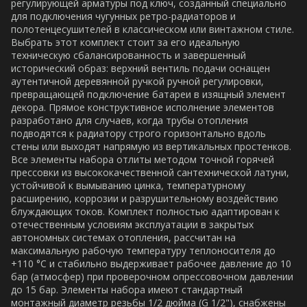
регулирующей арматуры под ключ, созданный специально
для подключения чугунных ретро-радиаторов и
полотенцесушителей в классическом или винтажном стиле.
Выбрать этот комплект стоит за его идеальную
техническую сбалансированность и завершенный
исторический образ: верхний вентиль подачи оснащен
аутентичной деревянной ручкой ручной регулировки,
превращающей подключение батареи в изящный элемент
декора. Прямое конструктивное исполнение элементов
разработано для случаев, когда трубы отопления
подводятся к радиатору строго горизонтально вдоль
стены или выходят напрямую из вертикальных простенков.
Все элементы набора отлиты методом точной горячей
прессовки из высококачественной сантехнической латуни,
устойчивой к вымыванию цинка, температурному
расширению, коррозии и разрушительному воздействию
блуждающих токов. Комплект полностью адаптирован к
отечественным условиям эксплуатации в закрытых
автономных системах отопления, рассчитан на
максимальную рабочую температуру теплоносителя до
+110 °C и стабильно выдерживает рабочее давление до 10
бар (атмосфер) при проверочном опрессовочном давлении
до 15 бар. Элементы набора имеют стандартный
монтажный диаметр резьбы 1/2 дюйма (G 1/2"), снабжены