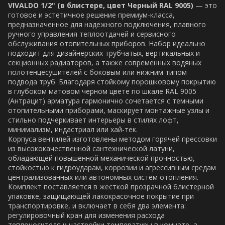
VIVALDO 1/2" (в блистере, цвет Черный RAL 9005)
— это
готовое и эстетичное решение премиум-класса,
предназначенное для надежного подключения, плавного
ручного управления теплоотдачей и сервисного
обслуживания отопительных приборов. Набор идеально
подходит для дизайнерских трубчатых, вертикальных и
секционных радиаторов, а также современных водяных
полотенцесушителей с боковым или нижним типом
подвода труб. Благодаря стойкому порошковому покрытию
в глубоком матовом черном цвете по шкале RAL 9005
(Антрацит) арматура гармонично сочетается с темными
отопительными приборами, маскирует монтажные узлы и
стильно подчеркивает интерьеры в стилях лофт,
минимализм, индастриал или хай-тек.
Корпуса вентилей изготовлены методом горячей прессовки
из высококачественной сантехнической латуни,
обладающей повышенной механической прочностью,
стойкостью к гидроударам, коррозии и агрессивным средам
централизованных или автономных систем отопления.
Комплект поставляется в жесткой прозрачной блистерной
упаковке, защищающей лакокрасочное покрытие при
транспортировке, и включает в себя два элемента:
регулировочный кран для изменения расхода
теплоносителя и настройки температуры в комнате, а