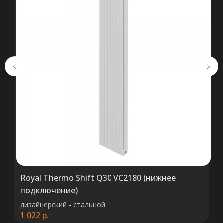
+375 (29) 652 34 03
ООО «ТермоАльянс», РБ, 220062, г.
Минск пр-т Победителей 131, оф.68 УНП
692071529, р/с BY38 ALFA 3012 2327
5000 2027 0000, в ЗАО «Альфа-Банк»,
код ALFABY2X, 220013 г. Минск, ул.
Сурганова, 43-47
Royal Thermo Shift Q30 VC2180 (нижнее
подключение)
дизайнерский - стальной
1 022
р.