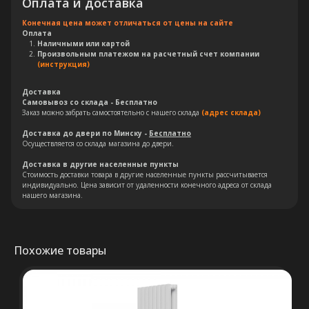
Оплата и доставка
Конечная цена может отличаться от цены на сайте
Оплата
Наличными или картой
Произвольным платежом на расчетный счет компании
(инструкция)
Доставка
Самовывоз со склада - Бесплатно
Заказ можно забрать самостоятельно с нашего склада
(адрес склада)
Доставка до двери по Минску -
Бесплатно
Осуществляется со склада магазина до двери.
Остались вопросы?
Доставка в другие населенные пункты
Стоимость доставки товара в другие населенные пункты рассчитывается
Оставьте свои контакты. Наш
индивидуально. Цена зависит от удаленности конечного адреса от склада
специалист свяжется с Вами в
нашего магазина.
кратчайшие сроки. Мы знаем
насколько важно сделать
правильный выбор.
Похожие товары
Консультация