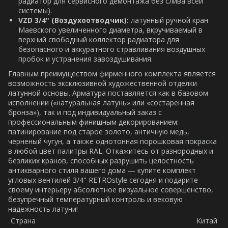
радиатор для сервисного демонтажа без слива всей
системы).
VZD 3/4" (Воздухоотводчик):
латунный ручной кран
Маевского увеличенного диаметра, вкручиваемый в
верхний свободный коллектор радиатора для
безопасного и аккуратного стравливания воздушных
пробок и устранения завоздушивания.
Главным преимуществом фирменного комплекта является
возможность эксклюзивной художественной отделки
латунной основы. Арматура поставляется как в базовом
исполнении («натуральная латунь» или «состаренная
бронза»), так и под индивидуальный заказ с
профессиональным финишным декорированием:
патинирование под старое золото, античную медь,
черненый чугун, а также однотонная порошковая покраска
в любой цвет палитры RAL. Откажитесь от разнородных и
безликих кранов, способных разрушить целостность
антикварного стиля вашего дома — купите комплект
угловых вентилей 3/4" RETROstyle сегодня и подарите
своему интерьеру абсолютное визуальное совершенство,
безупречный температурный контроль и вековую
надежность латуни!
Страна
Китай