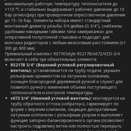
максимальную рабочую температуру теплоносителя до
+110 °C и стабильно выдерживает рабочее давление до 10
бар (атмосфер) при проверочном опрессовочном давлении
до 15–16 бар. Элементы набора имеют стандартный
монтажный диаметр резьбы 3/4 дюйма (G 3/4"), снабжены
удобными накидными гайками типа «американка» для
оперативной полусгонной стыковки и подходят для
монтажа радиаторов с любым межосевым расстоянием (от
300 до 800 мм).
Премиальный комплект RETROstyle RS217B/v672/VZD-3/4
включает в себя три обязательных элемента:
RS217B 3/4" (Верхний угловой регулировочный
вентиль):
устанавливается на трубу подачи, украшен
рельефным орнаментом на латунном основании,
оснащен благородной деревянной ручкой и служит для
плавного ручного изменения объема поступающего
теплоносителя и контроля температуры.
v672 3/4" (Нижний угловой вентиль):
монтируется на
трубу обратного оттока («обратку»), гармонирует по
форме с верхним клапаном, защищен декоративным
латунным колпачком с рельефным узором и выполняет
функцию запорно-балансировочного органа (позволяет
настроить гидравлику ветки или полностью перекрыть