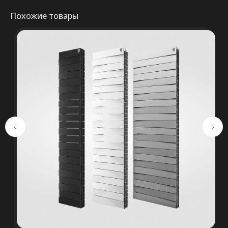
Похожие товары
+375 (29) 652 34 03
ООО «ТермоАльянс», РБ, 220062, г.
Минск пр-т Победителей 131, оф.68 УНП
692071529, р/с BY38 ALFA 3012 2327
5000 2027 0000, в ЗАО «Альфа-Банк»,
код ALFABY2X, 220013 г. Минск, ул.
Сурганова, 43-47