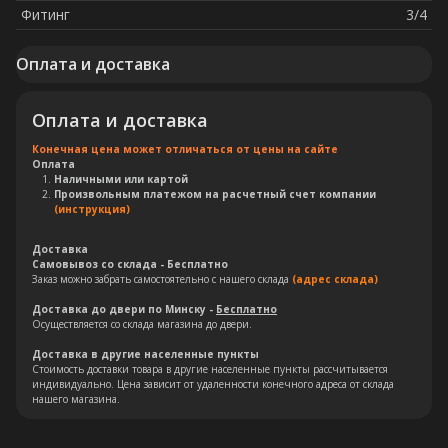
Фитинг
3/4
Оплата и доставка
Оплата и доставка
Конечная цена может отличаться от цены на сайте
Оплата
Остались вопросы?
Наличными или картой
Произвольным платежом на расчетный счет компании
(инструкция)
Оставьте свои контакты. Наш
специалист свяжется с Вами в
Доставка
кратчайшие сроки. Мы знаем
Самовывоз со склада - Бесплатно
Заказ можно забрать самостоятельно с нашего склада
(адрес склада)
насколько важно сделать
правильный выбор.
Доставка до двери по Минску -
Бесплатно
Осуществляется со склада магазина до двери.
Доставка в другие населенные пункты
Консультация
Стоимость доставки товара в другие населенные пункты рассчитывается
индивидуально. Цена зависит от удаленности конечного адреса от склада
нашего магазина.