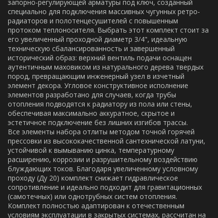
запорно-регулирующей арматуры под ключ, созданный
специально для подключения массивных чугунных ретро-
радиаторов и полотенцесушителей с повышенным
протоком теплоносителя. Выбрать этот комплект стоит за
его увеличенный проходной диаметр 3/4", идеальную
техническую сбалансированность и завершенный
исторический образ: верхний вентиль подачи оснащен
аутентичным маховиком из натурального дерева твердых
пород, превращающим инженерный узел в изчетный
элемент декора. Угловое конструктивное исполнение
элементов разработано для случаев, когда трубы
отопления подводятся к радиатору из пола или стены,
обеспечивая максимально аккуратное, скрытое и
эстетичное подключение без лишних изгибов трассы.
Все элементы набора отлиты методом точной горячей
прессовки из высококачественной сантехнической латуни,
устойчивой к вымыванию цинка, температурному
расширению, коррозии и разрушительному воздействию
блуждающих токов. Благодаря увеличенному условному
проходу (Ду 20) комплект снижает гидравлическое
сопротивление и идеально подходит для гравитационных
(самотечных) или однотрубных систем отопления.
Комплект полностью адаптирован к отечественным
условиям эксплуатации в закрытых системах, рассчитан на