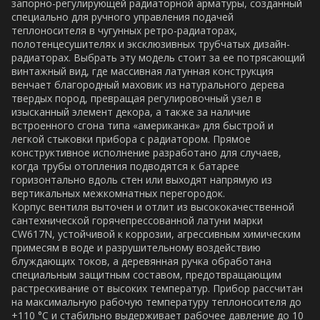
запорно-регулирующей радиаторной арматуры, созданный
специально для ручного управления подачей
теплоносителя в чугунных ретро-радиаторах,
полотенцесушителях и эксклюзивных трубчатых дизайн-
радиаторах. Выбрать эту модель стоит за ее потрясающий
винтажный вид, где массивная латунная конструкция
венчает благородный маховик из натурального дерева
твердых пород, превращая регулировочный узел в
изысканный элемент декора, а также за наличие
встроенного сгона типа «американка» для быстрой и
легкой стыковки прибора с радиатором. Прямое
конструктивное исполнение разработано для случаев,
когда трубы отопления подводятся к батарее
горизонтально вдоль стен или выходят напрямую из
вертикальных межкомнатных перегородок.
Корпус вентиля выточен и отлит из высококачественной
сантехнической горячепрессованной латуни марки
CW617N, устойчивой к коррозии, агрессивным химическим
примесям в воде и разрушительному воздействию
блуждающих токов, а деревянная ручка обработана
специальным защитным составом, предотвращающим
растрескивание от высоких температур. Прибор рассчитан
на максимальную рабочую температуру теплоносителя до
+110 °C и стабильно выдерживает рабочее давление до 10