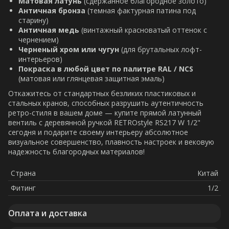
Матовая латунь
(сдержанное благородное золото)
Античная бронза
(темная фактурная патина под
старину)
Античная медь
(винтажный красноватый оттенок с
чернением)
Черненый хром или чугун
(для брутальных лофт-
интерьеров)
Покраска в любой цвет по палитре RAL / NCS
(матовая или глянцевая защитная эмаль)
Откажитесь от стандартных безликих пластиковых и
стальных кранов, способных разрушить аутентичность
ретро-стиля в вашем доме — купите прямой латунный
вентиль с деревянной ручкой RETROstyle RS217 W 1/2"
сегодня и подарите своему интерьеру абсолютное
визуальное совершенство, плавность настроек и вековую
надежность благородных материалов!
Страна
Китай
Фитинг
1/2
Оплата и доставка