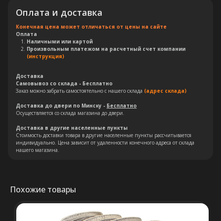
Оплата и доставка
Конечная цена может отличаться от цены на сайте
Оплата
Наличными или картой
Остались вопросы?
Произвольным платежом на расчетный счет компании
(инструкция)
Оставьте свои контакты. Наш
специалист свяжется с Вами в
Доставка
Самовывоз со склада - Бесплатно
кратчайшие сроки. Мы знаем
Заказ можно забрать самостоятельно с нашего склада
(адрес склада)
насколько важно сделать
Доставка до двери по Минску -
Бесплатно
правильный выбор.
Осуществляется со склада магазина до двери.
Доставка в другие населенные пункты
Стоимость доставки товара в другие населенные пункты рассчитывается
Консультация
индивидуально. Цена зависит от удаленности конечного адреса от склада
нашего магазина.
Похожие товары
+375 (29) 652 34 03