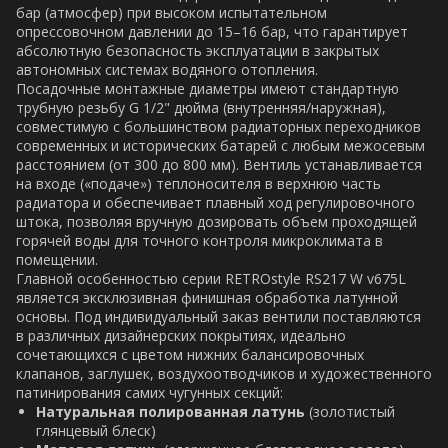
бар (атмосфер) при высоком испытательном
опрессовочном давлении до 15–16 бар, что гарантирует
абсолютную безопасность эксплуатации в закрытых
автономных системах водяного отопления.
Посадочные монтажные диаметры имеют стандартную
трубную резьбу G 1/2" дюйма (внутренняя/наружная),
совместимую с большинством радиаторных переходников
современных и исторических батарей с любым межосевым
расстоянием (от 300 до 800 мм). Вентиль устанавливается
на входе («подаче») теплоносителя в верхнюю часть
радиатора и обеспечивает плавный ход регулировочного
штока, позволяя вручную дозировать объем проходящей
горячей воды для точного контроля микроклимата в
помещении.
Главной особенностью серии RETROstyle RS217 W v675L
является эксклюзивная финишная обработка латунной
основы. Под индивидуальный заказ вентили поставляются
в различных дизайнерских покрытиях, идеально
сочетающихся с цветом нижних балансировочных
клапанов, заглушек, воздухоотводчиков и художественного
патинирования самих чугунных секций:
Натуральная полированная латунь
(золотистый
глянцевый блеск)