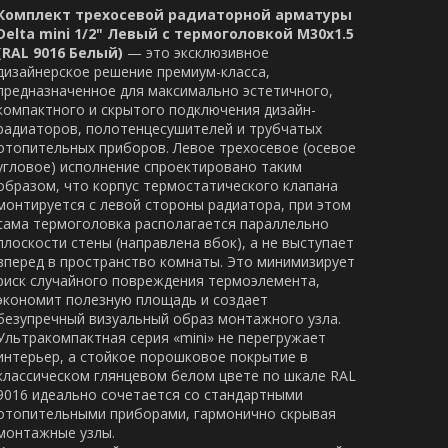
Комплект трехосевой радиаторной арматуры
Delta mini 1/2" Левый с термоголовкой M30x1.5
(RAL 9016 Белый)
— это эксклюзивное
дизайнерское решение премиум-класса,
предназначенное для максимально эстетичного,
компактного и скрытого подключения дизайн-
радиаторов, полотенцесушителей и трубчатых
отопительных приборов. Левое трехосевое (осевое
угловое) исполнение спроектировано таким
образом, что корпус термостатического клапана
монтируется с левой стороны радиатора, при этом
сама термоголовка располагается параллельно
плоскости стены (направлена вбок), а не выступает
вперед в пространство комнаты. Это минимизирует
риск случайного повреждения термоэлемента,
экономит полезную площадь и создает
безупречный визуальный образ монтажного узла.
Ультракомпактная серия «mini» не перегружает
интерьер, а стойкое порошковое покрытие в
классическом глянцевом белом цвете по шкале RAL
9016 идеально сочетается со стандартными
отопительными приборами, гармонично скрывая
монтажные узлы.