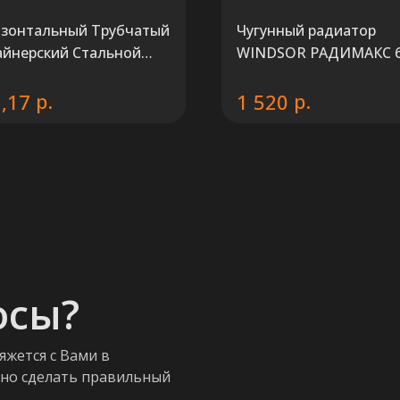
изонтальный Трубчатый
Чугунный радиатор
айнерский Стальной
WINDSOR РАДИМАКС 
иатор KZTO QUADRUM
 1750 мм.
р.
р.
,17
1 520
осы?
яжется с Вами в
жно сделать правильный