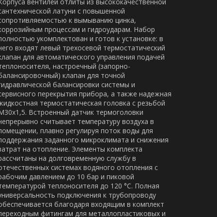
Корпуса вентилей отлиты из высококачественной
сантехнической латуни с повышенной
сопротивляемостью к вымыванию цинка,
коррозийным процессам и гидроударам. Набор
полностью укомплектован и готов к установке: в
него входят левый трехосевой термостатический
клапан для автоматического управления подачей
теплоносителя, настроечный (запорно-
балансировочный) клапан для точной
гидравлической балансировки системы и
сервисного перекрытия прибора, а также надежная
жидкостная термостатическая головка с резьбой
М30х1,5. Встроенный датчик термоголовки
непрерывно считывает температуру воздуха в
помещении, плавно регулируя поток воды для
поддержания заданного микроклимата и снижения
затрат на отопление. Элементы комплекта
рассчитаны на долговременную службу в
отечественных системах водяного отопления с
рабочим давлением до 10 бар и пиковой
температурой теплоносителя до 120 °C. Полная
универсальность подключения к трубопроводу
обеспечивается благодаря входящим в комплект
переходным фитингам для металлопластиковых и