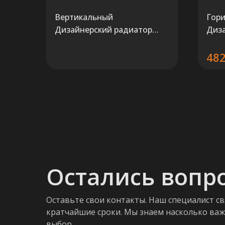
Вертикальный
Гор
Дизайнерский радиатор
Диз
Carisa LINK
рад
60 H
482
Остались вопр
Оставьте свои контакты. Наш специалист св
кратчайшие сроки. Мы знаем насколько ва
выбор.