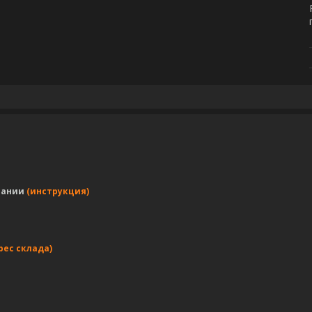
пании
(инструкция)
рес склада)