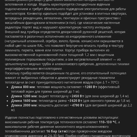
запотевания и холода. Модель характеризуется стандартным водяным
подключением и требует обязательного подведения электропитания для работы
вентиляторов. Конвектор идеально подойдет для установки в элитных квартирах,
загородных резиденциях, автосалонах, пентхаусах и офисных пространствах с
масштабным французским остеклением (в пол), где классические настенные
радиаторы портят вид и нарушают архитектурную чистоту интерьера.
Внешний вид прибора определяется декоративной рулонной решеткой, которая
поставляется в различных исполнениях из анодированного алюминия
(натуральный алюминий, серебро, золото, бронза, коньяк) или окрашивается в
любой цвет по шкале RAL, что позволяет безупречно вписать прибор в текстуру
ламината, паркета, камня или плитки. Корпус прибора выполнен из
высококачественной оцинкованной стали толщиной 1,2 мм с защитным
полимерным порошковым покрытием, а сам нагревательный элемент — из
цельнотянутых медных трубок и алюминиевого оребрения, дополненных тихими
энергоэффективными вентиляторами.
Поскольку прибор является секционным по длине, его отопительный потенциал
зависит от выбранных габаритов и демонстрирует рекордные показатели
теплоотдачи за счет принудительного нагнетания воздуха (при Δ T = 70°C):
Длина 800 мм:
тепловая мощность составляет
~1280 Вт
(эффективный
тепловой экран для проема шириной до 1 м).
Длина 1200 мм:
выдает теплоотдачу
~2450 Вт
(для окна шириной до 1,4 м).
Длина 1600 мм:
теплоотдача равна
~3620 Вт
(для оконного проема до 1,8 м).
Длина 2000 мм:
мощность достигает
~4790 Вт
(для витражей шириной до 2,2
м).
Изделие полностью подготовлено к отечественным условиям эксплуатации:
максимальная рабочая температура теплоносителя составляет
110–130 °C
, а
максимальное рабочее давление монолитного медно-алюминиевого
теплообменника достигает
16 бар (атм)
(при проверочном заводском
опрессовочном давлении до 24–30 бар). Прибор снабжен стандартным внутренним