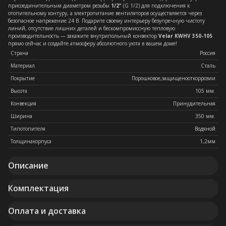
присоединительным диаметром резьбы
1/2"
(G 1/2) для подключения к
отопительному контуру, а электропитание вентиляторов осуществляется через
безопасное напряжение 24 В. Подарите своему интерьеру безупречную чистоту
линий, отсутствие лишних деталей и бескомпромиссную тепловую
производительность — закажите внутрипольный конвектор
Velar KWHV 350-105
прямо сейчас и создайте атмосферу абсолютного уюта в вашем доме!
Страна
Россия
Материал
Сталь
Покрытие
Порошковое,защищенооткоррозии
Высота
105 мм.
Конвекция
Принудительная
Ширина
350 мм.
Типотопителя
Водяной
Толщинакорпуса
1,2мм
Описание
Комплектация
Оплата и доставка