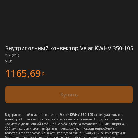
Внутрипольный конвектор Velar KWHV 350-105
Velar(WH)
SKU:
1165,69
р.
Купить
Внутрипольный водяной конвектор
Velar KWHV 350-105
с принудительной
конвекцией — это высокопроизводительный отопительный прибор широкого
формата с увеличенной глубиной короба (глубина составляет 105 мм, ширина —
350 мм), который стоит выбрать за превосходную площадь теплообмена,
колоссальную тепловую мощность благодаря тангенциальным вентиляторам и
бескомпромиссную защиту даже самых масштабных панорамных окон от