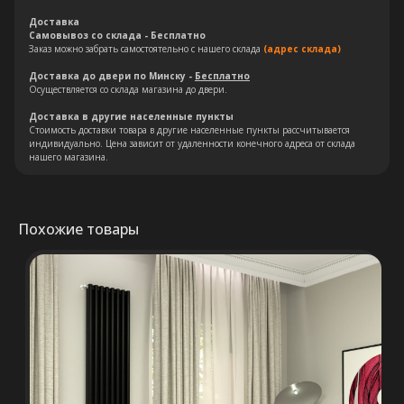
Остались вопросы?
Доставка
Самовывоз со склада - Бесплатно
Оставьте свои контакты. Наш
Заказ можно забрать самостоятельно с нашего склада
(адрес склада)
специалист свяжется с Вами в
Доставка до двери по Минску -
Бесплатно
кратчайшие сроки. Мы знаем
Осуществляется со склада магазина до двери.
насколько важно сделать
Доставка в другие населенные пункты
Стоимость доставки товара в другие населенные пункты рассчитывается
правильный выбор.
индивидуально. Цена зависит от удаленности конечного адреса от склада
нашего магазина.
Консультация
Похожие товары
+375 (29) 652 34 03
ООО «ТермоАльянс», РБ, 220062, г.
Минск пр-т Победителей 131, оф.68 УНП
692071529, р/с BY38 ALFA 3012 2327