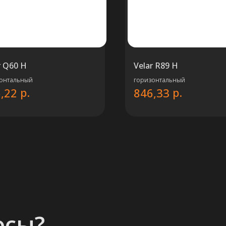
r Q60 H
Velar R89 H
онтальный
горизонтальный
р.
р.
,22
846,33
осы?