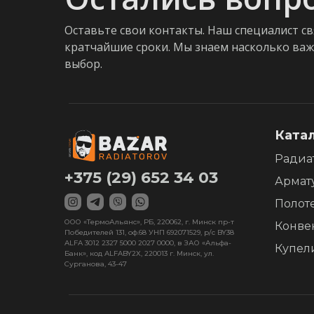
Оставьте свои контакты. Наш специалист св
кратчайшие сроки. Мы знаем насколько ва
выбор.
Ката
Радиа
+375 (29) 652 34 03
Армат
Полот
ООО «ТермоАльянс», РБ, 220062, г. Минск пр-т
Конве
Победителей 131, оф.68 УНП 692071529, р/с BY38
ALFA 3012 2327 5000 2027 0000, в ЗАО «Альфа-
Купел
Банк», код ALFABY2X, 220013 г. Минск, ул.
Сурганова, 43-47