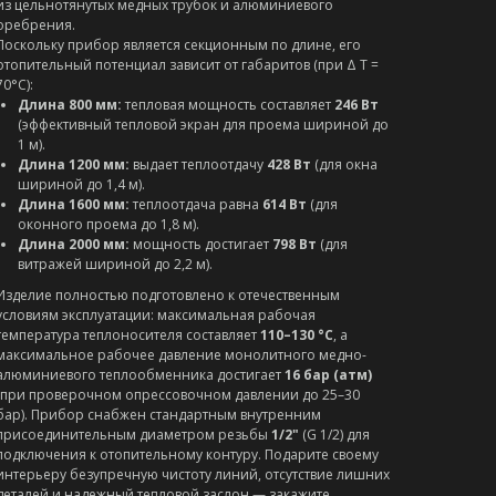
из цельнотянутых медных трубок и алюминиевого
оребрения.
Поскольку прибор является секционным по длине, его
отопительный потенциал зависит от габаритов (при Δ T =
70°C):
Длина 800 мм:
тепловая мощность составляет
246 Вт
(эффективный тепловой экран для проема шириной до
1 м).
Длина 1200 мм:
выдает теплоотдачу
428 Вт
(для окна
шириной до 1,4 м).
Длина 1600 мм:
теплоотдача равна
614 Вт
(для
оконного проема до 1,8 м).
Длина 2000 мм:
мощность достигает
798 Вт
(для
витражей шириной до 2,2 м).
Изделие полностью подготовлено к отечественным
условиям эксплуатации: максимальная рабочая
температура теплоносителя составляет
110–130 °C
, а
максимальное рабочее давление монолитного медно-
алюминиевого теплообменника достигает
16 бар (атм)
(при проверочном опрессовочном давлении до 25–30
бар). Прибор снабжен стандартным внутренним
присоединительным диаметром резьбы
1/2"
(G 1/2) для
подключения к отопительному контуру. Подарите своему
интерьеру безупречную чистоту линий, отсутствие лишних
деталей и надежный тепловой заслон — закажите