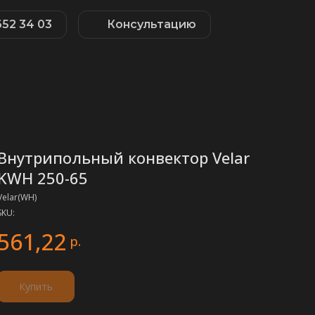
652 34 03
Консультацию
Внутрипольный конвектор Velar
KWH 250-65
Velar(WH)
SKU:
561,22
р.
Купить