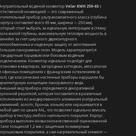
Внутрипольный водяной конвектор
Velar KWH 250-65
с
естественной конвекцией — это современный
отопительный прибор ультракомпактного класса (глубина
корпуса составляет всего 65 мм, ширина — 250 мм),
который стоит выбрать за идеальную интеграцию в стяжку
пола малой глубины, максимальную тепловую мощность в
линейке за счет широкого двухконтурного
теплообменника и надежную защиту от запотевания
больших панорамных окон. Модель характеризуется
стандартным торцевым или боковым водяным
подключением. Конвектор идеально подойдет для
установки в квартирах, загородных коттеджах, автосалонах
и офисных помещениях с французским остеклением (в
пол), где классические настенные приборы нарушили бы
архитектурную концепцию панорамного вида.
Внешний вид прибора определяется декоративной
рулонной решеткой, которая поставляется в различных
исполнениях из анодированного алюминия (натуральный
алюминий, золото, бронза, коньяк) или окрашивается в
любой цвет по шкале RAL, что позволяет идеально вписать
прибор в текстуру любого напольного покрытия. Корпус
прибора выполнен из высококачественной оцинкованной
стали толщиной 1,2 мм с защитным полимерным
порошковым покрытием, а сам нагревательный элемент —