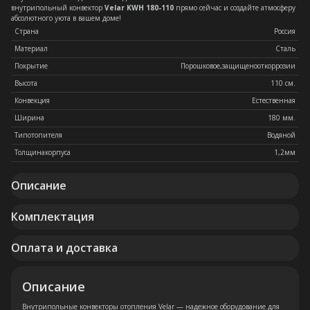
внутрипольный конвектор
Velar KWH 180-110
прямо сейчас и создайте атмосферу
абсолютного уюта в вашем доме!
Страна
Россия
Материал
Сталь
Покрытие
Порошковое,защищенооткоррозии
Высота
110 см.
Конвекция
Естественная
Ширина
180 мм.
Типотопителя
Водяной
Толщинакорпуса
1,2мм
Описание
Комплектация
Оплата и доставка
Описание
Внутрипольные конвекторы отопления Velar — надежное оборудование для