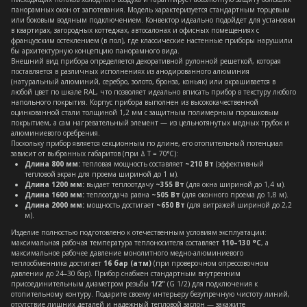
панорамных окон от запотевания. Модель характеризуется стандартным торцевым
или боковым водяным подключением. Конвектор идеально подойдет для установки
в квартирах, загородных коттеджах, автосалонах и офисных помещениях с
французским остеклением (в пол), где классические настенные приборы нарушили
бы архитектурную концепцию панорамного вида.
Внешний вид прибора определяется декоративной рулонной решеткой, которая
поставляется в различных исполнениях из анодированного алюминия
(натуральный алюминий, серебро, золото, бронза, коньяк) или окрашивается в
любой цвет по шкале RAL, что позволяет идеально вписать прибор в текстуру любого
напольного покрытия. Корпус прибора выполнен из высококачественной
оцинкованной стали толщиной 1,2 мм с защитным полимерным порошковым
покрытием, а сам нагревательный элемент — из цельнотянутых медных трубок и
алюминиевого оребрения.
Поскольку прибор является секционным по длине, его отопительный потенциал
зависит от выбранных габаритов (при Δ T = 70°C):
Длина 800 мм:
тепловая мощность составляет
~210 Вт
(эффективный
тепловой экран для проема шириной до 1 м).
Длина 1200 мм:
выдает теплоотдачу
~355 Вт
(для окна шириной до 1,4 м).
Длина 1600 мм:
теплоотдача равна
~505 Вт
(для оконного проема до 1,8 м).
Длина 2000 мм:
мощность достигает
~650 Вт
(для витражей шириной до 2,2
м).
Изделие полностью подготовлено к отечественным условиям эксплуатации:
максимальная рабочая температура теплоносителя составляет
110–130 °C
, а
максимальное рабочее давление монолитного медно-алюминиевого
теплообменника достигает
16 бар (атм)
(при проверочном опрессовочном
давлении до 24–30 бар). Прибор снабжен стандартным внутренним
присоединительным диаметром резьбы
1/2"
(G 1/2) для подключения к
отопительному контуру. Подарите своему интерьеру безупречную чистоту линий,
отсутствие лишних деталей и надежный тепловой заслон — закажите