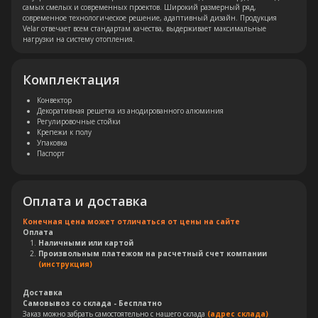
самых смелых и современных проектов. Широкий размерный ряд,
современное технологическое решение, адаптивный дизайн. Продукция
Velar отвечает всем стандартам качества, выдерживает максимальные
нагрузки на систему отопления.
Комплектация
Конвектор
Декоративная решетка из анодированного алюминия
Регулировочные стойки
Крепежи к полу
Упаковка
Паспорт
Оплата и доставка
Конечная цена может отличаться от цены на сайте
Оплата
Наличными или картой
Произвольным платежом на расчетный счет компании
(инструкция)
Остались вопросы?
Доставка
Самовывоз со склада - Бесплатно
Оставьте свои контакты. Наш
Заказ можно забрать самостоятельно с нашего склада
(адрес склада)