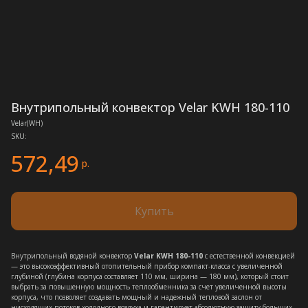
Внутрипольный конвектор Velar KWH 180-110
Velar(WH)
SKU:
572,49
р.
Купить
Внутрипольный водяной конвектор
Velar KWH 180-110
с естественной конвекцией
— это высокоэффективный отопительный прибор компакт-класса с увеличенной
глубиной (глубина корпуса составляет 110 мм, ширина — 180 мм), который стоит
выбрать за повышенную мощность теплообменника за счет увеличенной высоты
корпуса, что позволяет создавать мощный и надежный тепловой заслон от
нисходящих потоков холодного воздуха и гарантирует абсолютную защиту больших