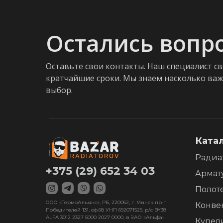
Остались вопр
Оставьте свои контакты. Наш специалист св
кратчайшие сроки. Мы знаем насколько ва
выбор.
Ката
Радиа
+375 (29) 652 34 03
Армат
Полот
ООО «ТермоАльянс», РБ, 220062, г. Минск пр-т
Конве
Победителей 131, оф.68 УНП 692071529, р/с BY38
ALFA 3012 2327 5000 2027 0000, в ЗАО «Альфа-
Купел