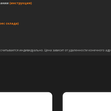
пании
(инструкция)
рес склада)
ссчитывается индивидуально. Цена зависит от удаленности конечного адр