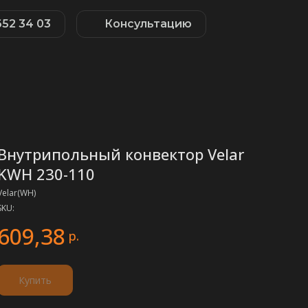
652 34 03
Консультацию
Внутрипольный конвектор Velar
KWH 230-110
Velar(WH)
SKU:
609,38
р.
Купить