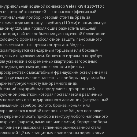
Внутрипольный водяной конвектор
Velar KWH 230-110
с
естественной конвекцией — это высокоэффективный
отопительный прибор, который стоит выбрать за
увеличенную монтажную глубину (110 мм) и оптимальную
ширину (230 мм), позволяющие разместить мощный
многорядный теплообменник для надежной блокировки
холодного фронта и абсолютной защиты панорамного
остекления от выпадения конденсата. Модель
характеризуется стандартным торцевым или боковым
водяным подключением. Конвектор идеально подойдет
для установки в современных квартирах, загородных
коттеджах, пентхаусах, автосалонах и офисных
пространствах с масштабным французским остеклением (в
пол), где классические настенные приборы нарушили бы
архитектурную чистоту панорамного вида.
Внешний вид прибора определяется декоративной
рулонной решеткой, которая поставляется в различных
исполнениях из анодированного алюминия (натуральный
алюминий, серебро, золото, бронза, коньяк) или
окрашивается в любой цвет по шкале RAL, что позволяет
безупречно вписать прибор в текстуру любого напольного
покрытия (паркета, ламината или плитки). Корпус прибора
выполнен из высококачественной оцинкованной стали
толщиной 1,2 мм с защитным полимерным порошковым