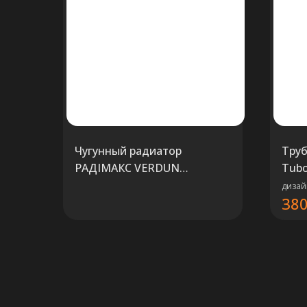
Чугунный радиатор
Труб
РАДIМАКС VERDUN
Tubo
RETROstyle 470
дизай
38