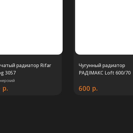
чатый радиатор Rifar
Чугунный радиатор
g 3057
РАДIМАКС Loft 600/70
нерский
р.
р.
0
600