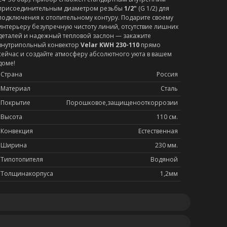
присоединительным диаметром резьбы
1/2"
(G 1/2) для
подключения к отопительному контуру. Подарите своему
интерьеру безупречную чистоту линий, отсутствие лишних
деталей и надежный тепловой заслон — закажите
внутрипольный конвектор
Velar KWH 230-110
прямо
сейчас и создайте атмосферу абсолютного уюта в вашем
доме!
Страна
Россия
Материал
Сталь
Покрытие
Порошковое,защищенооткоррозии
Высота
110 см.
Конвекция
Естественная
Ширина
230 мм.
Типотопителя
Водяной
Толщинакорпуса
1,2мм