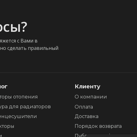
осы?
яжется с Вами в
жно сделать правильный
лог
Клиенту
торы отопения
О компании
ура для радиаторов
Оплата
енцесушители
Доставка
кторы
Порядок возврата
и
Публичная оферта