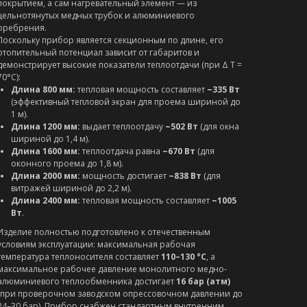
покрытием, а сам нагревательный элемент — из
цельнотянутых медных трубок и алюминиевого
оребрения.
Поскольку прибор является секционным по длине, его
отопительный потенциал зависит от габаритов и
демонстрирует высокие показатели теплоотдачи (при Δ T =
70°C):
Длина 800 мм:
тепловая мощность составляет
~335 Вт
(эффективный тепловой экран для проема шириной до
1 м).
Длина 1200 мм:
выдает теплоотдачу
~502 Вт
(для окна
шириной до 1,4 м).
Длина 1600 мм:
теплоотдача равна
~670 Вт
(для
оконного проема до 1,8 м).
Длина 2000 мм:
мощность достигает
~838 Вт
(для
витражей шириной до 2,2 м).
Длина 2400 мм:
тепловая мощность составляет
~1005
Вт
.
Изделие полностью подготовлено к отечественным
условиям эксплуатации: максимальная рабочая
температура теплоносителя составляет
110–130 °C
, а
максимальное рабочее давление монолитного медно-
алюминиевого теплообменника достигает
16 бар (атм)
(при проверочном заводском опрессовочном давлении до
24–30 бар). Прибор снабжен стандартным внутренним