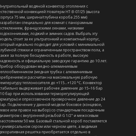
Внутрипольный водяной конвектор отопления с
естественной конвекцией Новатерм НТ-В-07/25 (высота
корпуса 75 мм, ширина/глубина короба 255 мм)
разработан специально для комнат с панорамным
остеклением, французскими окнами, низкими
подоконниками, лоджий и зимних садов. Выбрать эту
модель стоит за ее ультратонкий и компактный корпус,
который идеально подходит для условий с минимальной
глубиной стяжки и ограниченным пространством пола, а
также за полную бесшумность в работе, высокую
надежность и официальную заводскую гарантию до 10 лет.
Прибор оборудован медно-алюминиевым
теплообменником (медная трубка с алюминиевым
оребрением) и рассчитан на максимальную рабочую
температуру теплоносителя до +115…+120 °C. Конвектор
стабильно выдерживает рабочее давление до 15–16 бар
(10 бар при использовании терморегулирующей
арматуры) и опрессовочное проверочное давление до 24
бар. Подключение у данной модели боковое (концевое,
левое или правое на выбор) со стандартным посадочным
диаметром с внутренней резьбой G 1/2" и межосевым
расстоянием 50 мм. Базовый стальной короб поставляется
в универсальном сером или черном цвете, а видимая
декоративная решетка приобретается отдельно в