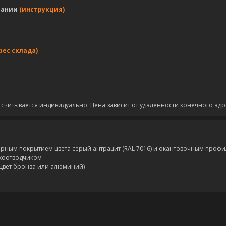
пании
(инструкция)
рес склада)
ссчитывается индивидуально. Цена зависит от удаленности конечного адр
ым покрытием цвета серый антрацит (RAL 7016) и окантовочным профил
хоотводчиком
цвет бронза или алюминий)