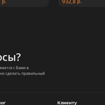
р.
р.
6
932,8
осы?
яжется с Вами в
жно сделать правильный
лог
Клиенту