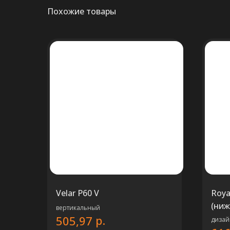
Похожие товары
Velar P60 V
Roya
(ниж
вертикальный
р.
505,97
дизай