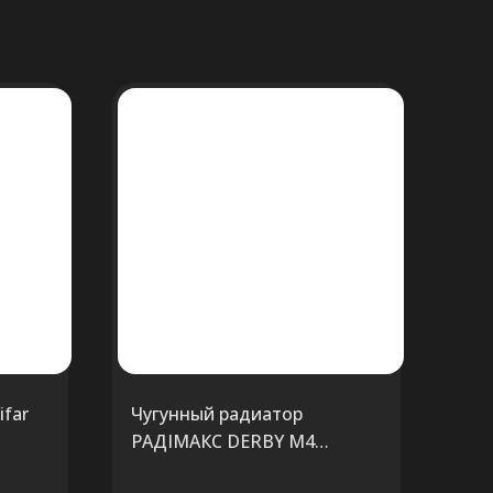
far
Чугунный радиатор
РАДIМАКС DERBY M4
RETROstyle 4/320