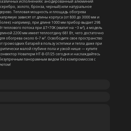
различных исполнениях: анодированный алюминий
(серебро, золото, бронза, черный) или натуральное
дерево. Тепловая мощность и площадь обогрева
напрямую зависят от длины корпуса (от 800 до 3000 мм и
более): например, при длине 1000 мм прибор выдает 298
Вт теплового потока при ΔT=70K (хватит на ~3 м²), а модель
длиной 2200 мм имеет теплоотдачу 681 Вт, чего достаточно
для обогрева около 6–7 м². Освободите свое пространство
от громоздких батарей в пользу эстетики и тепла даже при
критически малой глубине пола и узкой нише — купите
конвектор Новатерм НТ-В-07/25 сегодня и наслаждайтесь
безупречным панорамным видом без компромиссов с
уютом!