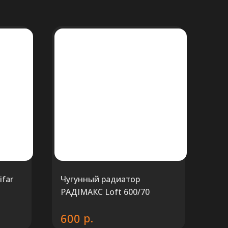
far
Чугунный радиатор
РАДIМАКС Loft 600/70
р.
600