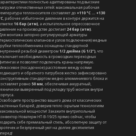
характеристики полностью адаптированы под высокие
нагрузки отечественных сетей: максимальная рабочая
температура теплоносителя составляет до
+110 °C ... +130
°C
, рабочее избыточное давление в контуре держится на
отметке
16 бар (атм)
, а испытательное опрессовочное
давление на производстве достигает
24 бар (атм)
.
Для монтажа запорно-регулирующей арматуры
(термостатических клапанов и узлов подключения) медные
трубки теплообменника оснащены стандартной
внутренней резьбой диаметром
1/2 дюйма (G 1/2")
, что
исключает необходимость в громоздких переходных
фитингах и позволяет подключать краны напрямую.
Межосевое (посадочное) расстояние между осями
подающего и обратного патрубков жестко зафиксировано
конструктивным стандартом медно-алюминиевого блока и
составляет ровно
50 мм
, обеспечивая аккуратный,
технически выверенный под укладку труб монтаж внутри
корпуса.
Освободите пространство вашего дома от классических
настенных батарей, доверив тепло скрытым технологиям
максимальной мощности! Закажите внутрипольный
конвектор Новатерм НТ-В-19/25 прямо сейчас, чтобы
подарить себе премиальный стиль, абсолютную защиту от
протечек и безупречный уют на долгие десятилетия
вперед!