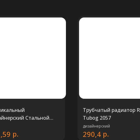
тикальный
Трубчатый радиатор Ri
айнерский Стальной
Tubog 2057
бчатый радиатор KZTO
дизайнерский
р.
р.
,59
290,4
О В