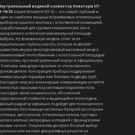
Внутрипольный водяной конвектор Новатерм НТ-
В-19/25
(серия Novaterm NT-V) — это самый глубокий и
один из наиболее мощных встраиваемых отопительных
приборов скрытого монтажа с естественной конвекцией,
разработанный для суровых климатических зон и
панорамного остекления максимальной площади.
Выбрать эту флагманскую модель стоит за ее
внушительную глубину короба, которая позволяет
разместить внутри многоуровневый массивный медно-
алюминиевый теплообменник с колоссальной площадью
теплосъема, прочный усиленный корпус и официальную
10-летнюю заводскую гарантию от отечественного
производителя. Конструкция прибора поддерживает
универсальную торцевую или боковую подводку труб,
благодаря чему все инженерные коммуникации остаются
полностью скрытыми под чистовым покрытием пола.
Благодаря своей незаметности, абсолютной
коррозионной стойкости и выдающейся теплоотдаче,
данный радиатор идеально подойдет для полноценного
отопления (без помощи настенных батарей) просторных
гостиных, автосалонов, остекленных холлов, торговых
залов и элитных загородных коттеджей с французскими
окнами «в пол». Покупателям доступен богатый выбор
рулонных или жестких декоративных решеток из