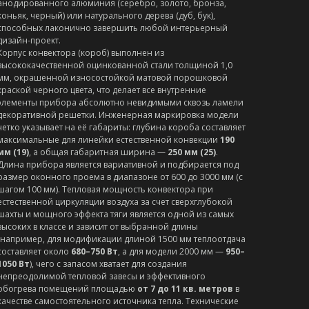
анодированного алюминия (серебро, золото, бронза,
коньяк, черный) или натурального дерева (дуб, бук),
способных лаконично завершить любой интерьерный
дизайн-проект.
Корпус конвектора (короб) выполнен из
высококачественной оцинкованной стали толщиной 1,0
мм, окрашенной износостойкой матовой порошковой
краской черного цвета, что делает все внутренние
элементы прибора абсолютно невидимыми сквозь ламели
декоративной решетки. Инженерная маркировка модели
четко указывает на её габариты: глубина короба составляет
максимальные для линейки естественной конвекции
190
мм (19)
, а общая габаритная ширина —
250 мм (25)
.
Длина прибора является вариативной и подбирается под
размер оконного проема в диапазоне от 600 до 3000 мм (с
шагом 100 мм). Тепловая мощность конвектора при
естественной циркуляции воздуха за счет сверхглубокой
шахты и мощного эффекта тяги является одной из самых
высоких в классе и зависит от выбранной длины
(например, для модификации длиной 1500 мм теплоотдача
составляет около
680–750 Вт
, а для модели 2000 мм —
950–
1050 Вт
), чего с запасом хватает для создания
непреодолимой тепловой завесы и эффективного
обогрева помещений площадью
от 7 до 11 кв. метров
в
качестве самостоятельного источника тепла. Технические