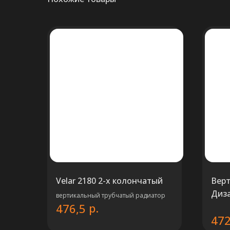
Velar 2180 2-x колончатый
Вер
Диз
вертикальный трубчатый радиатор
р.
476,5
тру
472
СОЛ