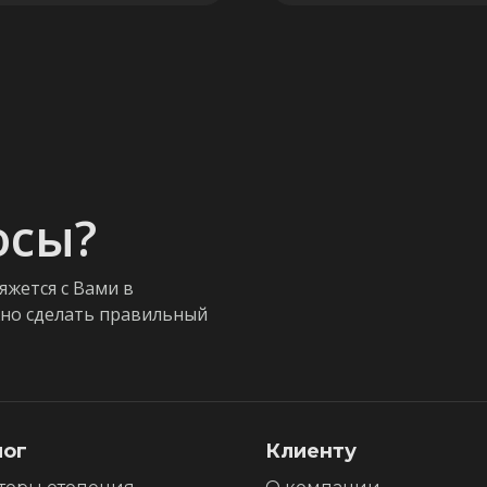
осы?
яжется с Вами в
жно сделать правильный
лог
Клиенту