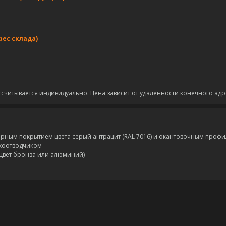
рес склада)
ссчитывается индивидуально. Цена зависит от удаленности конечного адр
ым покрытием цвета серый антрацит (RAL 7016) и окантовочным профил
хоотводчиком
цвет бронза или алюминий)