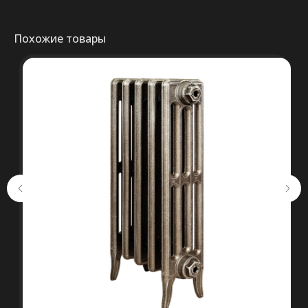
правильный выбор.
Похожие товары
Консультация
+375 (29) 652 34 03
ООО «ТермоАльянс», РБ, 220062, г.
Минск пр-т Победителей 131, оф.68 УНП
692071529, р/с BY38 ALFA 3012 2327
5000 2027 0000, в ЗАО «Альфа-Банк»,
код ALFABY2X, 220013 г. Минск, ул.
Сурганова, 43-47