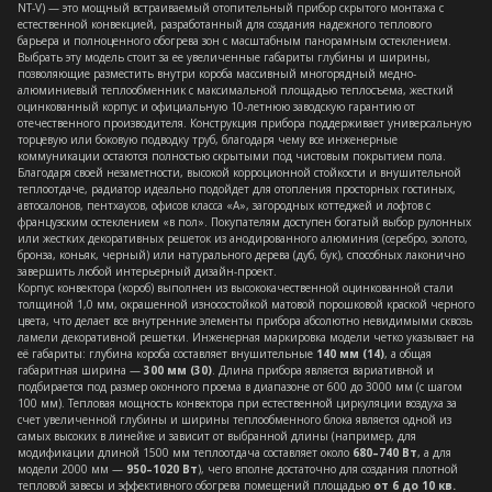
NT-V) — это мощный встраиваемый отопительный прибор скрытого монтажа с
естественной конвекцией, разработанный для создания надежного теплового
барьера и полноценного обогрева зон с масштабным панорамным остеклением.
Выбрать эту модель стоит за ее увеличенные габариты глубины и ширины,
позволяющие разместить внутри короба массивный многорядный медно-
алюминиевый теплообменник с максимальной площадью теплосъема, жесткий
оцинкованный корпус и официальную 10-летнюю заводскую гарантию от
отечественного производителя. Конструкция прибора поддерживает универсальную
торцевую или боковую подводку труб, благодаря чему все инженерные
коммуникации остаются полностью скрытыми под чистовым покрытием пола.
Благодаря своей незаметности, высокой корроционной стойкости и внушительной
теплоотдаче, радиатор идеально подойдет для отопления просторных гостиных,
автосалонов, пентхаусов, офисов класса «А», загородных коттеджей и лофтов с
французским остеклением «в пол». Покупателям доступен богатый выбор рулонных
или жестких декоративных решеток из анодированного алюминия (серебро, золото,
бронза, коньяк, черный) или натурального дерева (дуб, бук), способных лаконично
завершить любой интерьерный дизайн-проект.
Корпус конвектора (короб) выполнен из высококачественной оцинкованной стали
толщиной 1,0 мм, окрашенной износостойкой матовой порошковой краской черного
цвета, что делает все внутренние элементы прибора абсолютно невидимыми сквозь
ламели декоративной решетки. Инженерная маркировка модели четко указывает на
её габариты: глубина короба составляет внушительные
140 мм (14)
, а общая
габаритная ширина —
300 мм (30)
. Длина прибора является вариативной и
подбирается под размер оконного проема в диапазоне от 600 до 3000 мм (с шагом
100 мм). Тепловая мощность конвектора при естественной циркуляции воздуха за
счет увеличенной глубины и ширины теплообменного блока является одной из
самых высоких в линейке и зависит от выбранной длины (например, для
модификации длиной 1500 мм теплоотдача составляет около
680–740 Вт
, а для
модели 2000 мм —
950–1020 Вт
), чего вполне достаточно для создания плотной
тепловой завесы и эффективного обогрева помещений площадью
от 6 до 10 кв.