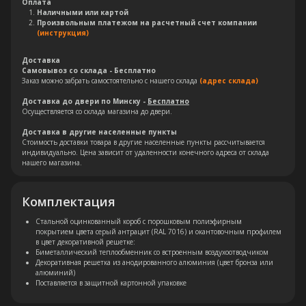
Оплата
Наличными или картой
Произвольным платежом на расчетный счет компании
(инструкция)
Доставка
Самовывоз со склада - Бесплатно
Заказ можно забрать самостоятельно с нашего склада
(адрес склада)
Доставка до двери по Минску -
Бесплатно
Осуществляется со склада магазина до двери.
Доставка в другие населенные пункты
Стоимость доставки товара в другие населенные пункты рассчитывается
индивидуально. Цена зависит от удаленности конечного адреса от склада
нашего магазина.
Комплектация
Остались вопросы?
Стальной оцинкованный короб с порошковым полиэфирным
покрытием цвета серый антрацит (RAL 7016) и окантовочным профилем
в цвет декоративной решетке:
Оставьте свои контакты. Наш
Биметаллический теплообменник со встроенным воздухоотводчиком
специалист свяжется с Вами в
Декоративная решетка из анодированного алюминия (цвет бронза или
алюминий)
кратчайшие сроки. Мы знаем
Поставляется в защитной картонной упаковке
насколько важно сделать