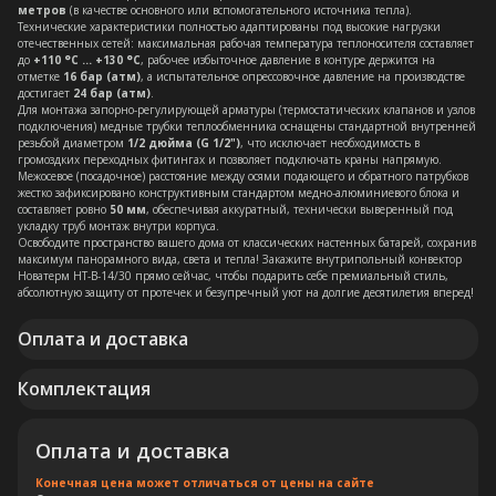
метров
(в качестве основного или вспомогательного источника тепла).
Технические характеристики полностью адаптированы под высокие нагрузки
отечественных сетей: максимальная рабочая температура теплоносителя составляет
до
+110 °C ... +130 °C
, рабочее избыточное давление в контуре держится на
отметке
16 бар (атм)
, а испытательное опрессовочное давление на производстве
достигает
24 бар (атм)
.
Для монтажа запорно-регулирующей арматуры (термостатических клапанов и узлов
подключения) медные трубки теплообменника оснащены стандартной внутренней
резьбой диаметром
1/2 дюйма (G 1/2")
, что исключает необходимость в
громоздких переходных фитингах и позволяет подключать краны напрямую.
Межосевое (посадочное) расстояние между осями подающего и обратного патрубков
жестко зафиксировано конструктивным стандартом медно-алюминиевого блока и
составляет ровно
50 мм
, обеспечивая аккуратный, технически выверенный под
укладку труб монтаж внутри корпуса.
Освободите пространство вашего дома от классических настенных батарей, сохранив
максимум панорамного вида, света и тепла! Закажите внутрипольный конвектор
Новатерм НТ-В-14/30 прямо сейчас, чтобы подарить себе премиальный стиль,
абсолютную защиту от протечек и безупречный уют на долгие десятилетия вперед!
Оплата и доставка
Комплектация
Оплата и доставка
Конечная цена может отличаться от цены на сайте