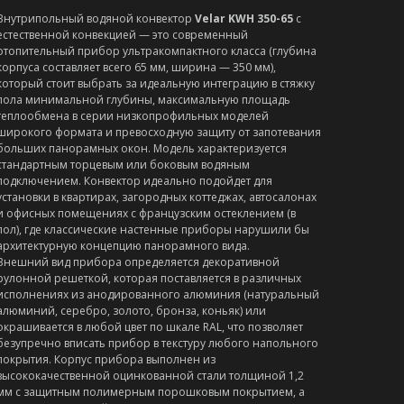
Внутрипольный водяной конвектор
Velar KWH 350-65
с
естественной конвекцией — это современный
отопительный прибор ультракомпактного класса (глубина
корпуса составляет всего 65 мм, ширина — 350 мм),
который стоит выбрать за идеальную интеграцию в стяжку
пола минимальной глубины, максимальную площадь
теплообмена в серии низкопрофильных моделей
широкого формата и превосходную защиту от запотевания
больших панорамных окон. Модель характеризуется
стандартным торцевым или боковым водяным
подключением. Конвектор идеально подойдет для
установки в квартирах, загородных коттеджах, автосалонах
и офисных помещениях с французским остеклением (в
пол), где классические настенные приборы нарушили бы
архитектурную концепцию панорамного вида.
Внешний вид прибора определяется декоративной
рулонной решеткой, которая поставляется в различных
исполнениях из анодированного алюминия (натуральный
алюминий, серебро, золото, бронза, коньяк) или
окрашивается в любой цвет по шкале RAL, что позволяет
безупречно вписать прибор в текстуру любого напольного
покрытия. Корпус прибора выполнен из
высококачественной оцинкованной стали толщиной 1,2
мм с защитным полимерным порошковым покрытием, а