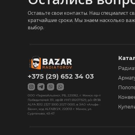
Оставьте свои контакты. Наш специалист св
кратчайшие сроки. Мы знаем насколько ва
выбор.
Ката
Радиа
+375 (29) 652 34 03
Армат
Полот
ООО «ТермоАльянс», РБ, 220062, г. Минск пр-т
Конве
Победителей 131, оф.68 УНП 692071529, р/с BY38
ALFA 3012 2327 5000 2027 0000, в ЗАО «Альфа-
Купел
Банк», код ALFABY2X, 220013 г. Минск, ул.
Сурганова, 43-47