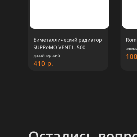
Биметаллический радиатор
Rom
SUPReMO VENTIL 500
алюм
10
дизайнерский
р.
410
Остались вопр