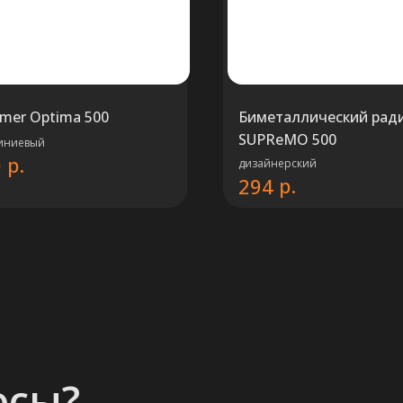
mer Optima 500
Биметаллический рад
SUPReMO 500
иниевый
р.
0
дизайнерский
р.
294
осы?