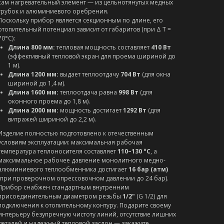
сам нагревательный элемент — из цельнотянутых медных
трубок и алюминиевого оребрения.
Поскольку прибор является секционным по длине, его
отопительный потенциал зависит от габаритов (при Δ T =
70°C):
Длина 800 мм:
тепловая мощность составляет
410 Вт
(эффективный тепловой экран для проема шириной до
1 м).
Длина 1200 мм:
выдает теплоотдачу
704 Вт
(для окна
шириной до 1,4 м).
Длина 1600 мм:
теплоотдача равна
998 Вт
(для
оконного проема до 1,8 м).
Длина 2000 мм:
мощность достигает
1292 Вт
(для
витражей шириной до 2,2 м).
Изделие полностью подготовлено к отечественным
условиям эксплуатации: максимальная рабочая
температура теплоносителя составляет
110–130 °C
, а
максимальное рабочее давление монолитного медно-
алюминиевого теплообменника достигает
16 бар (атм)
(при проверочном опрессовочном давлении до 24 бар).
Прибор снабжен стандартным внутренним
присоединительным диаметром резьбы
1/2"
(G 1/2) для
подключения к отопительному контуру. Подарите своему
интерьеру безупречную чистоту линий, отсутствие лишних
деталей и надежный тепловой заслон — закажите