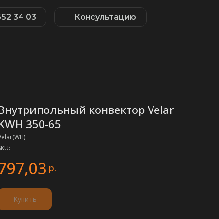
652 34 03
Консультацию
Внутрипольный конвектор Velar
KWH 350-65
Velar(WH)
SKU:
797,03
р.
Купить