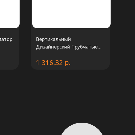
иатор
Вертикальный
Дизайнерский Трубчатые
радиаторы KZTO Гармония
р.
1 316,32
1750 мм.