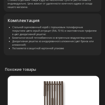
Стоимость доставки товара в другие населенные пункты рассчитывается
индивидуально. Цена зависит от удаленности конечного адреса от склада
нашего магазина.
Остались вопросы?
Оставьте свои контакты. Наш
Комплектация
специалист свяжется с Вами в
Стальной оцинкованный короб с порошковым полиэфирным
кратчайшие сроки. Мы знаем
покрытием цвета серый антрацит (RAL 7016) и окантовочным профилем
в цвет декоративной решетке:
насколько важно сделать
Биметаллический теплообменник со встроенным воздухоотводчиком
правильный выбор.
Декоративная решетка из анодированного алюминия (цвет бронза или
алюминий)
Поставляется в защитной картонной упаковке
Консультация
Похожие товары
+375 (29) 652 34 03
ООО «ТермоАльянс», РБ, 220062, г.