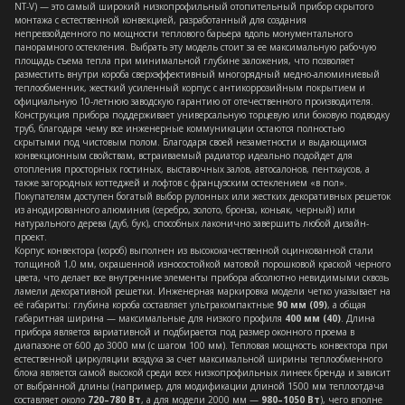
NT-V) — это самый широкий низкопрофильный отопительный прибор скрытого
монтажа с естественной конвекцией, разработанный для создания
непревзойденного по мощности теплового барьера вдоль монументального
панорамного остекления. Выбрать эту модель стоит за ее максимальную рабочую
площадь съема тепла при минимальной глубине заложения, что позволяет
разместить внутри короба сверхэффективный многорядный медно-алюминиевый
теплообменник, жесткий усиленный корпус с антикоррозийным покрытием и
официальную 10-летнюю заводскую гарантию от отечественного производителя.
Конструкция прибора поддерживает универсальную торцевую или боковую подводку
труб, благодаря чему все инженерные коммуникации остаются полностью
скрытыми под чистовым полом. Благодаря своей незаметности и выдающимся
конвекционным свойствам, встраиваемый радиатор идеально подойдет для
отопления просторных гостиных, выставочных залов, автосалонов, пентхаусов, а
также загородных коттеджей и лофтов с французским остеклением «в пол».
Покупателям доступен богатый выбор рулонных или жестких декоративных решеток
из анодированного алюминия (серебро, золото, бронза, коньяк, черный) или
натурального дерева (дуб, бук), способных лаконично завершить любой дизайн-
проект.
Корпус конвектора (короб) выполнен из высококачественной оцинкованной стали
толщиной 1,0 мм, окрашенной износостойкой матовой порошковой краской черного
цвета, что делает все внутренние элементы прибора абсолютно невидимыми сквозь
ламели декоративной решетки. Инженерная маркировка модели четко указывает на
её габариты: глубина короба составляет ультракомпактные
90 мм (09)
, а общая
габаритная ширина — максимальные для низкого профиля
400 мм (40)
. Длина
прибора является вариативной и подбирается под размер оконного проема в
диапазоне от 600 до 3000 мм (с шагом 100 мм). Тепловая мощность конвектора при
естественной циркуляции воздуха за счет максимальной ширины теплообменного
блока является самой высокой среди всех низкопрофильных линеек бренда и зависит
от выбранной длины (например, для модификации длиной 1500 мм теплоотдача
составляет около
720–780 Вт
, а для модели 2000 мм —
980–1050 Вт
), чего вполне