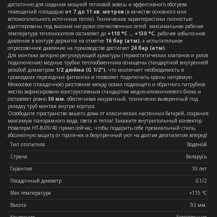
достаточно для создания мощной тепловой завесы и эффективного обогрева
помещений площадью
от 7 до 11 кв. метров
(в качестве основного или
вспомогательного источника тепла). Технические характеристики полностью
адаптированы под высокие нагрузки отечественных сетей: максимальная рабочая
температура теплоносителя составляет до
+110 °C ... +130 °C
, рабочее избыточное
давление в контуре держится на отметке
16 бар (атм)
, а испытательное
опрессовочное давление на производстве достигает
24 бар (атм)
.
Для монтажа запорно-регулирующей арматуры (термостатических клапанов и узлов
подключения) медные трубки теплообменника оснащены стандартной внутренней
резьбой диаметром
1/2 дюйма (G 1/2")
, что исключает необходимость в
громоздких переходных фитингах и позволяет подключать краны напрямую.
Межосевое (посадочное) расстояние между осями подающего и обратного патрубков
жестко зафиксировано конструктивным стандартом медно-алюминиевого блока и
составляет ровно
50 мм
, обеспечивая аккуратный, технически выверенный под
укладку труб монтаж внутри корпуса.
Освободите пространство вашего дома от классических настенных батарей, сохранив
максимум панорамного вида, света и тепла! Закажите внутрипольный конвектор
Новатерм НТ-В-09/40 прямо сейчас, чтобы подарить себе премиальный стиль,
абсолютную защиту от протечек и безупречный уют на долгие десятилетия вперед!
Тип отопителя
Водяной
Страна
Беларусь
Гарантия
10 лет
Посадочный диаметр
G1/2
Max температура
+115 ℃
Высота
92 мм.