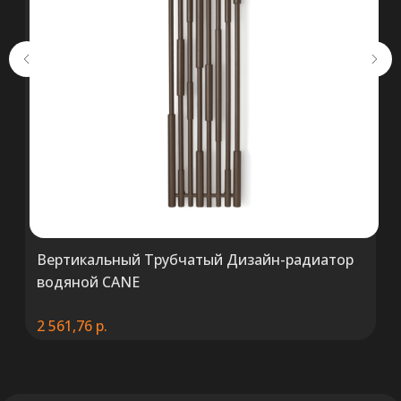
Минск пр-т Победителей 131, оф.68 УНП
692071529, р/с BY38 ALFA 3012 2327
5000 2027 0000, в ЗАО «Альфа-Банк»,
код ALFABY2X, 220013 г. Минск, ул.
Сурганова, 43-47
Вертикальный Трубчатый Дизайн-радиатор
водяной CANE
2 561,76
р.