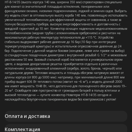
НТ-В-14/35 (высота корпуса 140 мм, ширина 350 мм) спроектирован специально
для комнат со значительной площадью остекления, панорамными или
французскими окнами, низкими подоконниками, лоджий и зимних садов. Выбрать
эту модель стоит за оптимальную высоту короба 140 мм, позволяющую использовать
увеличенный теплообменник для эффективной защиты от сквозняков, а также за
полную бесшумность прибора, высокую энергоэффективность и долговечность с
заводской гарантией до 10 лет. Конвектор оснащен надежным медно-алюминиевым
теплообменником (медная трубка с алюминиевым оребрением) и рассчитан на
максимальную рабочую температуру теплоносителя до +115 °C. Устройство
стабильно выдерживает рабочее давление до 16 бар (10 бар при интеграции
терморегулирующей арматуры) и испытательное опрессовочное давление до 24
бар. Подключение у данной модели боковое (концевое, левое или правое на выбор)
со стандартным посадочным диаметром с внутренней резьбой G 1/2" и межосевым
расстоянием 50 мм. Базовый стальной короб поставляется в универсальном сером
цвете, а видимая декоративная решетка приобретается отдельно в различных
исполнениях: анодированный алюминий (серебро, золото, бронза, черный) или
натуральное дерево. Тепловая мощность и площадь обогрева напрямую зависят от
длины корпуса (от 800 до 5000 мм): например, при минимальной длине 800 мм
прибор выдает 606 Вт теплового потока (хватит на ~6 м²), а модель длиной 2000
мм имеет мощность 1948 Вт, чего достаточно для полноценного обогрева около 19–
20 м². Освободите свое пространство от громоздких батарей в пользу эстетики и
высокой теплоотдачи — купите конвектор Новатерм НТ-В-14/35 сегодня и
наслаждайтесь безупречным панорамным видом без компромиссов с уютом!
Оплата и доставка
Комплектация