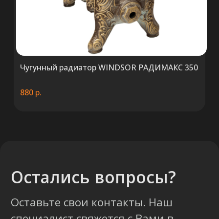
ООО «ТермоАльянс», РБ, 220062, г.
Минск пр-т Победителей 131, оф.68 УНП
692071529, р/с BY38 ALFA 3012 2327
5000 2027 0000, в ЗАО «Альфа-Банк»,
код ALFABY2X, 220013 г. Минск, ул.
Сурганова, 43-47
Чугунный радиатор WINDSOR РАДИМАКС 350
880
р.