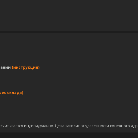
пании
(инструкция)
рес склада)
ссчитывается индивидуально. Цена зависит от удаленности конечного адр