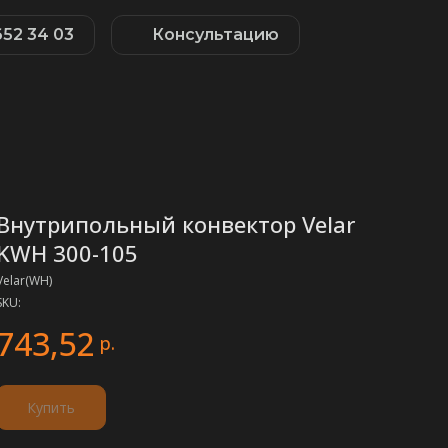
652 34 03
Консультацию
Внутрипольный конвектор Velar
KWH 300-105
Velar(WH)
SKU:
743,52
р.
Купить