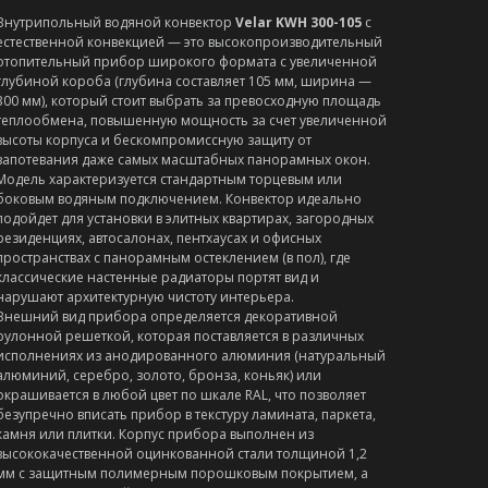
Внутрипольный водяной конвектор
Velar KWH 300-105
с
естественной конвекцией — это высокопроизводительный
отопительный прибор широкого формата с увеличенной
глубиной короба (глубина составляет 105 мм, ширина —
300 мм), который стоит выбрать за превосходную площадь
теплообмена, повышенную мощность за счет увеличенной
высоты корпуса и бескомпромиссную защиту от
запотевания даже самых масштабных панорамных окон.
Модель характеризуется стандартным торцевым или
боковым водяным подключением. Конвектор идеально
подойдет для установки в элитных квартирах, загородных
резиденциях, автосалонах, пентхаусах и офисных
пространствах с панорамным остеклением (в пол), где
классические настенные радиаторы портят вид и
нарушают архитектурную чистоту интерьера.
Внешний вид прибора определяется декоративной
рулонной решеткой, которая поставляется в различных
исполнениях из анодированного алюминия (натуральный
алюминий, серебро, золото, бронза, коньяк) или
окрашивается в любой цвет по шкале RAL, что позволяет
безупречно вписать прибор в текстуру ламината, паркета,
камня или плитки. Корпус прибора выполнен из
высококачественной оцинкованной стали толщиной 1,2
мм с защитным полимерным порошковым покрытием, а