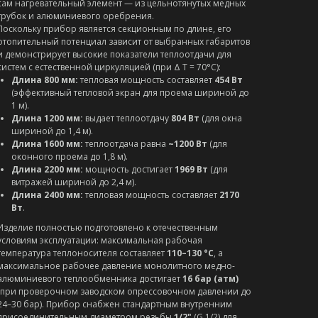
сам нагревательный элемент — из цельнотянутых медных
трубок и алюминиевого оребрения.
Поскольку прибор является секционным по длине, его
отопительный потенциал зависит от выбранных габаритов
и демонстрирует высокие показатели теплоотдачи для
систем с естественной циркуляцией (при Δ T = 70°C):
Длина 800 мм:
тепловая мощность составляет
454 Вт
(эффективный тепловой экран для проема шириной до
1 м).
Длина 1200 мм:
выдает теплоотдачу
804 Вт
(для окна
шириной до 1,4 м).
Длина 1600 мм:
теплоотдача равна
~1200 Вт
(для
оконного проема до 1,8 м).
Длина 2200 мм:
мощность достигает
1969 Вт
(для
витражей шириной до 2,4 м).
Длина 2400 мм:
тепловая мощность составляет
2170
Вт
.
Изделие полностью подготовлено к отечественным
условиям эксплуатации: максимальная рабочая
температура теплоносителя составляет
110–130 °C
, а
максимальное рабочее давление монолитного медно-
алюминиевого теплообменника достигает
16 бар (атм)
(при проверочном заводском опрессовочном давлении до
24–30 бар). Прибор снабжен стандартным внутренним
присоединительным диаметром резьбы
1/2"
(G 1/2) для