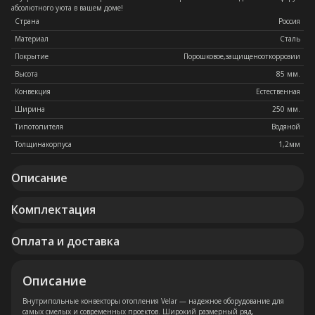
абсолютного уюта в вашем доме!
Страна
Россия
Материал
Сталь
Покрытие
Порошковое,защищенооткоррозии
Высота
85 мм.
Конвекция
Естественная
Ширина
250 мм.
Типотопителя
Водяной
Толщинакорпуса
1,2мм
Описание
Комплектация
Оплата и доставка
Описание
Внутрипольные конвекторы отопления Velar — надежное оборудование для
самых смелых и современных проектов. Широкий размерный ряд,