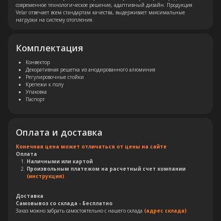
современное технологическое решение, адаптивный дизайн. Продукция
Velar отвечает всем стандартам качества, выдерживает максимальные
нагрузки на систему отопления.
Комплектация
Конвектор
Декоративная решетка из анодированного алюминия
Регулировочные стойки
Крепежи к полу
Упаковка
Паспорт
Оплата и доставка
Конечная цена может отличаться от цены на сайте
Оплата
Наличными или картой
Произвольным платежом на расчетный счет компании
(инструкция)
Остались вопросы?
Доставка
Самовывоз со склада - Бесплатно
Заказ можно забрать самостоятельно с нашего склада
(адрес склада)
Оставьте свои контакты. Наш