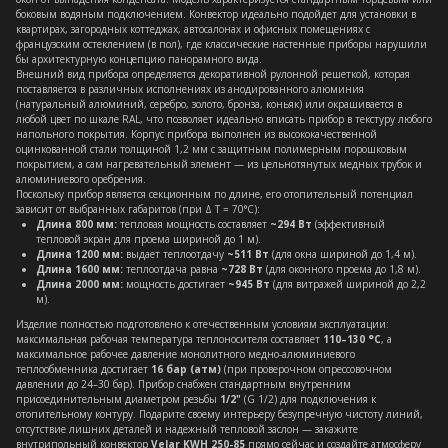
боковым водяным подключением. Конвектор идеально подойдет для установки в
квартирах, загородных коттеджах, автосалонах и офисных помещениях с
французским остеклением (в пол), где классические настенные приборы нарушили
бы архитектурную концепцию панорамного вида.
Внешний вид прибора определяется декоративной рулонной решеткой, которая
поставляется в различных исполнениях из анодированного алюминия
(натуральный алюминий, серебро, золото, бронза, коньяк) или окрашивается в
любой цвет по шкале RAL, что позволяет идеально вписать прибор в текстуру любого
напольного покрытия. Корпус прибора выполнен из высококачественной
оцинкованной стали толщиной 1,2 мм с защитным полимерным порошковым
покрытием, а сам нагревательный элемент — из цельнотянутых медных трубок и
алюминиевого оребрения.
Поскольку прибор является секционным по длине, его отопительный потенциал
зависит от выбранных габаритов (при Δ T = 70°C):
Длина 800 мм:
тепловая мощность составляет
~294 Вт
(эффективный
тепловой экран для проема шириной до 1 м).
Длина 1200 мм:
выдает теплоотдачу
~511 Вт
(для окна шириной до 1,4 м).
Длина 1600 мм:
теплоотдача равна
~728 Вт
(для оконного проема до 1,8 м).
Длина 2000 мм:
мощность достигает
~945 Вт
(для витражей шириной до 2,2
м).
Изделие полностью подготовлено к отечественным условиям эксплуатации:
максимальная рабочая температура теплоносителя составляет
110–130 °C
, а
максимальное рабочее давление монолитного медно-алюминиевого
теплообменника достигает
16 бар (атм)
(при проверочном опрессовочном
давлении до 24–30 бар). Прибор снабжен стандартным внутренним
присоединительным диаметром резьбы
1/2"
(G 1/2) для подключения к
отопительному контуру. Подарите своему интерьеру безупречную чистоту линий,
отсутствие лишних деталей и надежный тепловой заслон — закажите
внутрипольный конвектор
Velar KWH 250-85
прямо сейчас и создайте атмосферу