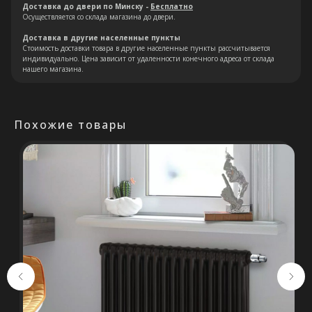
специалист свяжется с Вами в
Доставка до двери по Минску -
Бесплатно
Осуществляется со склада магазина до двери.
кратчайшие сроки. Мы знаем
насколько важно сделать
Доставка в другие населенные пункты
Стоимость доставки товара в другие населенные пункты рассчитывается
правильный выбор.
индивидуально. Цена зависит от удаленности конечного адреса от склада
нашего магазина.
Консультация
Похожие товары
+375 (29) 652 34 03
ООО «ТермоАльянс», РБ, 220062, г.
Минск пр-т Победителей 131, оф.68 УНП
692071529, р/с BY38 ALFA 3012 2327
5000 2027 0000, в ЗАО «Альфа-Банк»,
код ALFABY2X, 220013 г. Минск, ул.
Сурганова, 43-47