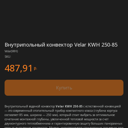
Внутрипольный конвектор Velar KWH 250-85
Velar(WH)
SKU:
487,91
р.
Купить
Внутрипольный водяной конвектор
Velar KWH 250-85
с естественной конвекцией
— это современный отопительный прибор компактного класса (глубина корпуса
составляет 85 мм, ширина — 250 мм), который стоит выбрать за оптимальное
сочетание монтажной глубины, увеличенной тепловой мощности за счет
двухконтурного теплообменника и гарантированную защиту больших панорамных
окон от выпадения конденсата. Модель характеризуется стандартным торцевым или