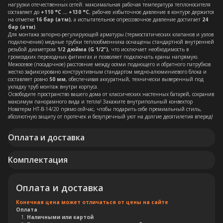
нагрузки отечественных сетей: максимальная рабочая температура теплоносителя
составляет до
+110 °C ... +130 °C
, рабочее избыточное давление в контуре держится
на отметке
16 бар (атм)
, а испытательное опрессовочное давление достигает
24
бар (атм)
.
Для монтажа запорно-регулирующей арматуры (термостатических клапанов и узлов
подключения) медные трубки теплообменника оснащены стандартной внутренней
резьбой диаметром
1/2 дюйма (G 1/2")
, что исключает необходимость в
громоздких переходных фитингах и позволяет подключать краны напрямую.
Межосевое (посадочное) расстояние между осями подающего и обратного патрубков
жестко зафиксировано конструктивным стандартом медно-алюминиевого блока и
составляет ровно
50 мм
, обеспечивая аккуратный, технически выверенный под
укладку труб монтаж внутри корпуса.
Освободите пространство вашего дома от классических настенных батарей, сохранив
максимум панорамного вида и тепла! Закажите внутрипольный конвектор
Новатерм НТ-В-14/20 прямо сейчас, чтобы подарить себе премиальный стиль,
абсолютную защиту от протечек и безупречный уют на долгие десятилетия вперед!
Оплата и доставка
Комплектация
Оплата и доставка
Конечная цена может отличаться от цены на сайте
Оплата
Наличными или картой