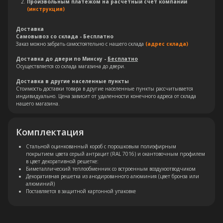
Произвольным платежом на расчетный счет компании
(инструкция)
Доставка
Самовывоз со склада - Бесплатно
Заказ можно забрать самостоятельно с нашего склада
(адрес склада)
Доставка до двери по Минску -
Бесплатно
Осуществляется со склада магазина до двери.
Доставка в другие населенные пункты
Стоимость доставки товара в другие населенные пункты рассчитывается
индивидуально. Цена зависит от удаленности конечного адреса от склада
нашего магазина.
Комплектация
Остались вопросы?
Стальной оцинкованный короб с порошковым полиэфирным
покрытием цвета серый антрацит (RAL 7016) и окантовочным профилем
в цвет декоративной решетке:
Оставьте свои контакты. Наш
Биметаллический теплообменник со встроенным воздухоотводчиком
Декоративная решетка из анодированного алюминия (цвет бронза или
специалист свяжется с Вами в
алюминий)
кратчайшие сроки. Мы знаем
Поставляется в защитной картонной упаковке
насколько важно сделать
правильный выбор.