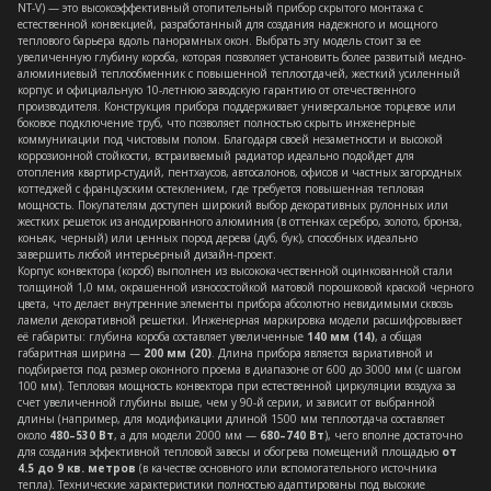
NT-V) — это высокоэффективный отопительный прибор скрытого монтажа с
естественной конвекцией, разработанный для создания надежного и мощного
теплового барьера вдоль панорамных окон. Выбрать эту модель стоит за ее
увеличенную глубину короба, которая позволяет установить более развитый медно-
алюминиевый теплообменник с повышенной теплоотдачей, жесткий усиленный
корпус и официальную 10-летнюю заводскую гарантию от отечественного
производителя. Конструкция прибора поддерживает универсальное торцевое или
боковое подключение труб, что позволяет полностью скрыть инженерные
коммуникации под чистовым полом. Благодаря своей незаметности и высокой
коррозионной стойкости, встраиваемый радиатор идеально подойдет для
отопления квартир-студий, пентхаусов, автосалонов, офисов и частных загородных
коттеджей с французским остеклением, где требуется повышенная тепловая
мощность. Покупателям доступен широкий выбор декоративных рулонных или
жестких решеток из анодированного алюминия (в оттенках серебро, золото, бронза,
коньяк, черный) или ценных пород дерева (дуб, бук), способных идеально
завершить любой интерьерный дизайн-проект.
Корпус конвектора (короб) выполнен из высококачественной оцинкованной стали
толщиной 1,0 мм, окрашенной износостойкой матовой порошковой краской черного
цвета, что делает внутренние элементы прибора абсолютно невидимыми сквозь
ламели декоративной решетки. Инженерная маркировка модели расшифровывает
её габариты: глубина короба составляет увеличенные
140 мм (14)
, а общая
габаритная ширина —
200 мм (20)
. Длина прибора является вариативной и
подбирается под размер оконного проема в диапазоне от 600 до 3000 мм (с шагом
100 мм). Тепловая мощность конвектора при естественной циркуляции воздуха за
счет увеличенной глубины выше, чем у 90-й серии, и зависит от выбранной
длины (например, для модификации длиной 1500 мм теплоотдача составляет
около
480–530 Вт
, а для модели 2000 мм —
680–740 Вт
), чего вполне достаточно
для создания эффективной тепловой завесы и обогрева помещений площадью
от
4.5 до 9 кв. метров
(в качестве основного или вспомогательного источника
тепла). Технические характеристики полностью адаптированы под высокие