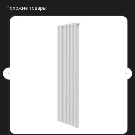
Похожие товары
Консультация
+375 (29) 652 34 03
ООО «ТермоАльянс», РБ, 220062, г.
Минск пр-т Победителей 131, оф.68 УНП
692071529, р/с BY38 ALFA 3012 2327
5000 2027 0000, в ЗАО «Альфа-Банк»,
код ALFABY2X, 220013 г. Минск, ул.
Сурганова, 43-47