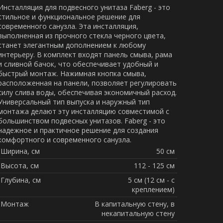
Инсталляция для подвесного унитаза Faberg - это
стильное и функциональное решение для
современного санузла. Эта инсталляция,
выполненная из прочного стекла черного цвета,
станет элегантным дополнением к любому
интерьеру. В комплект входят панель смыва, рама
и сливной бачок, что обеспечивает удобный и
быстрый монтаж. Нажимная кнопка смыва,
расположенная на панели, позволяет регулировать
силу слива воды, обеспечивая экономичный расход.
Универсальный тип выпуска и наружный тип
монтажа делают эту инсталляцию совместимой с
большинством подвесных унитазов. Faberg - это
надежное и практичное решение для создания
комфортного и современного санузла.
Ширина, см
50 см
Высота, см
112 - 125 см
Глубина, см
5 см (12 см - с
креплением)
Монтаж
В капитальную стену, в
некапитальную стену