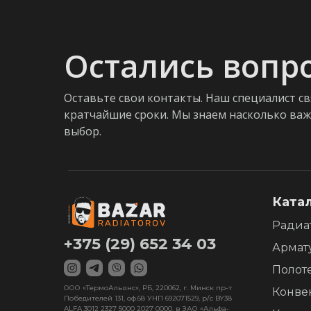
Остались вопр
Оставьте свои контакты. Наш специалист св
кратчайшие сроки. Мы знаем насколько ва
выбор.
Ката
Радиа
+375 (29) 652 34 03
Армат
Полот
ООО «ТермоАльянс», РБ, 220062, г. Минск пр-т
Конве
Победителей 131, оф.68 УНП 692071529, р/с BY38
ALFA 3012 2327 5000 2027 0000, в ЗАО «Альфа-