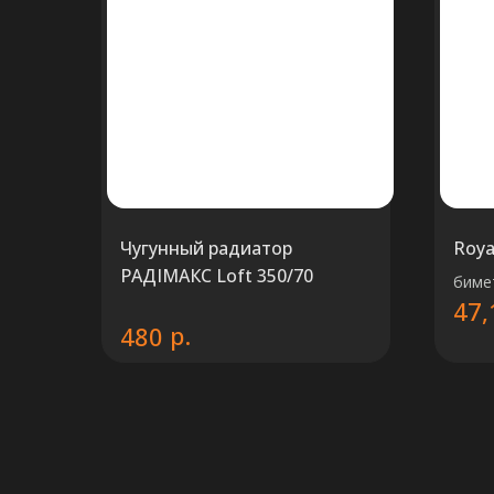
Чугунный радиатор
Roya
РАДIМАКС Loft 350/70
биме
47,
р.
480