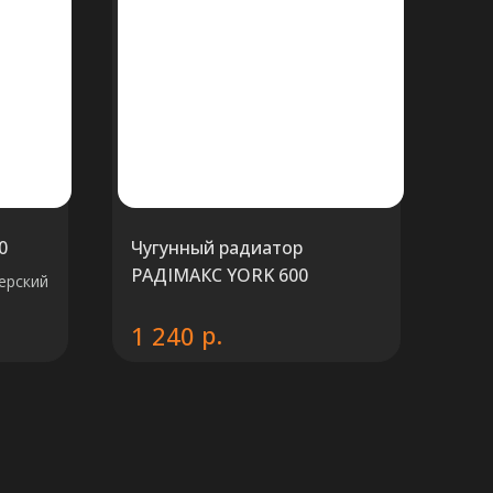
0
Чугунный радиатор
РАДIМАКС YORK 600
ерский
р.
1 240