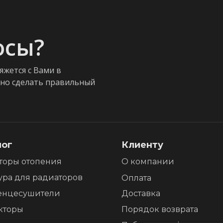
осы?
яжется с Вами в
жно сделать правильный
лог
Клиенту
торы отопения
О компании
ура для радиаторов
Оплата
енцесушители
Доставка
кторы
Порядок возврата