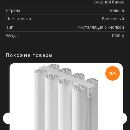
смывной бачок
Страна
Польша
Цвет кнопки
Бронзовый
Тип
Инсталляция с кнопкой
Weight
1600 g
Похожие товары
Остались вопросы?
NEW
Оставьте свои контакты. Наш
специалист свяжется с Вами в
кратчайшие сроки. Мы знаем
насколько важно сделать
правильный выбор.
Консультация