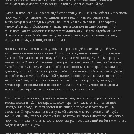
максимально комфортного парения на вашем участке круглый год.
Купель выполнена из нержавеющей стали толщиной 2 и 3 мм, с большим запасом
прочности, что позволяет использовать ее в различных экстремальных
температурных и погодных условиях. Сварные швы выполнены аппаратом
лазерной сварки и обработаны специальным составом пассивирования, что
защищает чан от коррозии и продлевает минимальный срок службы от 10 лет.
Поверхность чана обработана методом сатинирования, что придает металлу
эстетичный вид и защищает от царапин.
Дровяная печь с водяным конутром из нержавеющей стали толщиной 3 мм,
выполнена по технологии водяной рубашки и подового горения, что позволяет
быстро и безопасно нагреть воду в банном чане до необходимой температуры
менее чем за 2 часа. У основания печи расположен сливной кран, чтобы можно
было быстро слить воду из чана. С обратной стороны к печи крепится сэндвич-
дымоход, который отделяет горячую трубу от прикосновений, тем самым убирает
риск обжечься о металл. Составной дымоход изготовлен из нержавеющей стали
толщиной 1 мм, что предотвращает постепенное прогорание дымохода, а
дефлектор с ветрозащитой и искрогасителем защищает дымоход от осадков, а
территорию вокруг чана от продуктов горения, искр и пепла.
Окантовочная доска по периметру, а также сидушки и лестница выполнены из
термодревесины. Данное дерево хорошо переносит влажность и постоянное
нахождение в воде, не рассыхается и не гниет, а также обладает приятным
ароматом. Опора/каркас чанов и купелей изготовлены из профильной трубы
толщиной 2 мм, квадратного сечения. Конструкция опоры имеет большой запас
прочности и рассчитана на вес, в несколько раз превышающий вес банного чана с
водой и людьми внутри.