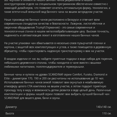
Все чертежи и элементы наших банных чанов разработаны в нашем
конструкторском отделе на специальном программном обеспечении совместно с
командой дизайнеров, что позволяет сочетать оптимальную форму, технологии, а
также эстетичный внешний вид банного чана на вашем загородном участке.
Наше производство банных чанов расположено в Беларуси и отвечает всем
современным стандартам качества и безопасности. Лазерное, листогибочное и
сварочное оборудование Trumpf (Германия) – это самые современные и
технологичные станки в нашем металлообрабатывающем цеху. Высокая точность,
надежность и автоматизация лежит в изготовлении наших банных чанов.
На участке упаковки чан обматывается в несколько слоев пузырчатой пленки и
картона, с защитой всех комплектующих и углов, а также помещается в деревянную
обрешетку, чтобы гарантировать надежную транспортировку к вам на участок.
В каждом изделии от нас вы найдете приятные подарки в виде набора для парения,
небольшого деревянного столика, чтобы находится в чане вместе с вашими
любимыми напитками, полотенцедержателя и термокрышки.
Банные чаны и купели на дровах SCANDINAF серии Comfort, Furako, Diamond и
Elite – диаметром 170, 190 и 200 см рассчитаны на использование до 10 чел.
Использование банных чанов зимой позволит вам окунуться в незабываемую
атмосферу целого СПА комплекса на вашем участке, а летом подарит приятную
прохладу телу в жару и возможность детям резвится в воде целый день. Различные
комплектации и формы нашей серии позволят вам выбрать лучший банный чан
SCANDINAF для вашего дома, бани и сауны.
Диаметр
140x140 см.
Высота
110 см.