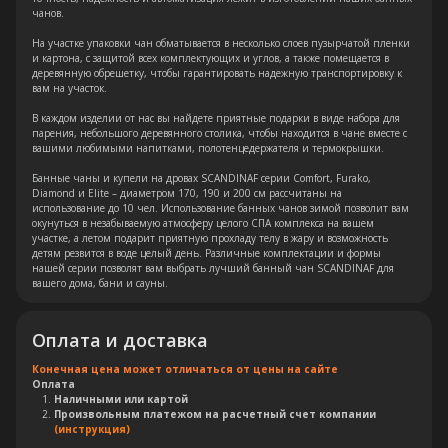
чанов.
На участке упаковки чан обматывается в несколько слоев пузырчатой пленки
и картона, с защитой всех комплектующих и углов, а также помещается в
деревянную обрешетку, чтобы гарантировать надежную транспортировку к
вам на участок.
В каждом изделии от нас вы найдете приятные подарки в виде набора для
парения, небольшого деревянного столика, чтобы находится в чане вместе с
вашими любимыми напитками, полотенцедержателя и термокрышки.
Остались вопросы?
Банные чаны и купели на дровах SCANDINAF серии Comfort, Furako,
Diamond и Elite – диаметром 170, 190 и 200 см рассчитаны на
использование до 10 чел. Использование банных чанов зимой позволит вам
Оставьте свои контакты. Наш
окунуться в незабываемую атмосферу целого СПА комплекса на вашем
специалист свяжется с Вами в
участке, а летом подарит приятную прохладу телу в жару и возможность
детям резвится в воде целый день. Различные комплектации и формы
кратчайшие сроки. Мы знаем
нашей серии позволят вам выбрать лучший банный чан SCANDINAF для
насколько важно сделать
вашего дома, бани и сауны.
правильный выбор.
Оплата и доставка
Консультация
Конечная цена может отличаться от цены на сайте
Оплата
Наличными или картой
Произвольным платежом на расчетный счет компании
(инструкция)