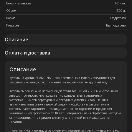
Вместительность
1-2 чел.
Объем
1300 л.
Форма
Квадратная
Подогрев
Без подогрева
Описание
Оплата и доставка
Описание
Купель на дровах SCANDINAF – это премиальная купель, созданнная для
максимально комфортного парения на вашем участке круглый год.
Купель выполнена из нержавеющей стали толщиной 2 и 3 мм, с большим
запасом прочности, что позволяет использовать ее в различных
экстремальных температурных и погодных условиях. Сварные швы
выполнены аппаратом лазерной сварки и обработаны специальным
составом пассивирования, что защищает чан от коррозии и продлевает
минимальный срок службы от 10 лет. Поверхность чана обработана методом
сатинирования, что придает металлу эстетичный вид и защищает от
царапин.
Дровяная печь с водяным конутром из нержавеющей стали толщиной 3 мм,