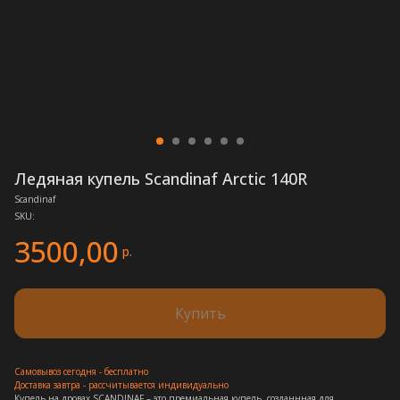
Ледяная купель Scandinaf Arctic 140R
Scandinaf
SKU:
3500,00
р.
Купить
Самовывоз сегодня - бесплатно
Доставка завтра - рассчитывается индивидуально
Купель на дровах SCANDINAF – это премиальная купель, созданнная для