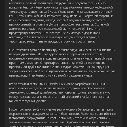
выполнена по технологии водяной рубашки и подового горения, что
позволяет быстро и безопасно нагреть воду в банном чане до необходимой
температуры менее чем за 2 часа. У основания печи расположен сливной
кран, чтобы можно было быстро слить воду из чана. С обратной стороны к
печи крепится сэндвич-дымоход, который отделяет горячую трубу от
прикосновений, тем самым убирает риск обжечься о металл. Составной
дымоход изготовлен из нержавеющей стали толщиной 1 мм, что
предотвращает постепенное прогорание дымохода, а дефлектор с
ветрозащитой и искрогасителем защищает дымоход от осадков, а
территорию вокруг чана от продуктов горения, искр и пепла.
Окантовочная доска по периметру, а также сидушки и лестница выполнены
из термодревесины. Данное дерево хорошо переносит влажность и
постоянное нахождение в воде, не рассыхается и не гниет, а также обладает
приятным ароматом. Опора/каркас чанов и купелей изготовлены из
профильной трубы толщиной 2 мм, квадратного сечения. Конструкция
опоры имеет большой запас прочности и рассчитана на вес, в несколько раз
превышающий вес банного чана с водой и людьми внутри.
Все чертежи и элементы наших банных чанов разработаны в нашем
конструкторском отделе на специальном программном обеспечении
совместно с командой дизайнеров, что позволяет сочетать оптимальную
форму, технологии, а также эстетичный внешний вид банного чана на
вашем загородном участке.
Наше производство банных чанов расположено в Беларуси и отвечает всем
современным стандартам качества и безопасности. Лазерное, листогибочное
и сварочное оборудование Trumpf (Германия) – это самые современные и
технологичные станки в нашем металлообрабатывающем цеху. Высокая
точность, надежность и автоматизация лежит в изготовлении наших банных