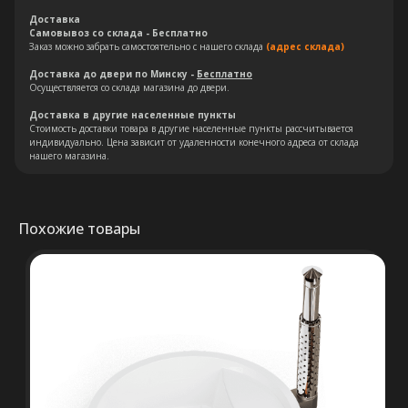
Доставка
Самовывоз со склада - Бесплатно
Заказ можно забрать самостоятельно с нашего склада
(адрес склада)
+375 (29) 652 34 03
Доставка до двери по Минску -
Бесплатно
Осуществляется со склада магазина до двери.
Доставка в другие населенные пункты
ООО «ТермоАльянс», РБ, 220062, г.
Стоимость доставки товара в другие населенные пункты рассчитывается
Минск пр-т Победителей 131, оф.68 УНП
индивидуально. Цена зависит от удаленности конечного адреса от склада
692071529, р/с BY38 ALFA 3012 2327
нашего магазина.
5000 2027 0000, в ЗАО «Альфа-Банк»,
код ALFABY2X, 220013 г. Минск, ул.
Сурганова, 43-47
Похожие товары