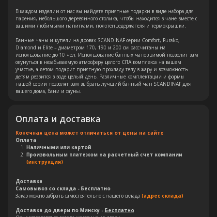
В каждом изделии от нас вы найдете приятные подарки в виде набора для
парения, небольшого деревянного столика, чтобы находится в чане вместе с
вашими любимыми напитками, полотенцедержателя и термокрышки.
Банные чаны и купели на дровах SCANDINAF серии Comfort, Furako,
Diamond и Elite – диаметром 170, 190 и 200 см рассчитаны на
Остались вопросы?
использование до 10 чел. Использование банных чанов зимой позволит вам
окунуться в незабываемую атмосферу целого СПА комплекса на вашем
Оставьте свои контакты. Наш
участке, а летом подарит приятную прохладу телу в жару и возможность
детям резвится в воде целый день. Различные комплектации и формы
специалист свяжется с Вами в
нашей серии позволят вам выбрать лучший банный чан SCANDINAF для
вашего дома, бани и сауны.
кратчайшие сроки. Мы знаем
насколько важно сделать
правильный выбор.
Оплата и доставка
Конечная цена может отличаться от цены на сайте
Оплата
Консультация
Наличными или картой
Произвольным платежом на расчетный счет компании
(инструкция)
Доставка
Самовывоз со склада - Бесплатно
Заказ можно забрать самостоятельно с нашего склада
(адрес склада)
Доставка до двери по Минску -
Бесплатно