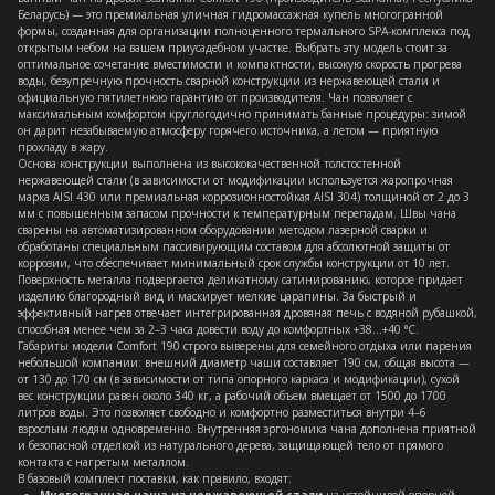
Беларусь) — это премиальная уличная гидромассажная купель многогранной
формы, созданная для организации полноценного термального SPA-комплекса под
открытым небом на вашем приусадебном участке. Выбрать эту модель стоит за
оптимальное сочетание вместимости и компактности, высокую скорость прогрева
воды, безупречную прочность сварной конструкции из нержавеющей стали и
официальную пятилетнюю гарантию от производителя. Чан позволяет с
максимальным комфортом круглогодично принимать банные процедуры: зимой
он дарит незабываемую атмосферу горячего источника, а летом — приятную
прохладу в жару.
Основа конструкции выполнена из высококачественной толстостенной
нержавеющей стали (в зависимости от модификации используется жаропрочная
марка AISI 430 или премиальная коррозионностойкая AISI 304) толщиной от 2 до 3
мм с повышенным запасом прочности к температурным перепадам. Швы чана
сварены на автоматизированном оборудовании методом лазерной сварки и
обработаны специальным пассивирующим составом для абсолютной защиты от
коррозии, что обеспечивает минимальный срок службы конструкции от 10 лет.
Поверхность металла подвергается деликатному сатинированию, которое придает
изделию благородный вид и маскирует мелкие царапины. За быстрый и
эффективный нагрев отвечает интегрированная дровяная печь с водяной рубашкой,
способная менее чем за 2–3 часа довести воду до комфортных +38…+40 °C.
Габариты модели Comfort 190 строго выверены для семейного отдыха или парения
небольшой компании: внешний диаметр чаши составляет 190 см, общая высота —
от 130 до 170 см (в зависимости от типа опорного каркаса и модификации), сухой
вес конструкции равен около 340 кг, а рабочий объем вмещает от 1500 до 1700
литров воды. Это позволяет свободно и комфортно разместиться внутри 4–6
взрослым людям одновременно. Внутренняя эргономика чана дополнена приятной
и безопасной отделкой из натурального дерева, защищающей тело от прямого
контакта с нагретым металлом.
В базовый комплект поставки, как правило, входят: