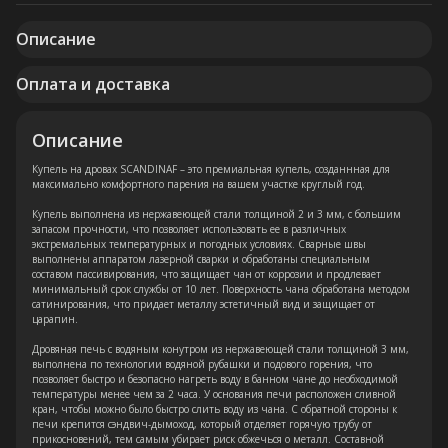
Описание
Оплата и доставка
Описание
Купель на дровах SCANDINAF – это премиальная купель, созданнная для
максимально комфортного парения на вашем участке круглый год.
Купель выполнена из нержавеющей стали толщиной 2 и 3 мм, с большим
запасом прочности, что позволяет использовать ее в различных
экстремальных температурных и погодных условиях. Сварные швы
выполнены аппаратом лазерной сварки и обработаны специальным
составом пассивирования, что защищает чан от коррозии и продлевает
минимальный срок службы от 10 лет. Поверхность чана обработана методом
сатинирования, что придает металлу эстетичный вид и защищает от
царапин.
Дровяная печь с водяным конутром из нержавеющей стали толщиной 3 мм,
выполнена по технологии водяной рубашки и подового горения, что
позволяет быстро и безопасно нагреть воду в банном чане до необходимой
температуры менее чем за 2 часа. У основания печи расположен сливной
кран, чтобы можно было быстро слить воду из чана. С обратной стороны к
печи крепится сэндвич-дымоход, который отделяет горячую трубу от
прикосновений, тем самым убирает риск обжечься о металл. Составной