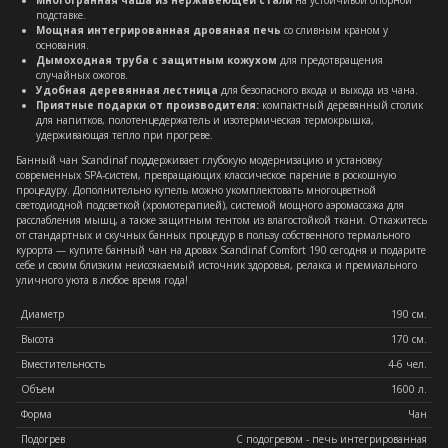
Многогранная чаша из нержавеющей стали
на устойчивой опорной
подставке.
Мощная интегрированная дровяная печь
со сливным краном у
основания.
Дымоходная труба с защитным кожухом
для предотвращения
случайных ожогов.
Удобная деревянная лестница
для безопасного входа и выхода из чана.
Приятные подарки от производителя:
компактный деревянный столик
для напитков, полотенцедержатель и изотермическая термокрышка,
удерживающая тепло при прогреве.
Банный чан Scandinaf поддерживает глубокую модернизацию и установку
современных SPA-систем, превращающих классическое парение в роскошную
процедуру. Дополнительно купель можно укомплектовать многоцветной
светодиодной подсветкой (хромотерапией), системой мощного аэромассажа для
расслабления мышц, а также защитным тентом из влагостойкой ткани. Откажитесь
от стандартных и скучных банных процедур в пользу собственного термального
курорта — купите банный чан на дровах Scandinaf Comfort 190 сегодня и подарите
себе и своим близким неиссякаемый источник здоровья, релакса и премиального
уличного уюта в любое время года!
Диаметр
190 см.
Высота
170 см.
Вместительность
4-6 чел.
Объем
1600 л.
Форма
Чан
Подогрев
С подогревом - печь интегрированная