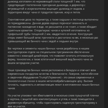
дымоход изготовлен из нержавеющей стали толщиной 1 мм, что
предотвращает постепенное прогорание дымохода, а дефлектор с
ветрозащитой и искрогасителем защищает дымоход от осадков, а
территорию вокруг чана от продуктов горения, искр и пепла.
Окантовочная доска по периметру, а также сидушки и лестница выполнены
из термодревесины. Данное дерево хорошо переносит влажность и
постоянное нахождение в воде, не рассыхается и не гниет, а также обладает
приятным ароматом. Опора/каркас чанов и купелей изготовлены из
профильной трубы толщиной 2 мм, квадратного сечения. Конструкция
опоры имеет большой запас прочности и рассчитана на вес, в несколько раз
превышающий вес банного чана с водой и людьми внутри.
Все чертежи и элементы наших банных чанов разработаны в нашем
конструкторском отделе на специальном программном обеспечении
совместно с командой дизайнеров, что позволяет сочетать оптимальную
форму, технологии, а также эстетичный внешний вид банного чана на
вашем загородном участке.
Наше производство банных чанов расположено в Беларуси и отвечает всем
современным стандартам качества и безопасности. Лазерное, листогибочное
и сварочное оборудование Trumpf (Германия) – это самые современные и
технологичные станки в нашем металлообрабатывающем цеху. Высокая
точность, надежность и автоматизация лежит в изготовлении наших банных
чанов.
На участке упаковки чан обматывается в несколько слоев пузырчатой пленки
и картона, с защитой всех комплектующих и углов, а также помещается в
деревянную обрешетку, чтобы гарантировать надежную транспортировку к
вам на участок.