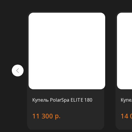
NEW
af
Купель PolarSpa ELITE 180
Купе
р.
11 300
14 