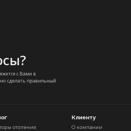
осы?
яжется с Вами в
жно сделать правильный
лог
Клиенту
торы отопения
О компании