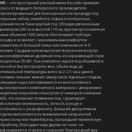
200
— это просторный уличный мини-бассейн премиум-
класса от ведущего белорусского производителя,
спроектированный для полноценных спа-процедур под
открытым небом, семейного отдыха и контрастных
купаний после бани круглый год. Обладая увеличенным
диаметром 200 см и высотой 110 см, круглая эргономичная
чаша объемом 1000 литров обеспечивает глубокую
посадку и позволяет с максимальным комфортом
разместиться большой семье или компании из 4–6
человек. Сердцем купели выступает встроенная в корпус
высокоэффективная дровяная печь из нержавеющей стали
мощностью 35 кВт. Она компактно скрыта под обшивкой и
способна быстро прогреть весь объем воды до
оптимальной температуры всего за 2–2.5 часа даже в
условиях сильных зимних заморозков. Идеально гладкая,
глянцевая чаша изготавливается из многослойного
высокопрочного композитного материала с декоративно-
защитным покрытием гелькоутом от немецкой компании
Büfa, что исключает появление пор, гарантирует
абсолютную гигиеничность, легкость в уходе и
устойчивость к ультрафиолету. Внешняя декоративная
отделка выполняется из премиальной натуральной
термососны или термоберезы, прошедшей термическую
обработку, благодаря чему дерево не гниет, не
деформируется от влаги и сохраняет благородный вид