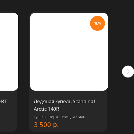
NEW
ORT
Ледяная купель Scandinaf
Куп
Arctic 140R
FAM
купель - нержавеющая сталь
р.
3 500
8 5