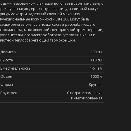
годами. Базовая комплектация включает в себя приставную
трехступенчатую деревянную лестницу, защитный кожух
для дымохода и надежный сливной механизм.
Функциональные возможности Elite 200 могут быть
расширены за счет установки систем расслабляющего
аэромассажа, многоцветной светодиодной хромотерапии,
дополнительного электрообогрева, утепления чаши и
плотной теплосберегающей термокрышки.
Диаметр
200 см.
Высота
110 см.
Вместительность
4-6 чел.
Объем
1000 л.
Форма
Круглая
Подогрев
С подогревом - печь
интегрированная