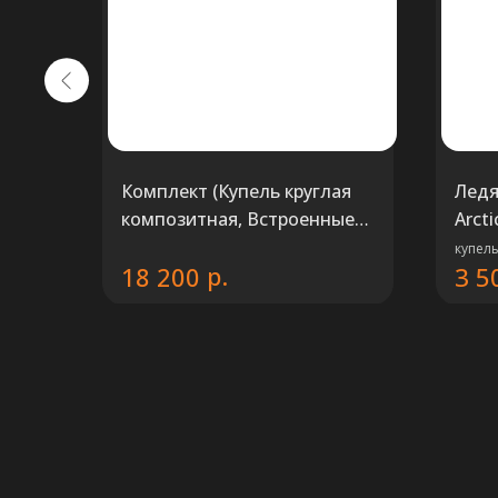
Комплект (Купель круглая
Ледя
композитная, Встроенные
Arct
термометр, Термокрышка,
купел
р.
18 200
3 5
Дровяная печь)