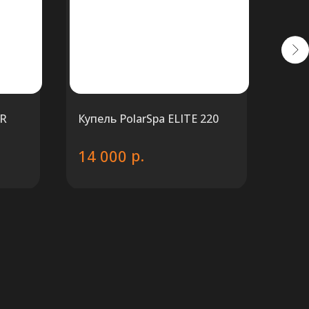
ER
Купель PolarSpa ELITE 220
Купе
дров
р.
14 000
AISI
купел
13