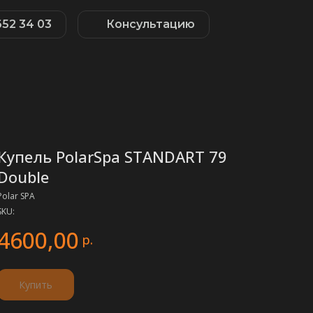
652 34 03
Консультацию
Купель PolarSpa STANDART 79
Double
Polar SPA
SKU:
4600,00
р.
Купить