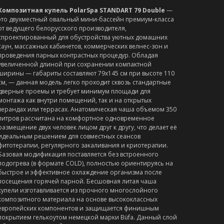
Композитная купель PolarSpa STANDART 79 Double
—
это двухместный овальный мини-бассейн премиум-класса
от ведущего белорусского производителя,
спроектированный для обустройства уютных домашних
саун, массажных кабинетов, коммерческих велнес-зон и
проведения парных контрастных процедур. Обладая
увеличенной длиной при сохранении компактной
ширины — габариты составляют 79х145 см при высоте 110
см, — данная модель легко проходит сквозь стандартные
дверные проемы и требует минимум площади для
монтажа как внутри помещений, так и на открытых
верандах или террасах. Анатомическая чаша объемом 350
литров рассчитана на комфортное одновременное
размещение двух человек лицом друг к другу, что делает её
идеальным решением для совместных сеансов
фитотерапии, регулярного закаливания и криотерапии.
Базовая модификация поставляется без встроенного
подогрева (в формате COLD), полностью ориентируясь на
быстрое и эффективное охлаждение организма после
посещения горячей парной. Бесшовная литая чаша
купели изготавливается из прочного многослойного
композитного материала на основе высококлассных
европейских компонентов и защищается финишным
покрытием гелькоутом немецкой марки Büfa. Данный слой