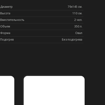
Диаметр
79x145 см.
Высота
110 см.
Вместительность
2 чел.
Объем
350 л.
Форма
Овал
Подогрев
Без подогрева