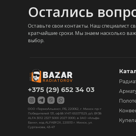
Остались вопр
Оставьте свои контакты. Наш специалист св
кратчайшие сроки. Мы знаем насколько ва
выбор.
Ката
Радиа
+375 (29) 652 34 03
Армат
Полот
ООО «ТермоАльянс», РБ, 220062, г. Минск пр-т
Конве
Победителей 131, оф.68 УНП 692071529, р/с BY38
ALFA 3012 2327 5000 2027 0000, в ЗАО «Альфа-
Купел
Банк», код ALFABY2X, 220013 г. Минск, ул.
Сурганова, 43-47