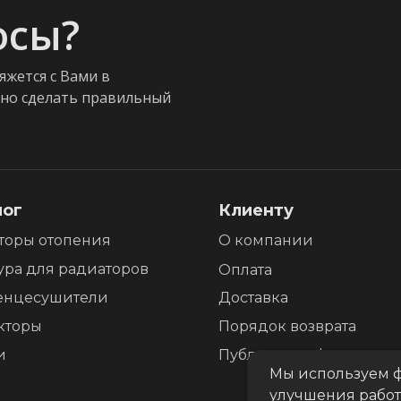
осы?
яжется с Вами в
жно сделать правильный
лог
Клиенту
торы отопения
О компании
ура для радиаторов
Оплата
енцесушители
Доставка
кторы
Порядок возврата
и
Публичная оферта
Мы используем ф
улучшения работ