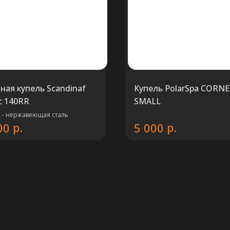
ная купель Scandinaf
Купель PolarSpa CORN
ic 140RR
SMALL
ь - нержавеющая сталь
р.
р.
00
5 000