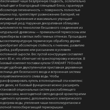
обеспечивает чаше безупречную гладкость, ослепительно
белый цвет и благородный глянцевый блеск, гарантируя
абсолютную гигиеничность — поверхность полностью
лишена пор, препятствует размножению бактерий, не
впитывает загрязнения и максимально упрощает
регулярный уход. Наружная декоративная облицовка
выполняется по технологии бесшовного соединения из
натуральной древесины — премиальной термососны или
термоберезы в светлых либо темных оттенках. Прошедшее
высокотемпературную термическую обработку дерево
приобретает абсолютную стойкость к гниению, развитию
грибка, разбуханию или рассыханию в условиях
постоянной сырости. Вес пустой конструкции составляет
всего 85 кг, что облегчает её транспортировку и монтаж. В
базовый комплект поставки купели STANDART 79 Double
входят удобная двухступенчатая приставная деревянная
лестница для безопасного входа и встроенная система
полуавтоматического слива воды. Чтобы
трансформировать купель в полноценный спа-комплекс
для двоих, её базовый функционал можно расширить
установкой опциональных систем расслабляющего
аэромассажа, многоцветной светодиодной хромотерапии
(«цветного купания»), дополнительного электрического
подогрева воды, утепления чаши пенополиуретаном и
плотной теплосберегающей термокрышки.