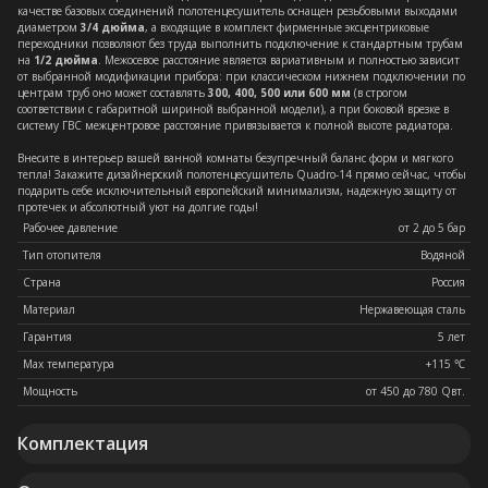
качестве базовых соединений полотенцесушитель оснащен резьбовыми выходами
диаметром
3/4 дюйма
, а входящие в комплект фирменные эксцентриковые
переходники позволяют без труда выполнить подключение к стандартным трубам
на
1/2 дюйма
. Межосевое расстояние является вариативным и полностью зависит
от выбранной модификации прибора: при классическом нижнем подключении по
центрам труб оно может составлять
300, 400, 500 или 600 мм
(в строгом
соответствии с габаритной шириной выбранной модели), а при боковой врезке в
систему ГВС межцентровое расстояние привязывается к полной высоте радиатора.
Внесите в интерьер вашей ванной комнаты безупречный баланс форм и мягкого
тепла! Закажите дизайнерский полотенцесушитель Quadro-14 прямо сейчас, чтобы
подарить себе исключительный европейский минимализм, надежную защиту от
протечек и абсолютный уют на долгие годы!
Рабочее давление
от 2 до 5 бар
Тип отопителя
Водяной
Страна
Россия
Материал
Нержавеющая сталь
Гарантия
5 лет
Max температура
+115 ℃
Мощность
от 450 до 780 Qвт.
Комплектация