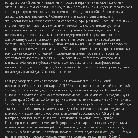
котором строгий рамный квадратный профиль вертикальных стоек дополнен
элегантными и технологичными круглыми перекладинами. Изделие гарантирует
стопроцентную надежность и долговечность благодаря новейшей технологии
сварки швов, подтвержденной обязательным заводским ультразвуковым
сканированием («Ultrasonic scanning of a seam»), официальной 5-летней гарантии и
внутреннему полимерному покрытию, которое полностью нивелирует риск
возникновения разрушительной электрокоррозии и блуждающих токов. Модель
невероятно универсальна в монтаже и поддерживает боковую, нижнюю или
диагональную схемы разводки труб, за счет чего она идеально подойдет для
современных, лофтовых или минималистичных ванных комнат как в городских
квартирах с системами центрального ГВС и отопления, так и в закрытых тепловых
контурах загородных коттеджей. Полотенцесушитель поставляется в богатом
ассортименте долговечных финишных покрытий: от базового матового или
глянцевого белого и глубокого черного до премиальных спецэффектов вроде
матового золота, матового хрома, бронзы или любого эксклюзивного цвета под заказ
по международной дизайнерской шкале RAL.
Сам радиатор полностью изготовлен из высококачественной пищевой
нержавеющей стали высшей марки AISI 304 с повышенной толщиной стенки трубы
2,2 мм, что исключает деформацию при гидравлических ударах. В линейке
Quadro-14 представлено множество типоразмеров — от компактных моделей Q14-
64 (размером 60x40 см) до более крупных вертикальных модификаций (например,
120x50 см). В зависимости от габаритов теплоотдача прибора составляет
от 450 до
780 Вт
, чего с большим запасом хватает для быстрой сушки текстиля, удаления
влажности и эффективного обогрева помещений площадью
от 4,5 до 8 кв.
метров
, полностью защищая стены от появления конденсата и грибка.
Инженерные параметры модели безупречно адаптированы к суровым условиям
эксплуатации: максимальная рабочая температура теплоносителя составляет до
+115 °C
, рабочее давление стабильно удерживается в диапазоне от 2 до 5–10 бар, а
испытательное опрессовочное давление на производстве достигает 15 бар. В