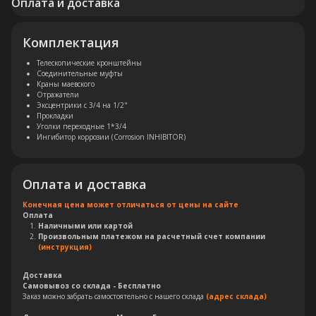
Оплата и доставка
Комплектация
Телескопические кронштейны
Соединительные муфты
Краны маевского
Отражатели
Эксцентрики с 3/4 на 1/2"
Прокладки
Уголки переходные 1*3/4
Ингибитор коррозии (Corrosion INHIBITOR)
Оплата и доставка
Конечная цена может отличаться от цены на сайте
Оплата
Наличными или картой
Произвольным платежом на расчетный счет компании
(инструкция)
Доставка
Остались вопросы?
Самовывоз со склада - Бесплатно
Заказ можно забрать самостоятельно с нашего склада
(адрес склада)
Оставьте свои контакты. Наш