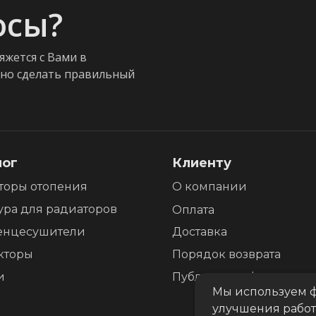
осы?
яжется с Вами в
жно сделать правильный
лог
Клиенту
торы отопения
О компании
ура для радиаторов
Оплата
енцесушители
Доставка
кторы
Порядок возврата
и
Публичная оферта
Мы используем ф
улучшения работ