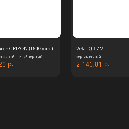
on HORIZON (1800 mm.)
Velar Q T2 V
ниевый - дизайнерский
вертикальный
р.
р.
20
2 146,81