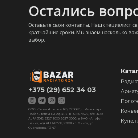
Остались вопр
Оставьте свои контакты. Наш специалист св
кратчайшие сроки. Мы знаем насколько ва
выбор.
Ката
Радиа
+375 (29) 652 34 03
Армат
Полот
ООО «ТермоАльянс», РБ, 220062, г. Минск пр-т
Конве
Победителей 131, оф.68 УНП 692071529, р/с BY38
ALFA 3012 2327 5000 2027 0000, в ЗАО «Альфа-
Купел
Банк», код ALFABY2X, 220013 г. Минск, ул.
Сурганова, 43-47