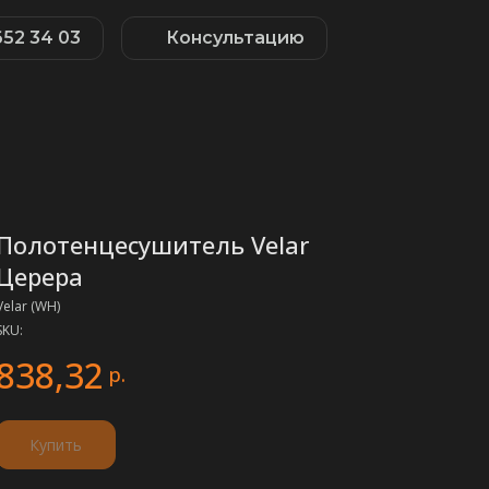
652 34 03
Консультацию
Полотенцесушитель Velar
Церера
Velar (WH)
SKU:
838,32
р.
Купить