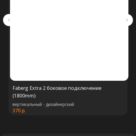
Оставьте свои контакты. Наш
специалист свяжется с Вами в
кратчайшие сроки. Мы знаем
насколько важно сделать
правильный выбор.
Консультация
Faberg Extra 2 боковое подключение
(1800mm)
+375 (29) 652 34 03
вертикальный - дизайнерский
370
р.
ООО «ТермоАльянс», РБ, 220062, г.
Минск пр-т Победителей 131, оф.68 УНП
692071529, р/с BY38 ALFA 3012 2327
5000 2027 0000, в ЗАО «Альфа-Банк»,
код ALFABY2X, 220013 г. Минск, ул.