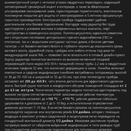
асимметричный силуэт с четкими углами квадратных перекладин, создающий
неповторимый трехмерный акцент в интерьере, а также за обязательное
ультразвуковое сканирование швов, гарантирующее герметичность, комплексное
полимерное покрытие для защиты от электрокоррозии и 5-летнюю официальную
гарантию производителя. Конструкция прибора поддерживает удобное
диагональное или боковое подключение, благодаря чему радиатор без труда
адаптируется к условиям монтажа в современных ванных комнатах, лофт-
пространствах и совмещенных санузлах. Полотенцесушитель идеально совместим
как с открытыми системами центрального горячего водоснабжения (ГВС) и
отопления, так и с закрытыми контурами частных домов, а богатая цветовая
палитра — от базового матового белого и глубокого черного до изысканного хрома,
матового золота, оружейной стали, грейджа или любого оттенка под заказ по
международной шкале RAL — позволяет легко вписать его в готовый дизайн-проект.
Корпус радиатора полностью выполнен из высококачественной пищевой
нержавеющей стали марки AISI 304 с толщиной стенки трубы 2,2 мм и квадратным
сечением профиля 32 мм, что исключает деформацию и износ. Линейка включает
компактные и средние модификации (наиболее востребованы типоразмеры высотой
от 38 до 70–100 см и шириной от 35 до 50 см), при этом теплоотдача прибора
составляет
от 200 до 450 Вт
, чего вполне достаточно для эффективного удаления
влаги, быстрой сушки текстиля и комфортного обогрева помещений площадью
от 2
до 4,5 кв. метров
. Технические параметры модели полностью адаптированы под
высокие нагрузки отечественных сетей: максимальная рабочая температура
теплоносителя составляет до
+105 °C ... +115 °C
, рабочее давление стабильно
удерживается в диапазоне от 2 до 5–10 бар, а испытательное опрессовочное
давление достигает 7–15 бар. В качестве базового разъема на полотенцесушителе
используется наружная или внутренняя резьба
3/4 дюйма
, которая с помощью
входящих в комплект угловых соединений и эксцентриков легко переводится на
стандартный монтажный диаметр
1/2 дюйма
. Межосевое расстояние прибора
напрямую зависит от габаритов выбранной модификации и типа разводки труб:
при стандартном диагональном подключении для популярных размеров