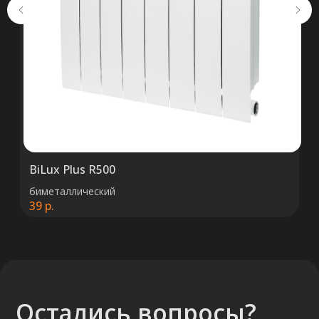
+375 (29) 652 34 03
ООО «ТермоАльянс», РБ, 220062, г.
Минск пр-т Победителей 131, оф.68 УНП
692071529, р/с BY38 ALFA 3012 2327
5000 2027 0000, в ЗАО «Альфа-Банк»,
код ALFABY2X, 220013 г. Минск, ул.
Сурганова, 43-47
BiLux Plus R500
биметаллический
39
р.