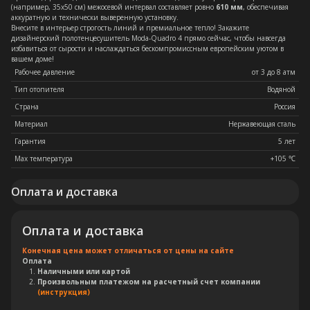
(например, 35х50 см) межосевой интервал составляет ровно
610 мм
, обеспечивая
аккуратную и технически выверенную установку.
Внесите в интерьер строгость линий и премиальное тепло! Закажите
дизайнерский полотенцесушитель Moda-Quadro 4 прямо сейчас, чтобы навсегда
избавиться от сырости и наслаждаться бескомпромиссным европейским уютом в
вашем доме!
Рабочее давление
от 3 до 8 атм
Тип отопителя
Водяной
Страна
Россия
Материал
Нержавеющая сталь
Гарантия
5 лет
Max температура
+105 ℃
Оплата и доставка
Оплата и доставка
Конечная цена может отличаться от цены на сайте
Оплата
Наличными или картой
Произвольным платежом на расчетный счет компании
(инструкция)