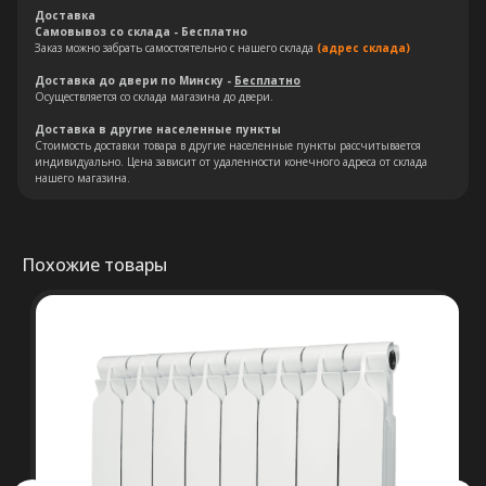
Доставка
Самовывоз со склада - Бесплатно
Заказ можно забрать самостоятельно с нашего склада
(адрес склада)
Доставка до двери по Минску -
Бесплатно
Осуществляется со склада магазина до двери.
Остались вопросы?
Доставка в другие населенные пункты
Стоимость доставки товара в другие населенные пункты рассчитывается
индивидуально. Цена зависит от удаленности конечного адреса от склада
Оставьте свои контакты. Наш
нашего магазина.
специалист свяжется с Вами в
кратчайшие сроки. Мы знаем
насколько важно сделать
Похожие товары
правильный выбор.
Консультация