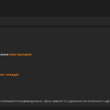
пании
(инструкция)
рес склада)
ссчитывается индивидуально. Цена зависит от удаленности конечного адр