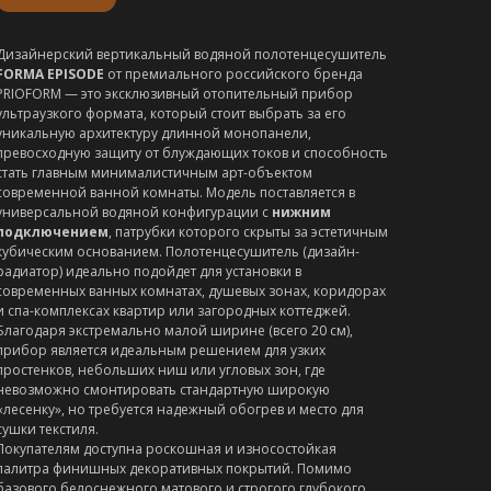
Дизайнерский вертикальный водяной полотенцесушитель
FORMA EPISODE
от премиального российского бренда
PRIOFORM — это эксклюзивный отопительный прибор
ультраузкого формата, который стоит выбрать за его
уникальную архитектуру длинной монопанели,
превосходную защиту от блуждающих токов и способность
стать главным минималистичным арт-объектом
современной ванной комнаты. Модель поставляется в
универсальной водяной конфигурации с
нижним
подключением
, патрубки которого скрыты за эстетичным
кубическим основанием. Полотенцесушитель (дизайн-
радиатор) идеально подойдет для установки в
современных ванных комнатах, душевых зонах, коридорах
и спа-комплексах квартир или загородных коттеджей.
Благодаря экстремально малой ширине (всего 20 см),
прибор является идеальным решением для узких
простенков, небольших ниш или угловых зон, где
невозможно смонтировать стандартную широкую
«лесенку», но требуется надежный обогрев и место для
сушки текстиля.
Покупателям доступна роскошная и износостойкая
палитра финишных декоративных покрытий. Помимо
базового белоснежного матового и строгого глубокого