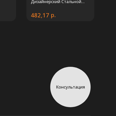
Дизайнерский Стальной
й
радиатор KZTO QUADRUM
р.
482,17
60 H 1750 мм.
Консультация