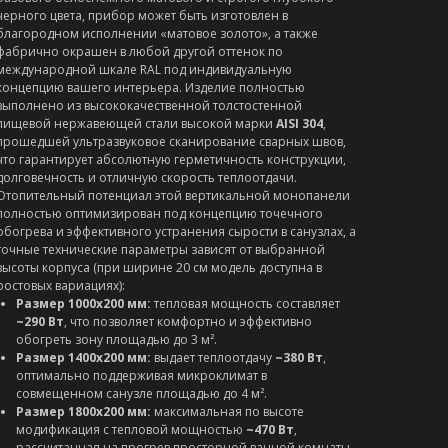
черного цвета, прибор может быть изготовлен в
благородном исполнении «матовое золото», а также
фабрично окрашен в любой другой оттенок по
международной шкале RAL под индивидуальную
концепцию вашего интерьера. Изделие полностью
выполнено из высококачественной толстостенной
пищевой нержавеющей стали высокой марки
AISI 304
,
прошедшей ультразвуковое сканирование сварных швов,
что гарантирует абсолютную герметичность конструкции,
долговечность и отличную скорость теплоотдачи.
Отопительный потенциал этой вертикальной монопанели
полностью оптимизирован под концепцию точечного
обогрева и эффективного устранения сырости в санузлах, а
точные технические параметры зависят от выбранной
высоты корпуса (при ширине 20 см модель доступна в
ростовых вариациях):
Размер 1000х200 мм:
тепловая мощность составляет
~290 Вт
, что позволяет комфортно и эффективно
обогреть зону площадью до 3 м².
Размер 1400х200 мм:
выдает теплоотдачу
~380 Вт
,
оптимально поддерживая микроклимат в
совмещенном санузле площадью до 4 м².
Размер 1800х200 мм:
максимальная по высоте
модификация с тепловой мощностью
~470 Вт
,
рассчитанная на прогрев просторной ванной комнаты