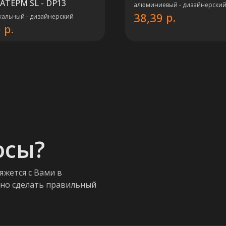
АТЕРМ SL - DP13
алюминиевый - дизайнерски
р.
38,39
кальный - дизайнерский
р.
0
осы?
яжется с Вами в
жно сделать правильный