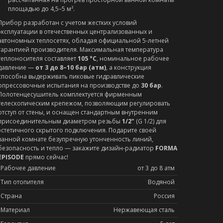
площадью до 4,5–5 м².
Прибор разработан с учетом жестких условий
эксплуатации в отечественных централизованных и
автономных теплосетях, обладая официальной 5-летней
гарантией производителя. Максимальная температура
теплоносителя составляет
105 °C
, номинальное рабочее
давление —
от 3 до 8–10 бар (атм)
, а конструкция
способна выдерживать пиковые гидравлические
опрессовочные испытания на производстве до
30 бар
.
Полотенцесушитель комплектуется фирменным
телескопическим крепежом, позволяющим регулировать
отступ от стены, и оснащен стандартным внутренним
присоединительным диаметром резьбы
1/2"
(G 1/2) для
эстетичного скрытого подключения. Подарите своей
ванной комнате безупречную утонченность линий,
безопасность и тепло — закажите дизайн-радиатор
FORMA
EPISODE
прямо сейчас!
Рабочее давление
от 3 до 8 атм
Тип отопителя
Водяной
Страна
Россия
Материал
Нержавеющая сталь