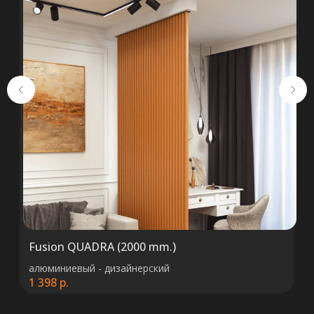
+375 (29) 652 34 03
ООО «ТермоАльянс», РБ, 220062, г.
Минск пр-т Победителей 131, оф.68 УНП
692071529, р/с BY38 ALFA 3012 2327
5000 2027 0000, в ЗАО «Альфа-Банк»,
код ALFABY2X, 220013 г. Минск, ул.
Сурганова, 43-47
Fusion QUADRA (2000 mm.)
алюминиевый - дизайнерский
1 398
р.