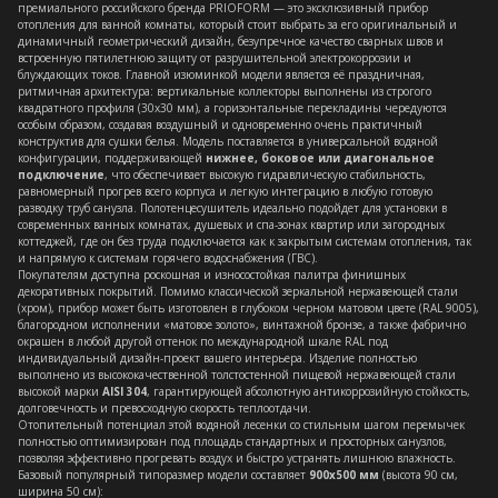
премиального российского бренда PRIOFORM — это эксклюзивный прибор
отопления для ванной комнаты, который стоит выбрать за его оригинальный и
динамичный геометрический дизайн, безупречное качество сварных швов и
встроенную пятилетнюю защиту от разрушительной электрокоррозии и
блуждающих токов. Главной изюминкой модели является её праздничная,
ритмичная архитектура: вертикальные коллекторы выполнены из строгого
квадратного профиля (30х30 мм), а горизонтальные перекладины чередуются
особым образом, создавая воздушный и одновременно очень практичный
конструктив для сушки белья. Модель поставляется в универсальной водяной
конфигурации, поддерживающей
нижнее, боковое или диагональное
подключение
, что обеспечивает высокую гидравлическую стабильность,
равномерный прогрев всего корпуса и легкую интеграцию в любую готовую
разводку труб санузла. Полотенцесушитель идеально подойдет для установки в
современных ванных комнатах, душевых и спа-зонах квартир или загородных
коттеджей, где он без труда подключается как к закрытым системам отопления, так
и напрямую к системам горячего водоснабжения (ГВС).
Покупателям доступна роскошная и износостойкая палитра финишных
декоративных покрытий. Помимо классической зеркальной нержавеющей стали
(хром), прибор может быть изготовлен в глубоком черном матовом цвете (RAL 9005),
благородном исполнении «матовое золото», винтажной бронзе, а также фабрично
окрашен в любой другой оттенок по международной шкале RAL под
индивидуальный дизайн-проект вашего интерьера. Изделие полностью
выполнено из высококачественной толстостенной пищевой нержавеющей стали
высокой марки
AISI 304
, гарантирующей абсолютную антикоррозийную стойкость,
долговечность и превосходную скорость теплоотдачи.
Отопительный потенциал этой водяной лесенки со стильным шагом перемычек
полностью оптимизирован под площадь стандартных и просторных санузлов,
позволяя эффективно прогревать воздух и быстро устранять лишнюю влажность.
Базовый популярный типоразмер модели составляет
900х500 мм
(высота 90 см,
ширина 50 см):