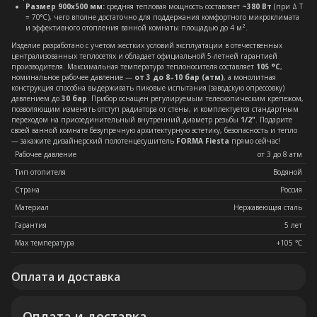
Размер 900х500 мм:
средняя тепловая мощность составляет
~380 Вт
(при Δ T
= 70°C), чего вполне достаточно для поддержания комфортного микроклимата
и эффективного отопления ванной комнаты площадью до 4 м².
Изделие разработано с учетом жестких условий эксплуатации в отечественных
централизованных теплосетях и обладает официальной 5-летней гарантией
производителя. Максимальная температура теплоносителя составляет
105 °C
,
номинальное рабочее давление —
от 3 до 8–10 бар (атм)
, а монолитная
конструкция способна выдерживать пиковые испытания (заводскую опрессовку)
давлением до
30 бар
. Прибор оснащен регулируемым телескопическим крепежом,
позволяющим изменять отступ радиатора от стены, и комплектуется стандартным
переходом на присоединительный внутренний диаметр резьбы
1/2"
. Подарите
своей ванной комнате безупречную архитектурную эстетику, безопасность и тепло
— закажите дизайнерский полотенцесушитель
FORMA Fiesta
прямо сейчас!
Рабочее давление
от 3 до 8 атм
Тип отопителя
Водяной
Страна
Россия
Материал
Нержавеющая сталь
Гарантия
5 лет
Max температура
+105 ℃
Оплата и доставка
Оплата и доставка