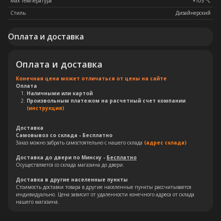
Max температура
+105 ℃
Стиль
Дизайнерский
Оплата и доставка
Оплата и доставка
Конечная цена может отличаться от цены на сайте
Оплата
Наличными или картой
Произвольным платежом на расчетный счет компании
(инструкция)
Доставка
Самовывоз со склада - Бесплатно
Остались вопросы?
Заказ можно забрать самостоятельно с нашего склада
(адрес склада)
Доставка до двери по Минску -
Бесплатно
Оставьте свои контакты. Наш
Осуществляется со склада магазина до двери.
специалист свяжется с Вами в
Доставка в другие населенные пункты
кратчайшие сроки. Мы знаем
Стоимость доставки товара в другие населенные пункты рассчитывается
индивидуально. Цена зависит от удаленности конечного адреса от склада
насколько важно сделать
нашего магазина.
правильный выбор.