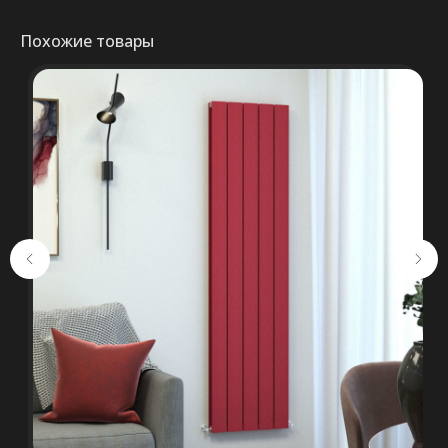
Похожие товары
Консультация
+375 (29) 652 34 03
ООО «ТермоАльянс», РБ, 220062, г.
Минск пр-т Победителей 131, оф.68 УНП
692071529, р/с BY38 ALFA 3012 2327
5000 2027 0000, в ЗАО «Альфа-Банк»,
код ALFABY2X, 220013 г. Минск, ул.
Сурганова, 43-47