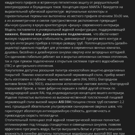
квадратного профиля и встроенную пятилетнюю защиту от разрушительной
электрокоррозии и блуждающих токов. Концепция серии MANTA-1 базируется на
выразительной кубической архитектуре: вертикальные коллекторы и
горизонтальные перемычки выполнены из жесткого профиля сечением 30х30 мм,
а их асимметричное и смелое пространственное расположение превращает
обычную сушилку в яркую архитектурную «фишку» современного интерьера.
Модель поставляется в универсальной водяной конфигурации, поддерживающей
нижнее, боковое или диагональное подключение
, что обеспечивает
высокую гидравлическую стабильность, равномерный прогрев всего контура и
легкую интеграцию прибора в готовую разводку труб. Полотенцесушитель (дизайн-
радиатор) идеально подойдет для установки в современных ванных комнатах,
душевых, бассейнах и дизайнерских санузлах квартир или загородных коттеджей.
Он одинаково стабильно работает как в закрытых автономных системах отопления,
так и при прямом подключении к открытым системам горячего водоснабжения
(ГВС) и центрального отопления.
Покупателям доступна роскошная палитра износостойких защитно-декоративных
покрытий. Помимо классической зеркальной нержавеющей стали, прибор может
быть изготовлен в глубоком черном матовом цвете (RAL 9005), благородном
матовом белом (RAL 9003), изысканном исполнении «матовое золото», благородной
порошковой бронзе, а также фабрично окрашен в любой другой оттенок по
международной шкале RAL под индивидуальную концепцию вашего интерьера.
Изделие полностью выполнено из высококачественной толстостенной пищевой
нержавеющей стали высокой марки
AISI 304
(толщина стенок труб составляет 2,2
мм), прошедшей обязательное ультразвуковое сканирование сварных швов, что
гарантирует абсолютную антикоррозийную стойкость, долговечность и
превосходную скорость теплоотдачи.
Отопительный потенциал этой водяной геометрической лесенки полностью
оптимизирован под площадь стандартных и совмещенных санузлов, позволяя
эффективно прогревать воздух, быстро высушивать белье и устранять лишнюю
влажность (в линейке доступны популярные модификации высотой 860 мм при