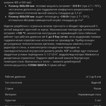
ширине 400 и 500 мм):
Размер 860х400 мм:
тепловая мощность составляет
~330 Вт
(при Δ T = 70°C),
чего вполне достаточно для поддержания комфортного микроклимата и
эффективного отопления ванной комнаты площадью до 3,3 м².
Размер 860х500 мм:
выдает теплоотдачу
~390 Вт
(при Δ T = 70°C),
оптимально обогревая совмещенный санузел площадью до 4 м².
Изделие разработано с огромным запасом прочности и обладает официальной 5-
летней заводской гарантией на корпус. Максимальная температура теплоносителя
составляет
+105 °C
, монолитная конструкция из нержавеющей стали стабильно
работает при рабочем давлении
от 3 до 8 бар (атм)
, легко выдерживая пиковые
гидравлические опрессовочные испытания на производстве. Прибор оснащен
регулируемым телескопическим крепежом, позволяющим изменять отступ
радиатора от стены, и комплектуется стандартным переходом на
присоединительный внутренний диаметр резьбы
1/2"
(в наборе идут стильные
квадратные угловые переходники G 1/2"x3/4", воздухоотводчик/кран Маевского и
декоративные отражатели). Подарите своей ванной комнате безупречную
геометрию стиля, безопасность и тепло — закажите дизайнерский
полотенцесушитель
FORMA MANTA-1
прямо сейчас!
Рабочее давление
от 3 до 8 атм
Тип отопителя
Водяной
Страна
Россия
Материал
Нержавеющая сталь
Гарантия
5 лет