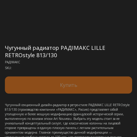
Чугунный радиатор РАДIМАКС LILLE
RETROstyle 813/130
РАДIМАКС
SKU:
Купить
Чугунный секционный дизайн-радиатор в ретро-стиле РАДIМАКС LILLE RETROstyle
813/130 (производство компании «РАДИМАКС», Россия) представляет собой
утолщенную и более мощную модификацию французской исторической серии,
выполненную по эскизам эпохи Art Nouveau. Выбрать эту модель стоит за ее
уникальный концептуальный силуэт, где классические колонны на лицевой
стороне превращены в единую плоскую панель с легким растительным
орнаментом модерна. Главное преимущество данной модификации —