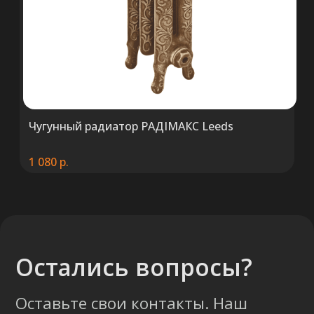
ООО «ТермоАльянс», РБ, 220062, г.
Минск пр-т Победителей 131, оф.68 УНП
692071529, р/с BY38 ALFA 3012 2327
5000 2027 0000, в ЗАО «Альфа-Банк»,
код ALFABY2X, 220013 г. Минск, ул.
Сурганова, 43-47
Чугунный радиатор РАДIМАКС Leeds
1 080
р.