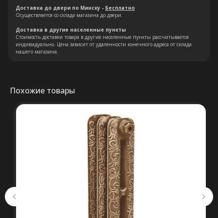
Доставка до двери по Минску -
Бесплатно
Осуществляется со склада магазина до двери.
Доставка в другие населенные пункты
Остались вопросы?
Стоимость доставки товара в другие населенные пункты рассчитывается
индивидуально. Цена зависит от удаленности конечного адреса от склада
нашего магазина.
Оставьте свои контакты. Наш
специалист свяжется с Вами в
кратчайшие сроки. Мы знаем
Похожие товары
насколько важно сделать
правильный выбор.
Консультация
+375 (29) 652 34 03