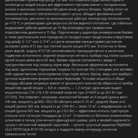
увеличенная глубина корпуса до 130 мм, что позволило существенно поднять
теплоотдачу каждой секции для эффективного прогрева комнат с панорамными
окнами и высокими потолками без увеличения длины батареи. Прибор отлит из
высококачественного толстостенного серого чугуна, обладает феноменальной
теплоемкостью, рассчитан на максимальную рабочую температуру теплоносителя
до +110 °C и рекомендован для закрытых систем водяного отопления, где стабильно
выдерживает рабочее давление до 10 бар (атмосфер) при проверочном
опрессовочном давлении в 15 бар. Подключение у радиатора универсальное боковое
(а также диагональное или проходное) со стандартными посадочными отверстиями
под резьбу G 1/2" или G 3/4", а строгое межосевое (межцентровое) расстояние
составляет ровно 813 мм при полной высоте секции 873 мм. В отличие от более
узких версий, модель 813/130 изготавливается преимущественно в настенном
подвесном исполнении, сохраняя визуальную легкость прибора над полом (ширина
одной секции равна всего 60 мм). Базовое изделие поставляется с завода в
прогрунтованном под покраску сером виде. Финишное оформление выполняется
под заказ: однотонная порошковая покраска по палитре RAL (глянцевая или матовая)
либо художественное патинирование (под старое золото, бронзу, медь или серебро) с
ручным выделением флористического барельефа. Тепловая мощность и общая
площадь обогрева напрямую зависят от финального количества собранных в прибор
секций (вес одной секции — 8,8 кг, емкость — 1,3 литра): одна секция выдает
внушительные 216–216,3 Вт тепловой энергии при ΔT=60K (и до 263 Вт при
ΔT=70K). Это позволяет, например, компактной батарее из 4 секций (длина всего
240 мм, мощность до 865–1052 Вт) обогреть около 9–10 м², средней сборке из 6
секций (длина 360 мм, мощность до 1298 Вт) — около 13 м², а модификации из 10
секций (длина 600 мм, мощность до 2163 Вт) — эффективно отопить просторную
спальню или гостиную площадью до 22 м². Откажитесь от безликих алюминиевых
штамповок в пользу утонченного французского шарма, уюта и вековой надежности
чугуна с пятилетней заводской гарантией — купите чугунный радиатор РАДIМАКС
LILLE RETROstyle 813/130 сегодня и подарите своему интерьеру истинное
премиальное тепло!