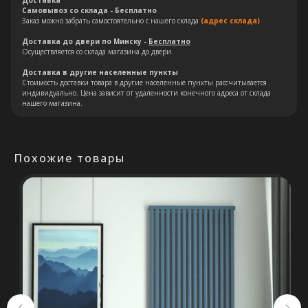
Доставка
Самовывоз со склада - Бесплатно
Заказ можно забрать самостоятельно с нашего склада
(адрес склада)
Доставка до двери по Минску -
Бесплатно
Осуществляется со склада магазина до двери.
Доставка в другие населенные пункты
Остались вопросы?
Стоимость доставки товара в другие населенные пункты рассчитывается
индивидуально. Цена зависит от удаленности конечного адреса от склада
нашего магазина.
Оставьте свои контакты. Наш
специалист свяжется с Вами в
кратчайшие сроки. Мы знаем
Похожие товары
насколько важно сделать
правильный выбор.
Консультация