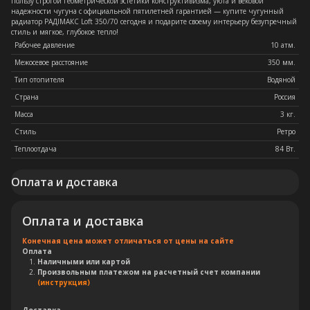
пользу строгой геометрической эстетики конструктивизма, уюта и вековой
надежности чугуна с официальной пятилетней гарантией — купите чугунный
радиатор РАДIМАКС Loft 350/70 сегодня и подарите своему интерьеру безупречный
стиль и мягкое, глубокое тепло!
Рабочее давление
10 атм.
Межосевое расстояние
350 мм.
Тип отопителя
Водяной
Страна
Россия
Масса
3 кг.
Стиль
Ретро
Теплоотдача
84 Вт.
Оплата и доставка
Оплата и доставка
Конечная цена может отличаться от цены на сайте
Оплата
Наличными или картой
Произвольным платежом на расчетный счет компании
(инструкция)