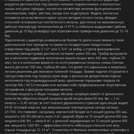
аккуратно располагаться под самыми низкими подоконниками, в компактных
нишах или узких проходах, полностью соответствуя канонам функционального
минимализма, лофта, хай-тека, сканди или индастриала. Модель полностью
отливается из качественного серого чугуна методом точного литья, обладает
отличной теплоемкостью толстостенного металла, рассчитана на максимальную
рабочую температуру теплоносителя до +110 °C и стабильно выдерживает рабочее
давление до 10 бар (атмосфер) при опрессовочном проверочном давлении до 15–16
бар.
Подключение у радиатора универсальное боковое по различным схемам (а также
диагональное или проходное по краям) со стандартными посадочными
отверстиями под резьбу G 1/2" или G 3/4" на выбор, а строгое фиксированное
межосевое (межцентровое) расстояние составляет ровно 350 мм. Прибор выпускается
как в настенном подвесном исполнении (высота секции всего 430 мм, глубина 70
мм), так и в напольном варианте на интегрированных опорных ножках (полная
высота достигает 500 мм, глубина 89 мм), что делает его идеальным и визуально
легким решением для экономии полезной площади. Базовое изделие отгружается в
прогрунтованном под покраску сером виде, а финишная декоративная отделка
выполняется под индивидуальный заказ: однотонная порошковая покраска по
палитре RAL / NCS (глянцевая или матовая) либо профессиональное искусственное
состаривание и фактурная полировка металла.
Тепловая мощность и общая площадь обогрева напрямую зависят от финального
количества собранных секций (ширина одной секции равна 60 мм, вес — 3 кг,
емкость — 0,45 литра): за счет плоского двухколонного строения одна секция выдает
84 Вт тепловой энергии при максимальном температурном напоре системы
ΔT=70K. Это позволяет, например, компактной батарее из 5 секций (длина 300 мм,
мощность 420 Вт) обогреть около 4 м², средней сборке из 10 секций (длина 600 мм,
мощность 840 Вт) — около 8 м², а длинной модификации из 15 секций (длина 900
мм, мощность 1260 Вт) — эффективно отопить небольшую спальню или зону
отдыха площадью до 12–13 м². Откажитесь от безликих алюминиевых штамповок в