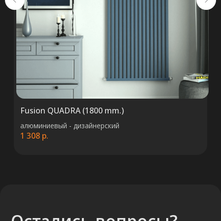
+375 (29) 652 34 03
ООО «ТермоАльянс», РБ, 220062, г.
Минск пр-т Победителей 131, оф.68 УНП
692071529, р/с BY38 ALFA 3012 2327
5000 2027 0000, в ЗАО «Альфа-Банк»,
код ALFABY2X, 220013 г. Минск, ул.
Сурганова, 43-47
Fusion QUADRA (1800 mm.)
алюминиевый - дизайнерский
1 308
р.