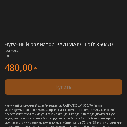
Чугунный радиатор РАДIМАКС Loft 350/70
РАДIМАКС
SKU:
480,00
р.
Купить
Чугунный секционный дизайн-радиатор РАДIМАКС Loft 350/70 (также
маркируемый как Loft 350/070, производство компании «РАДИМАКС», Россия)
представляет собой самую ультракомпактную, низкую и плоскую двухколонную
модификацию в знаменитой конструктивистской линейке. Выбрать этот прибор
стоит за его минимальную монтажную глубину всего в 70 мм (89 мм в исполнении
с ножками) и скромную высоту, что позволяет монолитной панели радиатора