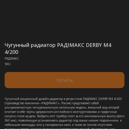
Чугунный радиатор РАДIМАКС DERBY M4
4/200
РАДIМАКС
SKU:
Купить
Чугунный секционный дизайн-радиатор в ретро-стиле РАДIМАКС DERBY M4 4/200
(производство компании «РАДИМАКС», Россия) представляет собой
ультракомпактную четырехколонную напольную модель, внешний вид которой
сочетает в себе черты сдержанного английского конструктивизма и графичные
силуэты стиля ар-деко. Выбрать этот прибор стоит за его минимальную высоту (всего
360 мм), позволяющую устанавливать радиатор под самые низкие подоконники, в
небольшие мансарды или у панорамных окон, а также за полное отсутствие