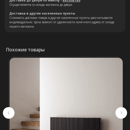
Доставка до двери по Минску -
Бесплатно
Осуществляется со склада магазина до двери.
Доставка в другие населенные пункты
Остались вопросы?
Стоимость доставки товара в другие населенные пункты рассчитывается
индивидуально. Цена зависит от удаленности конечного адреса от склада
нашего магазина.
Оставьте свои контакты. Наш
специалист свяжется с Вами в
кратчайшие сроки. Мы знаем
Похожие товары
насколько важно сделать
правильный выбор.
Консультация
+375 (29) 652 34 03