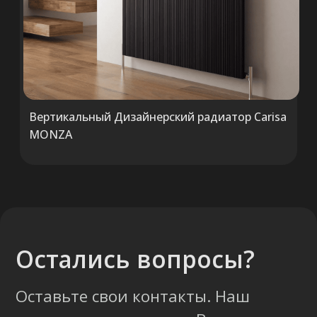
ООО «ТермоАльянс», РБ, 220062, г.
Минск пр-т Победителей 131, оф.68 УНП
692071529, р/с BY38 ALFA 3012 2327
5000 2027 0000, в ЗАО «Альфа-Банк»,
код ALFABY2X, 220013 г. Минск, ул.
Сурганова, 43-47
Вертикальный Дизайнерский радиатор Carisa
MONZA