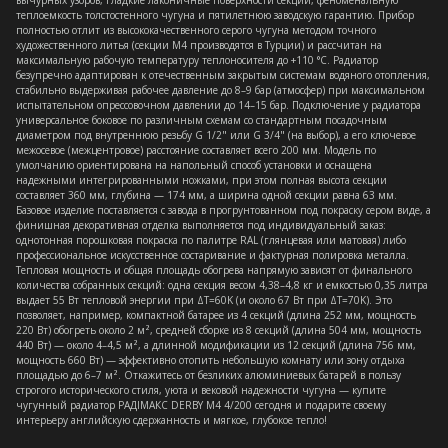
вычурных узоров, гладкие лаконичные поверхности секций, феноменальную
теплоемкость толстостенного чугуна и пятилетнюю заводскую гарантию. Прибор
полностью отлит из высококачественного серого чугуна методом точного
художественного литья (секции M4 производятся в Турции) и рассчитан на
максимальную рабочую температуру теплоносителя до +110 °C. Радиатор
безупречно адаптирован к отечественным закрытым системам водяного отопления,
стабильно выдерживая рабочее давление до 8–9 бар (атмосфер) при максимальном
испытательном опрессовочном давлении до 14–15 бар. Подключение у радиатора
универсальное боковое по различным схемам со стандартным посадочным
диаметром под внутреннюю резьбу G 1/2" или G 3/4" (на выбор), а его ключевое
межосевое (межцентровое) расстояние составляет всего 200 мм. Модель по
умолчанию ориентирована на напольный способ установки и оснащена
надежными интегрированными ножками, при этом полная высота секции
составляет 360 мм, глубина — 174 мм, а ширина одной секции равна 63 мм.
Базовое изделие поставляется с завода в прогрунтованном под покраску сером виде, а
финишная декоративная отделка выполняется под индивидуальный заказ:
однотонная порошковая покраска по палитре RAL (глянцевая или матовая) либо
профессиональное искусственное состаривание и фактурная полировка металла.
Тепловая мощность и общая площадь обогрева напрямую зависят от финального
количества собранных секций: одна секция весом 4,38–4,8 кг и емкостью 0,35 литра
выдает 55 Вт тепловой энергии при ΔT=60K (и около 67 Вт при ΔT=70K). Это
позволяет, например, компактной батарее из 4 секций (длина 252 мм, мощность
220 Вт) обогреть около 2 м², средней сборке из 8 секций (длина 504 мм, мощность
440 Вт) — около 4–4,5 м², а длинной модификации из 12 секций (длина 756 мм,
мощность 660 Вт) — эффективно отопить небольшую комнату или зону отдыха
площадью до 6–7 м². Откажитесь от безликих алюминиевых батарей в пользу
строгого исторического стиля, уюта и вековой надежности чугуна — купите
чугунный радиатор РАДIМАКС DERBY M4 4/200 сегодня и подарите своему
интерьеру английскую сдержанность и мягкое, глубокое тепло!