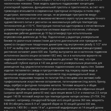
наклонными ножками. Такая модель идеально поддерживает концепцию
утилитарной гармонии, функциональной простоты и практичности, за счет чего
превосходно вписывается в современные просторные интерьеры в стилях лофт,
индастриал, минимализм или сканди, не загромождая пространство вокруг.
Радиатор полностью отлит из высококачественного серого чугуна методом точного
художественного литья и рассчитан на максимальную рабочую температуру
теплоносителя до +110 °C. Конструкция полностью адаптирована к отечественным
условиям эксплуатации и закрытым системам водяного отопления, стабильно
выдерживая рабочее давление до 10 бар (атмосфер) при испытательном
опрессовочном давлении до 16 бар. Подключение у радиатора универсальное
боковое по различным схемам (также доступно диагональное или проходное по
краям) со стандартным посадочным диаметром под внутреннюю резьбу G 1/2" или
G 3/4" на выбор при комплектации, а фиксированное межосевое (межцентровое)
расстояние составляет ровно 600 мм. Прибор выпускается как в настенном подвесном
исполнении (высота секции составляет 682 мм), так и в напольном варианте на
надежных монолитных ножках (полная высота достигает 760 мм), что при
небольшой глубине корпуса в 143 мм делает его универсальным решением для
размещения под среднестатистическими подоконниками или вдоль стен. Базовое
изделие поставляется с завода в прогрунтованном под покраску сером виде, а
финишная декоративная отделка выполняется под индивидуальный заказ:
однотонная порошковая покраска по палитре RAL (глянцевая или матовая) либо
профессиональное искусственное состаривание, патинирование (под золото, бронзу,
медь, серебро) и фактурная полировка металла. Тепловая мощность и общая
площадь обогрева напрямую зависят от финального количества собранных секций
(ширина одной секции равна 60 мм): одна секция весом 5,3 кг и емкостью 2,5 литра
выдает 140 Вт тепловой энергии при температурном напоре системы ΔT=70K. Это
позволяет, например, стандартной батарее из 6 секций (длина 360 мм, мощность
840 Вт) обогреть около 8–9 м², средней сборке из 10 секций (длина 600 мм,
мощность 1400 Вт) — около 14 м², а длинной модификации из 14 секций (длина