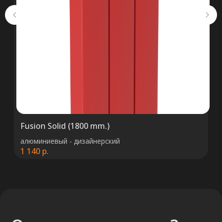
+375 (29) 652 34 03
ООО «ТермоАльянс», РБ, 220062, г.
Минск пр-т Победителей 131, оф.68 УНП
692071529, р/с BY38 ALFA 3012 2327
5000 2027 0000, в ЗАО «Альфа-Банк»,
код ALFABY2X, 220013 г. Минск, ул.
Сурганова, 43-47
Fusion Solid (1800 mm.)
алюминиевый - дизайнерский
1 140
р.