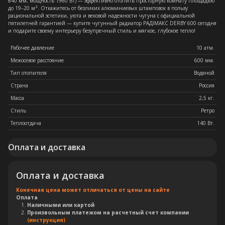
840 мм, мощность 1960 Вт) — эффективно отопить просторную комнату площадью
до 19–20 м². Откажитесь от безликих алюминиевых штамповок в пользу
рациональной эстетики, уюта и вековой надежности чугуна с официальной
пятилетней гарантией — купите чугунный радиатор РАДIМАКС DERBY 600 сегодня
и подарите своему интерьеру безупречный стиль и мягкое, глубокое тепло!
Рабочее давление
10 атм.
Межосевое расстояние
600 мм.
Тип отопителя
Водяной
Страна
Россия
Масса
2,5 кг.
Стиль
Ретро
Теплоотдача
140 Вт.
Оплата и доставка
Оплата и доставка
Конечная цена может отличаться от цены на сайте
Оплата
Наличными или картой
Произвольным платежом на расчетный счет компании
(инструкция)