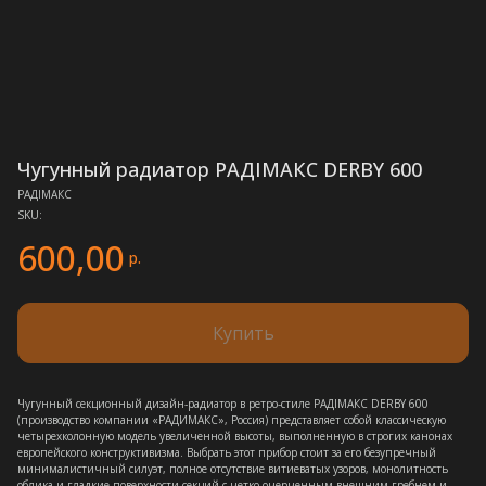
Чугунный радиатор РАДIМАКС DERBY 600
РАДIМАКС
SKU:
600,00
р.
Купить
Чугунный секционный дизайн-радиатор в ретро-стиле РАДIМАКС DERBY 600
(производство компании «РАДИМАКС», Россия) представляет собой классическую
четырехколонную модель увеличенной высоты, выполненную в строгих канонах
европейского конструктивизма. Выбрать этот прибор стоит за его безупречный
минималистичный силуэт, полное отсутствие витиеватых узоров, монолитность
облика и гладкие поверхности секций с четко очерченным внешним гребнем и