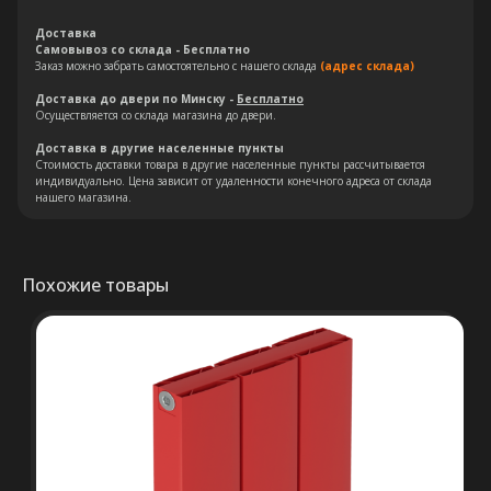
Доставка
Самовывоз со склада - Бесплатно
Заказ можно забрать самостоятельно с нашего склада
(адрес склада)
Доставка до двери по Минску -
Бесплатно
Осуществляется со склада магазина до двери.
Остались вопросы?
Доставка в другие населенные пункты
Стоимость доставки товара в другие населенные пункты рассчитывается
индивидуально. Цена зависит от удаленности конечного адреса от склада
Оставьте свои контакты. Наш
нашего магазина.
специалист свяжется с Вами в
кратчайшие сроки. Мы знаем
насколько важно сделать
Похожие товары
правильный выбор.
Консультация