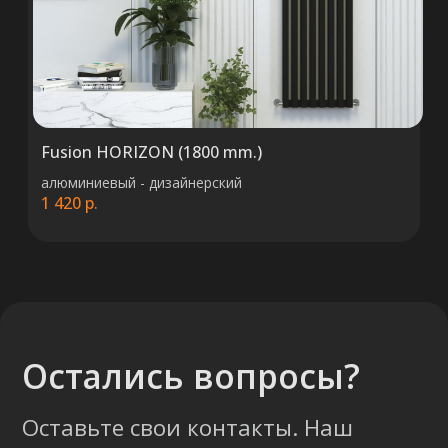
правильный выбор.
Консультация
Fusion HORIZON (1800 mm.)
алюминиевый - дизайнерский
1 420
р.
+375 (29) 652 34 03
ООО «ТермоАльянс», РБ, 220062, г.
Минск пр-т Победителей 131, оф.68 УНП
692071529, р/с BY38 ALFA 3012 2327
5000 2027 0000, в ЗАО «Альфа-Банк»,
код ALFABY2X, 220013 г. Минск, ул.
Сурганова, 43-47