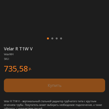
Velar R T1W V
VelarWH
SKU:
735,58
р.
Купить
Velar R T1W V – вертикальный стальной радиатор трубчатого типа c круглым
сечением трубы. Покупатель может выбирать необходимое подключение, а также
габариты, с количеством секций.