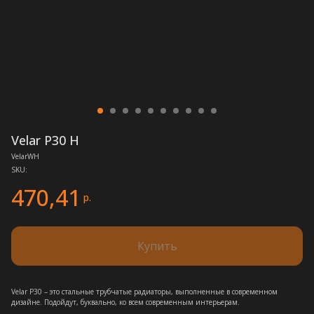
Velar P30 H
VelarWH
SKU:
470,41
р.
Купить
Velar P30 – это стальные трубчатые радиаторы, выполненные в современном
дизайне. Подойдут, буквально, ко всем современным интерьерам.