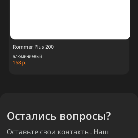
правильный выбор.
Консультация
Rommer Plus 200
алюминиевый
168
р.
+375 (29) 652 34 03
ООО «ТермоАльянс», РБ, 220062, г.
Минск пр-т Победителей 131, оф.68 УНП
692071529, р/с BY38 ALFA 3012 2327
5000 2027 0000, в ЗАО «Альфа-Банк»,
код ALFABY2X, 220013 г. Минск, ул.
Сурганова, 43-47