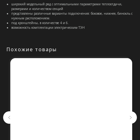
широкий модельный ряд с оптимальными параметрами теплоотдачи,
размерами и количеством секций
представлены различные варианты подключения: боковое, нижнее, бинокль с
нужным расположением.
под кронштейны, в количестве 4 и 6.
возможность комплектации электрическим ТЭН
Похожие товары
Остались вопросы?
Оставьте свои контакты. Наш
специалист свяжется с Вами в
кратчайшие сроки. Мы знаем
насколько важно сделать