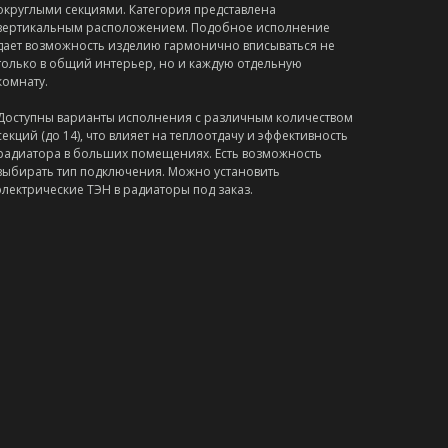
округлыми секциями. Категория представлена
вертикальным расположением. Подобное исполнение
дает возможность изделию гармонично вписываться не
только в общий интерьер, но и каждую отдельную
комнату.
Доступны варианты исполнения с различным количеством
секций (до 14), что влияет на теплоотдачу и эффективность
радиатора в больших помещениях. Есть возможность
выбирать тип подключения. Можно установить
электрические ТЭН в радиаторы под заказ.