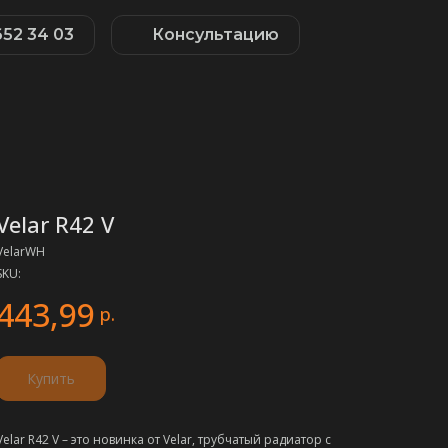
652 34 03
Консультацию
Velar R42 V
VelarWH
SKU:
443,99
р.
Купить
Velar R42 V – это новинка от Velar, трубчатый радиатор с