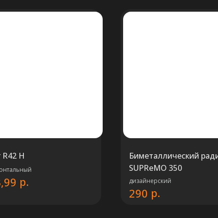
r R42 H
Биметаллический рад
SUPReMO 350
онтальный
р.
,99
дизайнерский
р.
290