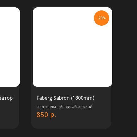
-20%
иатор
Faberg Sabron (1800mm)
вертикальный - дизайнерский
р.
850