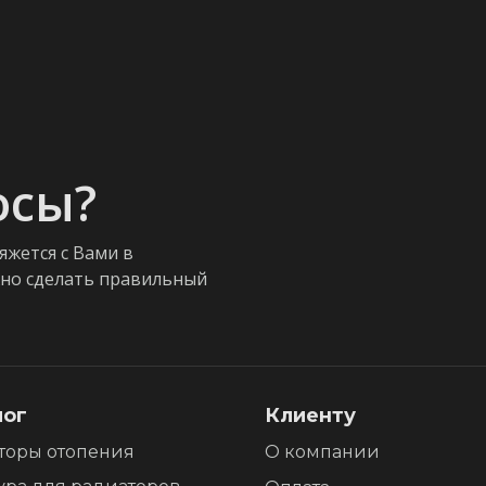
осы?
яжется с Вами в
жно сделать правильный
лог
Клиенту
торы отопения
О компании