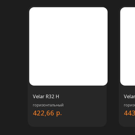
Velar R32 H
Vela
горизонтальный
гориз
р.
422,66
443