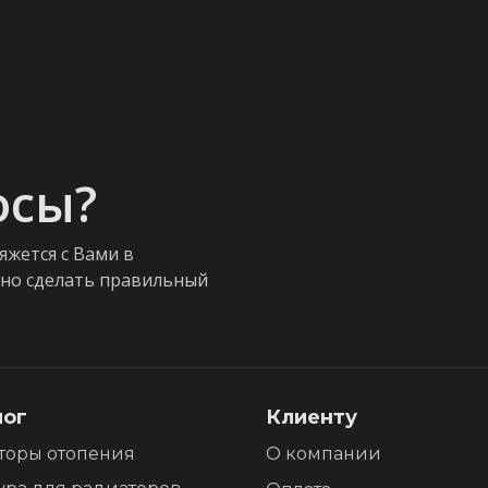
осы?
яжется с Вами в
жно сделать правильный
лог
Клиенту
торы отопения
О компании