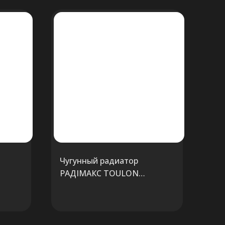
Чугунный радиатор
РАДIМАКС TOULON
RETROstyle 350/160