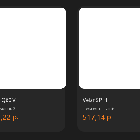
r Q60 V
Velar SP H
кальный
горизонтальный
р.
р.
,22
517,14