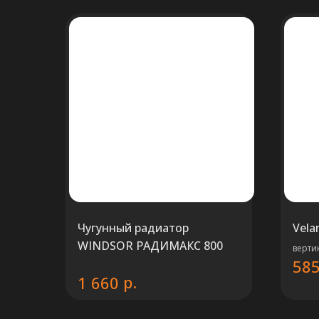
Чугунный радиатор
Vela
WINDSOR РАДИМАКС 800
верти
585
р.
1 660