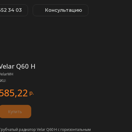
652 34 03
Консультацию
Velar Q60 H
VelarWH
SKU:
585,22
р.
Купить
Трубчатый радиатор Velar Q60 Н с горизонтальным