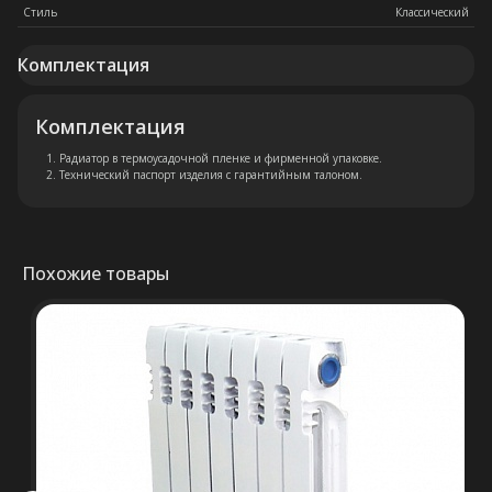
Стиль
Классический
Комплектация
Комплектация
Остались вопросы?
Радиатор в термоусадочной пленке и фирменной упаковке.
Оставьте свои контакты. Наш
Технический паспорт изделия с гарантийным талоном.
специалист свяжется с Вами в
кратчайшие сроки. Мы знаем
насколько важно сделать
Похожие товары
правильный выбор.
Консультация