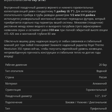
внушительных
30–45 бар (атм)
.
Внутренний посадочный диаметр верхнего и нижнего горизонтальных
коллекторов секций равен стандартному
1 дюйму (G 1")
. Для интеграции
отопительного прибора в трубы разводки диаметром
1/2 или 3/4 дюйма
используется универсальный монтажный комплект переходных футорок, который
приобретается отдельно под параметры вашей системы. Межосевое (посадочное)
расстояние между осями входного и выходного патрубков строго зафиксировано
названием серии и составляет ровно
350 мм
при полной габаритной высоте секции
415–426 мм и монтажной глубине 80 мм
Обеспечьте вашему дому надежную защиту от любых сквозняков и стабильный
зимний уют при любой планировке! Закажите надежный радиатор Royal Thermo
Revolution 350 прямо сейчас, чтобы получить европейский уровень конвекции,
непревзойденную прочность конструкции и стабильное тепло на долгие годы
вперед!
Рабочее давление
20 бар
Тип отопителя
Водяной
Страна
Россия
Материал
Алюминий
Ориентация
Горизонтальный
Посадочный диаметр
1/2", 3/4"
Подключение
Боковое / Нижнее / Диагональное
Тип
Профильный