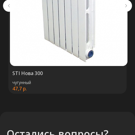
+375 (29) 652 34 03
ООО «ТермоАльянс», РБ, 220062, г.
Минск пр-т Победителей 131, оф.68 УНП
692071529, р/с BY38 ALFA 3012 2327
5000 2027 0000, в ЗАО «Альфа-Банк»,
код ALFABY2X, 220013 г. Минск, ул.
Сурганова, 43-47
STI Нова 300
чугунный
47,7
р.