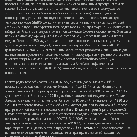
подоконниками, панорамными окнами или ограниченным пространством по
высоте. Выбрать эту модель стоит за ее ключевое инженерное преимущество —
запатентованное волнообразное оребрение («Revolution»), которое улучшает
конвекцию воздуха и препятствует скоплению пыли, а также за уникальную
технологию PowerShift® (дополнительные ребра на вертикальном коллекторе),
увеличивающую КПД-эффективность радиатора на 5% при сохранении компактных
габаритов. Радиатор предусматривает классическое боковое подключение. Благодаря
наличию двух модификаций линейка абсолютно универсальна: алюминиевая
модель Revolution 350 идеальна для автономных отопительных контуров частных
домов, таунхаусов и коттеджей, в то время как версия Revolution Bimetall 350 с
цельносварным стальным внутренним коллектором разработана специально для
эксплуатации в условиях агрессивной среды и гидроударов центрального отопления
многоквартирных домов. Все приборы проходят сверхстойкую 7-этапную
нанопокраску экологически чистыми эмалями AkzoNobel в фирменном
ослепительно белом цвете (RAL 9016), который надежно защищает металл от сколов
и пожелтения.
Корпус радиатора собирается из литых под высоким давлением секций и
поставляется заводскими готовыми блоками от 4 до 12–14 штук. Номинальная
теплоотдача одной секции при температурном напоре ΔT=70K составляет
128 Вт
для алюминиевой версии и
122 Вт
для биметаллической модификации. Таким
образом, стандартная и популярная батарея из 10 секций генерирует
от 1220 до
1280 Вт
теплового потока, чего с избытком хватает для полноценного и быстрого
прогрева жилой комнаты площадью
от 9 до 13 кв. метров
(при стандартной
высоте потолков). Инженерные характеристики моделей полностью соответствуют
жестким стандартам безопасности ГОСТ 31311-2005: максимальная рабочая
температура теплоносителя составляет до
+110 °C
, рабочее давление в контуре
гарантированно выдерживается в пределах
20 бар (атм)
, а пиковое опрессовочное
испытательное давление на производстве и при проверках сетей доходит до